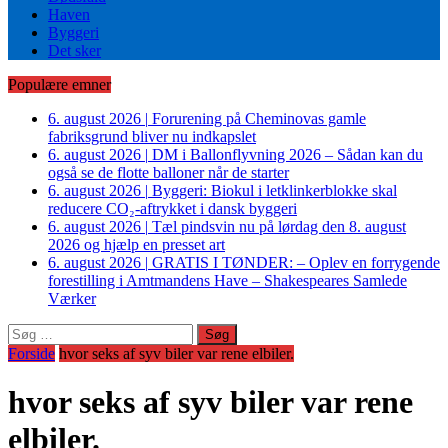
Haven
Byggeri
Det sker
Populære emner
6. august 2026
|
Forurening på Cheminovas gamle
fabriksgrund bliver nu indkapslet
6. august 2026
|
DM i Ballonflyvning 2026 – Sådan kan du
også se de flotte balloner når de starter
6. august 2026
|
Byggeri: Biokul i letklinkerblokke skal
reducere CO₂-aftrykket i dansk byggeri
6. august 2026
|
Tæl pindsvin nu på lørdag den 8. august
2026 og hjælp en presset art
6. august 2026
|
GRATIS I TØNDER: – Oplev en forrygende
forestilling i Amtmandens Have – Shakespeares Samlede
Værker
Søg
efter:
Forside
hvor seks af syv biler var rene elbiler.
hvor seks af syv biler var rene
elbiler.