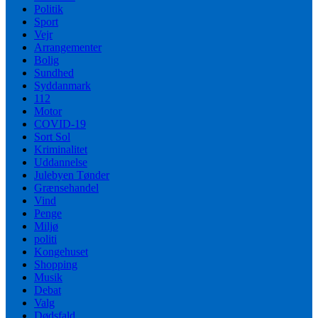
Politik
Sport
Vejr
Arrangementer
Bolig
Sundhed
Syddanmark
112
Motor
COVID-19
Sort Sol
Kriminalitet
Uddannelse
Julebyen Tønder
Grænsehandel
Vind
Penge
Miljø
politi
Kongehuset
Shopping
Musik
Debat
Valg
Dødsfald