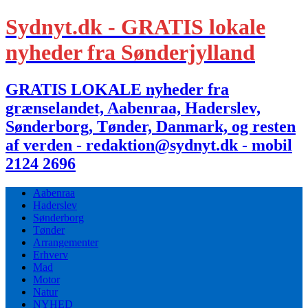
Sydnyt.dk - GRATIS lokale
nyheder fra Sønderjylland
GRATIS LOKALE nyheder fra
grænselandet, Aabenraa, Haderslev,
Sønderborg, Tønder, Danmark, og resten
af verden - redaktion@sydnyt.dk - mobil
2124 2696
Aabenraa
Haderslev
Sønderborg
Tønder
Arrangementer
Erhverv
Mad
Motor
Natur
NYHED