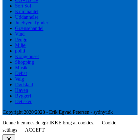
COVID-19
Sort Sol
Kriminalitet
Uddannelse
Julebyen Tønder
Grænsehandel
Vind
Penge
Miljø
politi
Kongehuset
Shopping
Musik
Debat
Valg
Dødsfald
Haven
Byggeri
Det sker
Copyright 2020/2028 - Erik Egvad Petersen - sydnyt.dk
Denne hjemmeside gør IKKE brug af cookies.
Cookie
settings
ACCEPT