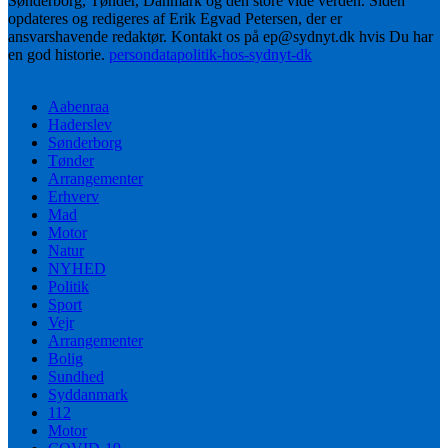
Sønderborg, Tønder, Danmark og den store vide verden. Siden
opdateres og redigeres af Erik Egvad Petersen, der er
ansvarshavende redaktør. Kontakt os på ep@sydnyt.dk hvis Du har
en god historie.
persondatapolitik-hos-sydnyt-dk
Aabenraa
Haderslev
Sønderborg
Tønder
Arrangementer
Erhverv
Mad
Motor
Natur
NYHED
Politik
Sport
Vejr
Arrangementer
Bolig
Sundhed
Syddanmark
112
Motor