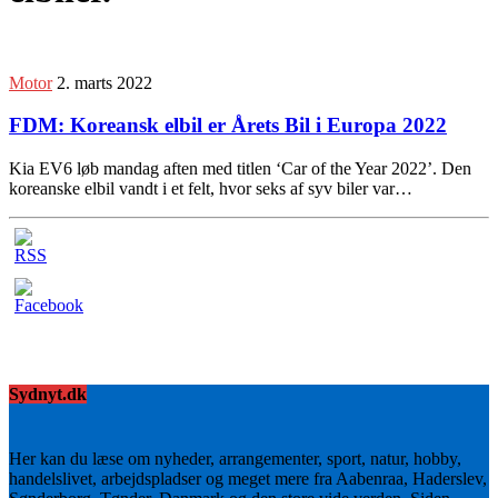
Motor
2. marts 2022
FDM: Koreansk elbil er Årets Bil i Europa 2022
Kia EV6 løb mandag aften med titlen ‘Car of the Year 2022’. Den
koreanske elbil vandt i et felt, hvor seks af syv biler var…
Sydnyt.dk
Her kan du læse om nyheder, arrangementer, sport, natur, hobby,
handelslivet, arbejdspladser og meget mere fra Aabenraa, Haderslev,