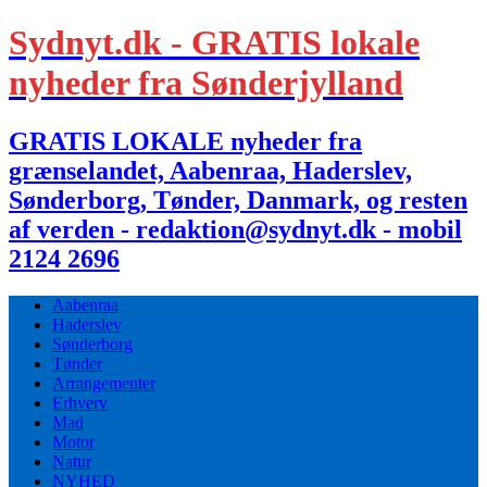
Sydnyt.dk - GRATIS lokale
nyheder fra Sønderjylland
GRATIS LOKALE nyheder fra
grænselandet, Aabenraa, Haderslev,
Sønderborg, Tønder, Danmark, og resten
af verden - redaktion@sydnyt.dk - mobil
2124 2696
Aabenraa
Haderslev
Sønderborg
Tønder
Arrangementer
Erhverv
Mad
Motor
Natur
NYHED