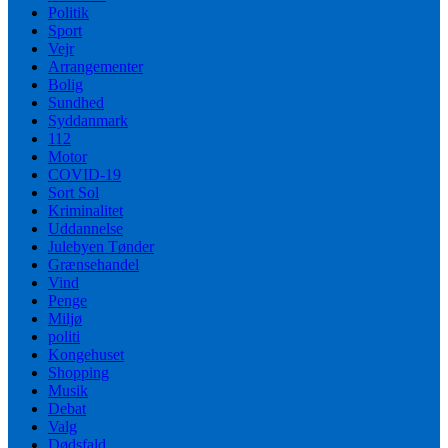
Politik
Sport
Vejr
Arrangementer
Bolig
Sundhed
Syddanmark
112
Motor
COVID-19
Sort Sol
Kriminalitet
Uddannelse
Julebyen Tønder
Grænsehandel
Vind
Penge
Miljø
politi
Kongehuset
Shopping
Musik
Debat
Valg
Dødsfald