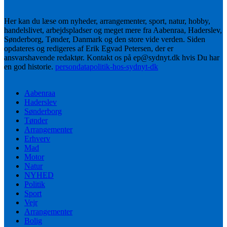
Her kan du læse om nyheder, arrangementer, sport, natur, hobby,
handelslivet, arbejdspladser og meget mere fra Aabenraa, Haderslev,
Sønderborg, Tønder, Danmark og den store vide verden. Siden
opdateres og redigeres af Erik Egvad Petersen, der er
ansvarshavende redaktør. Kontakt os på ep@sydnyt.dk hvis Du har
en god historie.
persondatapolitik-hos-sydnyt-dk
Aabenraa
Haderslev
Sønderborg
Tønder
Arrangementer
Erhverv
Mad
Motor
Natur
NYHED
Politik
Sport
Vejr
Arrangementer
Bolig