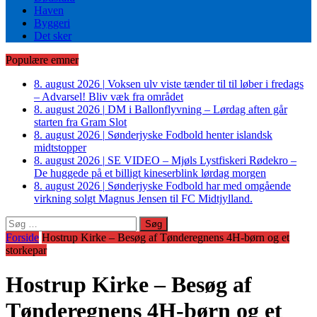
Haven
Byggeri
Det sker
Populære emner
8. august 2026
|
Voksen ulv viste tænder til til løber i fredags
– Advarsel! Bliv væk fra området
8. august 2026
|
DM i Ballonflyvning – Lørdag aften går
starten fra Gram Slot
8. august 2026
|
Sønderjyske Fodbold henter islandsk
midtstopper
8. august 2026
|
SE VIDEO – Mjøls Lystfiskeri Rødekro –
De huggede på et billigt kineserblink lørdag morgen
8. august 2026
|
Sønderjyske Fodbold har med omgående
virkning solgt Magnus Jensen til FC Midtjylland.
Søg
efter:
Forside
Hostrup Kirke – Besøg af Tønderegnens 4H-børn og et
storkepar
Hostrup Kirke – Besøg af
Tønderegnens 4H-børn og et