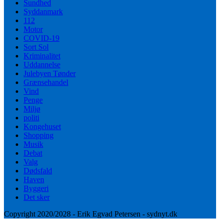
Sundhed
Syddanmark
112
Motor
COVID-19
Sort Sol
Kriminalitet
Uddannelse
Julebyen Tønder
Grænsehandel
Vind
Penge
Miljø
politi
Kongehuset
Shopping
Musik
Debat
Valg
Dødsfald
Haven
Byggeri
Det sker
Copyright 2020/2028 - Erik Egvad Petersen - sydnyt.dk