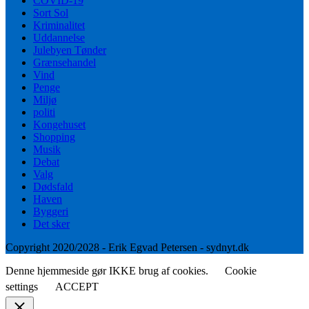
COVID-19
Sort Sol
Kriminalitet
Uddannelse
Julebyen Tønder
Grænsehandel
Vind
Penge
Miljø
politi
Kongehuset
Shopping
Musik
Debat
Valg
Dødsfald
Haven
Byggeri
Det sker
Copyright 2020/2028 - Erik Egvad Petersen - sydnyt.dk
Denne hjemmeside gør IKKE brug af cookies.
Cookie
settings
ACCEPT