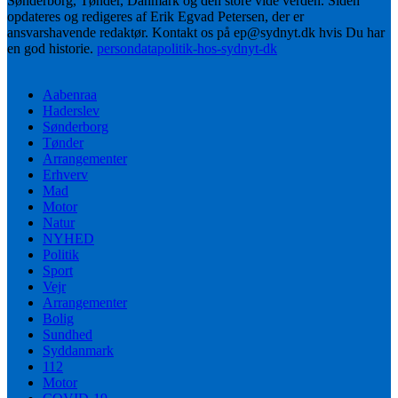
Sønderborg, Tønder, Danmark og den store vide verden. Siden
opdateres og redigeres af Erik Egvad Petersen, der er
ansvarshavende redaktør. Kontakt os på ep@sydnyt.dk hvis Du har
en god historie.
persondatapolitik-hos-sydnyt-dk
Aabenraa
Haderslev
Sønderborg
Tønder
Arrangementer
Erhverv
Mad
Motor
Natur
NYHED
Politik
Sport
Vejr
Arrangementer
Bolig
Sundhed
Syddanmark
112
Motor