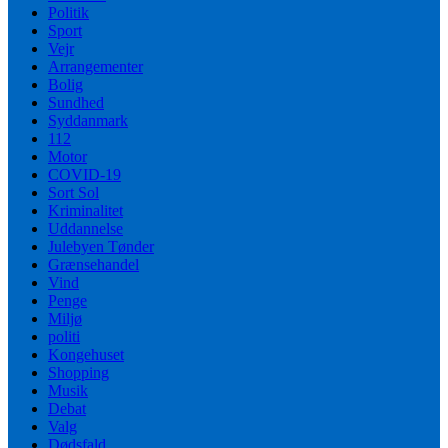
Politik
Sport
Vejr
Arrangementer
Bolig
Sundhed
Syddanmark
112
Motor
COVID-19
Sort Sol
Kriminalitet
Uddannelse
Julebyen Tønder
Grænsehandel
Vind
Penge
Miljø
politi
Kongehuset
Shopping
Musik
Debat
Valg
Dødsfald