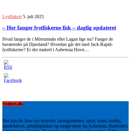
Lystfiskeri
5. juli 2025
– Her fanger lystfiskerne fisk – daglig opdateret
Hvad fanger de i Mörrumsån eller Lagan lige nu? Fanger de
havørreder på Djursland? Hvordan går det med Jack-Rapid-
lystfiskerne? Er der makrel i Aabenraa Havn…
Sydnyt.dk
Her kan du læse om nyheder, arrangementer, sport, natur, hobby,
handelslivet, arbejdspladser og meget mere fra Aabenraa, Haderslev,