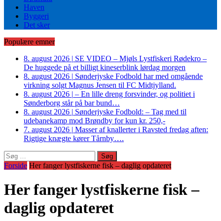
Haven
Byggeri
Det sker
Populære emner
8. august 2026
|
SE VIDEO – Mjøls Lystfiskeri Rødekro –
De huggede på et billigt kineserblink lørdag morgen
8. august 2026
|
Sønderjyske Fodbold har med omgående
virkning solgt Magnus Jensen til FC Midtjylland.
8. august 2026
|
– En lille dreng forsvinder, og politiet i
Sønderborg står på bar bund…
8. august 2026
|
Sønderjyske Fodbold: – Tag med til
udebanekamp mod Brøndby for kun kr. 250,-
7. august 2026
|
Masser af knallerter i Ravsted fredag aften:
Rigtige knægte kører Tårnby….
Søg
efter:
Forside
Her fanger lystfiskerne fisk – daglig opdateret
Her fanger lystfiskerne fisk –
daglig opdateret