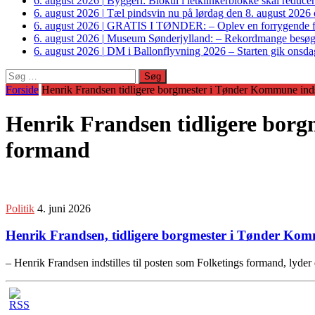
6. august 2026
|
Byggeri: Biokul i letklinkerblokke skal reduce
6. august 2026
|
Tæl pindsvin nu på lørdag den 8. august 2026 o
6. august 2026
|
GRATIS I TØNDER: – Oplev en forrygende fo
6. august 2026
|
Museum Sønderjylland: – Rekordmange besøgte G
6. august 2026
|
DM i Ballonflyvning 2026 – Starten gik onsdag
Søg
efter:
Forside
Henrik Frandsen tidligere borgmester i Tønder Kommune indst
Henrik Frandsen tidligere borgm
formand
Politik
4. juni 2026
Henrik Frandsen, tidligere borgmester i Tønder Kommu
– Henrik Frandsen indstilles til posten som Folketings formand, lyder 