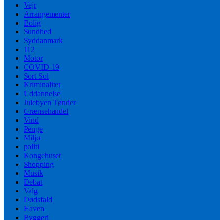
Vejr
Arrangementer
Bolig
Sundhed
Syddanmark
112
Motor
COVID-19
Sort Sol
Kriminalitet
Uddannelse
Julebyen Tønder
Grænsehandel
Vind
Penge
Miljø
politi
Kongehuset
Shopping
Musik
Debat
Valg
Dødsfald
Haven
Byggeri