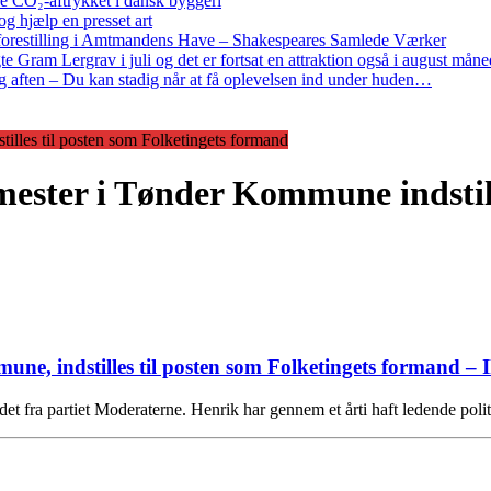
re CO₂-aftrykket i dansk byggeri
g hjælp en presset art
restilling i Amtmandens Have – Shakespeares Samlede Værker
ram Lergrav i juli og det er fortsat en attraktion også i august måne
 aften – Du kan stadig når at få oplevelsen ind under huden…
illes til posten som Folketingets formand
ester i Tønder Kommune indstill
ne, indstilles til posten som Folketingets formand – I
det fra partiet Moderaterne. Henrik har gennem et årti haft ledende poli