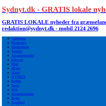
Sydnyt.dk - GRATIS lokale nyh
GRATIS LOKALE nyheder fra grænselandet,
redaktion@sydnyt.dk - mobil 2124 2696
Aabenraa
Haderslev
Sønderborg
Tønder
Arrangementer
Erhverv
Mad
Motor
Natur
NYHED
Politik
Sport
Vejr
Arrangementer
Bolig
Sundhed