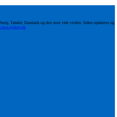
erborg, Tønder, Danmark og den store vide verden. Siden opdateres og
ik-hos-sydnyt-dk