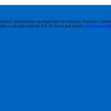
delslivet, arbejdspladser og meget mere fra Aabenraa, Haderslev, Sønd
ontakt os på ep@sydnyt.dk hvis Du har en god historie.
persondatapolit