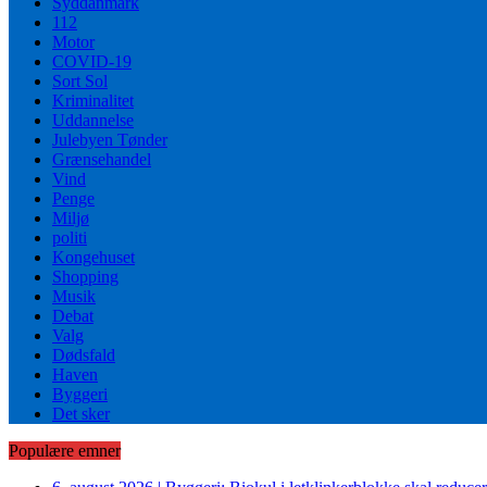
Syddanmark
112
Motor
COVID-19
Sort Sol
Kriminalitet
Uddannelse
Julebyen Tønder
Grænsehandel
Vind
Penge
Miljø
politi
Kongehuset
Shopping
Musik
Debat
Valg
Dødsfald
Haven
Byggeri
Det sker
Populære emner