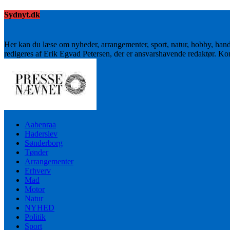
Sydnyt.dk
Her kan du læse om nyheder, arrangementer, sport, natur, hobby, han
redigeres af Erik Egvad Petersen, der er ansvarshavende redaktør. K
Aabenraa
Haderslev
Sønderborg
Tønder
Arrangementer
Erhverv
Mad
Motor
Natur
NYHED
Politik
Sport