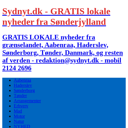
Sydnyt.dk - GRATIS lokale
nyheder fra Sønderjylland
GRATIS LOKALE nyheder fra
grænselandet, Aabenraa, Haderslev,
Sønderborg, Tønder, Danmark, og resten
af verden - redaktion@sydnyt.dk - mobil
2124 2696
Aabenraa
Haderslev
Sønderborg
Tønder
Arrangementer
Erhverv
Mad
Motor
Natur
NYHED