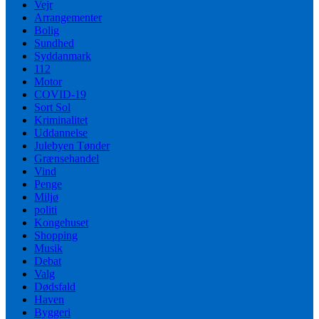
Vejr
Arrangementer
Bolig
Sundhed
Syddanmark
112
Motor
COVID-19
Sort Sol
Kriminalitet
Uddannelse
Julebyen Tønder
Grænsehandel
Vind
Penge
Miljø
politi
Kongehuset
Shopping
Musik
Debat
Valg
Dødsfald
Haven
Byggeri