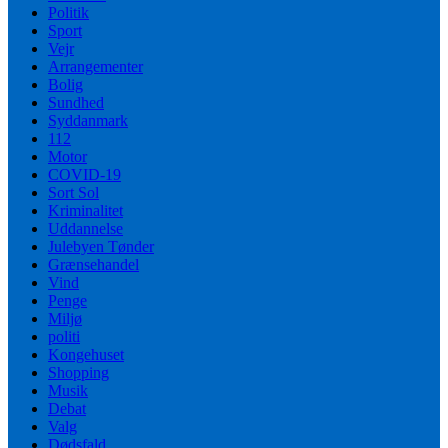
Politik
Sport
Vejr
Arrangementer
Bolig
Sundhed
Syddanmark
112
Motor
COVID-19
Sort Sol
Kriminalitet
Uddannelse
Julebyen Tønder
Grænsehandel
Vind
Penge
Miljø
politi
Kongehuset
Shopping
Musik
Debat
Valg
Dødsfald