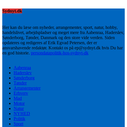
Sydnyt.dk
Her kan du læse om nyheder, arrangementer, sport, natur, hobby,
handelslivet, arbejdspladser og meget mere fra Aabenraa, Haderslev,
Sønderborg, Tønder, Danmark og den store vide verden. Siden
opdateres og redigeres af Erik Egvad Petersen, der er
ansvarshavende redaktør. Kontakt os på ep@sydnyt.dk hvis Du har
en god historie.
persondatapolitik-hos-sydnyt-dk
Aabenraa
Haderslev
Sønderborg
Tønder
Arrangementer
Erhverv
Mad
Motor
Natur
NYHED
Politik
Sport