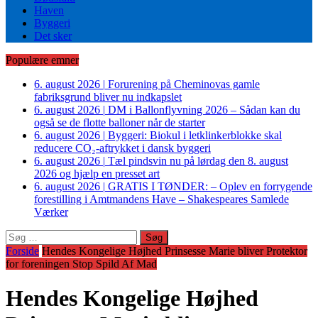
Haven
Byggeri
Det sker
Populære emner
6. august 2026
|
Forurening på Cheminovas gamle
fabriksgrund bliver nu indkapslet
6. august 2026
|
DM i Ballonflyvning 2026 – Sådan kan du
også se de flotte balloner når de starter
6. august 2026
|
Byggeri: Biokul i letklinkerblokke skal
reducere CO₂-aftrykket i dansk byggeri
6. august 2026
|
Tæl pindsvin nu på lørdag den 8. august
2026 og hjælp en presset art
6. august 2026
|
GRATIS I TØNDER: – Oplev en forrygende
forestilling i Amtmandens Have – Shakespeares Samlede
Værker
Søg
efter:
Forside
Hendes Kongelige Højhed Prinsesse Marie bliver Protektor
for foreningen Stop Spild Af Mad
Hendes Kongelige Højhed