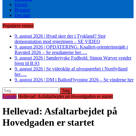
Haven
Byggeri
Det sker
Populære emner
9. august 2026
|
Hvad sker der i Tyskland? Stor
demonstration mod regeringen – SE VIDEO
9. august 2026
|
OPDATERING: Knallert-orienteringsløb i
Ravsted 2026 – Se resultaterne her….
9. august 2026
|
Sønderjyske Fodbold: Simon Wæver vender
hjem til B.93
9. august 2026
|
Se videoklip af ulveangrebet i Nordjylland
her….
9. august 2026
|
DM i BallonFlyvning 2026 – Se vinderne her
Søg
efter:
Forside
Hellevad: Asfaltarbejdet på Hovedgaden er startet
Hellevad: Asfaltarbejdet på
Hovedgaden er startet