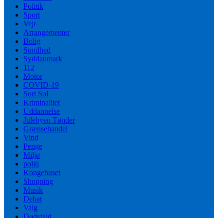
Politik
Sport
Vejr
Arrangementer
Bolig
Sundhed
Syddanmark
112
Motor
COVID-19
Sort Sol
Kriminalitet
Uddannelse
Julebyen Tønder
Grænsehandel
Vind
Penge
Miljø
politi
Kongehuset
Shopping
Musik
Debat
Valg
Dødsfald