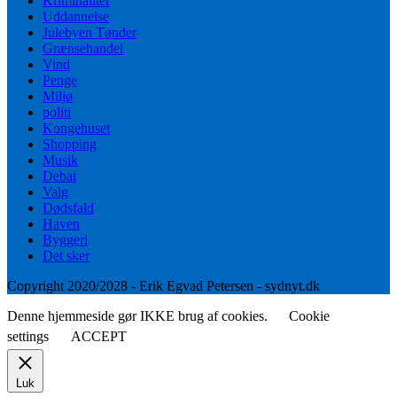
Kriminalitet
Uddannelse
Julebyen Tønder
Grænsehandel
Vind
Penge
Miljø
politi
Kongehuset
Shopping
Musik
Debat
Valg
Dødsfald
Haven
Byggeri
Det sker
Copyright 2020/2028 - Erik Egvad Petersen - sydnyt.dk
Denne hjemmeside gør IKKE brug af cookies.
Cookie
settings
ACCEPT
Luk