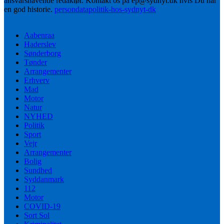
ansvarshavende redaktør. Kontakt os på ep@sydnyt.dk hvis Du har
en god historie.
persondatapolitik-hos-sydnyt-dk
Aabenraa
Haderslev
Sønderborg
Tønder
Arrangementer
Erhverv
Mad
Motor
Natur
NYHED
Politik
Sport
Vejr
Arrangementer
Bolig
Sundhed
Syddanmark
112
Motor
COVID-19
Sort Sol