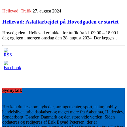
Hellevad
,
Trafik
27. august 2024
Hellevad: Asfaltarbejdet på Hovedgaden er startet
Hovedgaden i Hellevad er lukket for trafik fra kl. 09.00 – 18.00 i
dag og igen i morgen onsdag den 28. august 2024. Der lægges…
Sydnyt.dk
Her kan du læse om nyheder, arrangementer, sport, natur, hobby,
handelslivet, arbejdspladser og meget mere fra Aabenraa, Haderslev,
Sønderborg, Tønder, Danmark og den store vide verden. Siden
opdateres og redigeres af Erik Egvad Petersen, der er