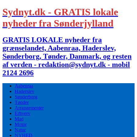
Sydnyt.dk - GRATIS lokale
nyheder fra Sønderjylland
GRATIS LOKALE nyheder fra
grænselandet, Aabenraa, Haderslev,
Sønderborg, Tønder, Danmark, og resten
af verden - redaktion@sydnyt.dk - mobil
2124 2696
Aabenraa
Haderslev
Sønderborg
Tønder
Arrangementer
Erhverv
Mad
Motor
Natur
NYHED