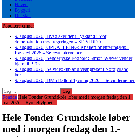
Haven
Byggeri
Det sker
Populære emner
9. august 2026
|
Hvad sker der i Tyskland? Stor
demonstration mod regeringen – SE VIDEO
9. august 2026
|
OPDATERING: Knallert-orienteringsløb i
Ravsted 2026 – Se resultaterne her….
9. august 2026
|
Sønderjyske Fodbold: Simon Wæver vender
hjem til B.93
9. august 2026
|
Se videoklip af ulveangrebet i Nordjylland
her….
9. august 2026
|
DM i BallonFlyvning 2026 – Se vinderne her
Søg
efter:
Forside
Hele Tønder Grundskole løber med i morgen fredag den 1.-
maj 2026 – Rynkebyløbet…
Hele Tønder Grundskole løber
med i morgen fredag den 1.-