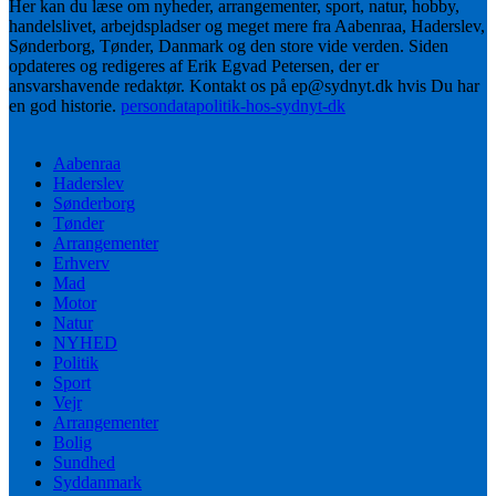
Her kan du læse om nyheder, arrangementer, sport, natur, hobby,
handelslivet, arbejdspladser og meget mere fra Aabenraa, Haderslev,
Sønderborg, Tønder, Danmark og den store vide verden. Siden
opdateres og redigeres af Erik Egvad Petersen, der er
ansvarshavende redaktør. Kontakt os på ep@sydnyt.dk hvis Du har
en god historie.
persondatapolitik-hos-sydnyt-dk
Aabenraa
Haderslev
Sønderborg
Tønder
Arrangementer
Erhverv
Mad
Motor
Natur
NYHED
Politik
Sport
Vejr
Arrangementer
Bolig
Sundhed
Syddanmark