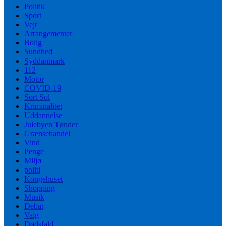
Politik
Sport
Vejr
Arrangementer
Bolig
Sundhed
Syddanmark
112
Motor
COVID-19
Sort Sol
Kriminalitet
Uddannelse
Julebyen Tønder
Grænsehandel
Vind
Penge
Miljø
politi
Kongehuset
Shopping
Musik
Debat
Valg
Dødsfald