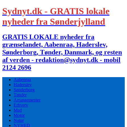
Sydnyt.dk - GRATIS lokale
nyheder fra Sønderjylland
GRATIS LOKALE nyheder fra
grænselandet, Aabenraa, Haderslev,
Sønderborg, Tønder, Danmark, og resten
af verden - redaktion@sydnyt.dk - mobil
2124 2696
Aabenraa
Haderslev
Sønderborg
Tønder
Arrangementer
Erhverv
Mad
Motor
Natur
NYHED