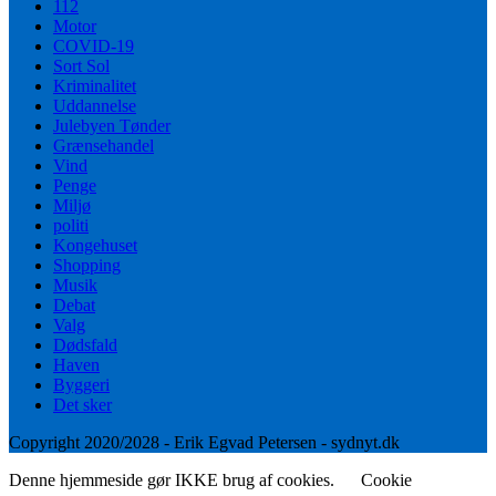
112
Motor
COVID-19
Sort Sol
Kriminalitet
Uddannelse
Julebyen Tønder
Grænsehandel
Vind
Penge
Miljø
politi
Kongehuset
Shopping
Musik
Debat
Valg
Dødsfald
Haven
Byggeri
Det sker
Copyright 2020/2028 - Erik Egvad Petersen - sydnyt.dk
Denne hjemmeside gør IKKE brug af cookies.
Cookie