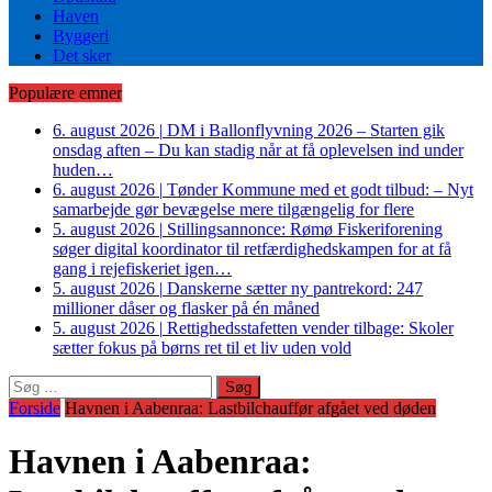
Haven
Byggeri
Det sker
Populære emner
6. august 2026
|
DM i Ballonflyvning 2026 – Starten gik
onsdag aften – Du kan stadig når at få oplevelsen ind under
huden…
6. august 2026
|
Tønder Kommune med et godt tilbud: – Nyt
samarbejde gør bevægelse mere tilgængelig for flere
5. august 2026
|
Stillingsannonce: Rømø Fiskeriforening
søger digital koordinator til retfærdighedskampen for at få
gang i rejefiskeriet igen…
5. august 2026
|
Danskerne sætter ny pantrekord: 247
millioner dåser og flasker på én måned
5. august 2026
|
Rettighedsstafetten vender tilbage: Skoler
sætter fokus på børns ret til et liv uden vold
Søg
efter:
Forside
Havnen i Aabenraa: Lastbilchauffør afgået ved døden
Havnen i Aabenraa: