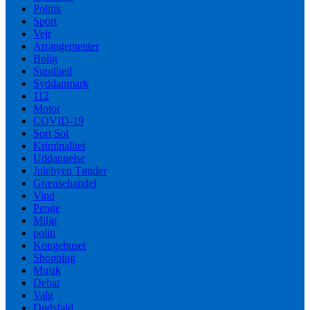
Politik
Sport
Vejr
Arrangementer
Bolig
Sundhed
Syddanmark
112
Motor
COVID-19
Sort Sol
Kriminalitet
Uddannelse
Julebyen Tønder
Grænsehandel
Vind
Penge
Miljø
politi
Kongehuset
Shopping
Musik
Debat
Valg
Dødsfald