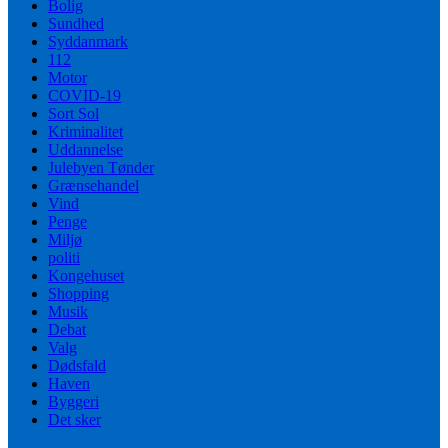
Bolig
Sundhed
Syddanmark
112
Motor
COVID-19
Sort Sol
Kriminalitet
Uddannelse
Julebyen Tønder
Grænsehandel
Vind
Penge
Miljø
politi
Kongehuset
Shopping
Musik
Debat
Valg
Dødsfald
Haven
Byggeri
Det sker