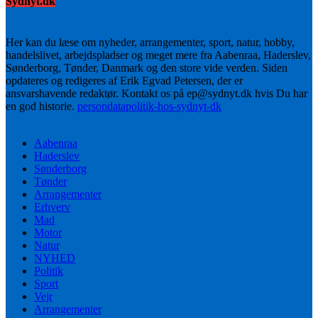
Sydnyt.dk
Her kan du læse om nyheder, arrangementer, sport, natur, hobby,
handelslivet, arbejdspladser og meget mere fra Aabenraa, Haderslev,
Sønderborg, Tønder, Danmark og den store vide verden. Siden
opdateres og redigeres af Erik Egvad Petersen, der er
ansvarshavende redaktør. Kontakt os på ep@sydnyt.dk hvis Du har
en god historie.
persondatapolitik-hos-sydnyt-dk
Aabenraa
Haderslev
Sønderborg
Tønder
Arrangementer
Erhverv
Mad
Motor
Natur
NYHED
Politik
Sport
Vejr
Arrangementer