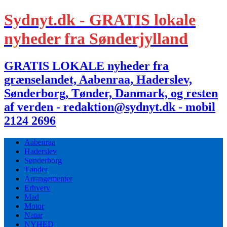
Sydnyt.dk - GRATIS lokale
nyheder fra Sønderjylland
GRATIS LOKALE nyheder fra
grænselandet, Aabenraa, Haderslev,
Sønderborg, Tønder, Danmark, og resten
af verden - redaktion@sydnyt.dk - mobil
2124 2696
Aabenraa
Haderslev
Sønderborg
Tønder
Arrangementer
Erhverv
Mad
Motor
Natur
NYHED