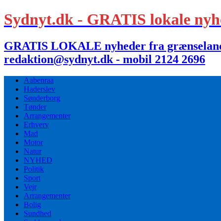
Sydnyt.dk - GRATIS lokale nyh
GRATIS LOKALE nyheder fra grænselandet,
redaktion@sydnyt.dk - mobil 2124 2696
Aabenraa
Haderslev
Sønderborg
Tønder
Arrangementer
Erhverv
Mad
Motor
Natur
NYHED
Politik
Sport
Vejr
Arrangementer
Bolig
Sundhed