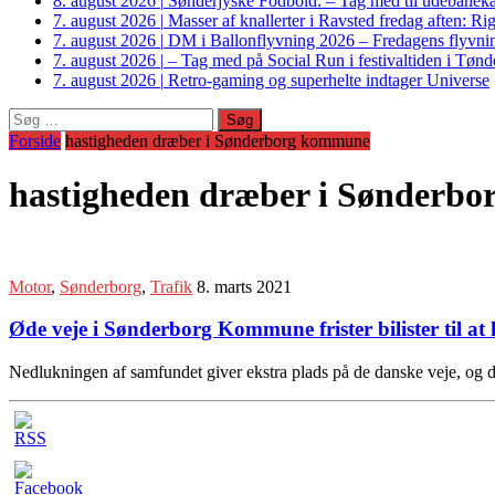
8. august 2026
|
Sønderjyske Fodbold: – Tag med til udebanek
7. august 2026
|
Masser af knallerter i Ravsted fredag aften: 
7. august 2026
|
DM i Ballonflyvning 2026 – Fredagens flyvnin
7. august 2026
|
– Tag med på Social Run i festivaltiden i Tø
7. august 2026
|
Retro-gaming og superhelte indtager Universe
Søg
efter:
Forside
hastigheden dræber i Sønderborg kommune
hastigheden dræber i Sønderb
Motor
,
Sønderborg
,
Trafik
8. marts 2021
Øde veje i Sønderborg Kommune frister bilister til at
Nedlukningen af samfundet giver ekstra plads på de danske veje, og de