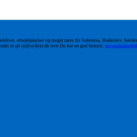
delslivet, arbejdspladser og meget mere fra Aabenraa, Haderslev, Sønd
ontakt os på ep@sydnyt.dk hvis Du har en god historie.
persondatapolit