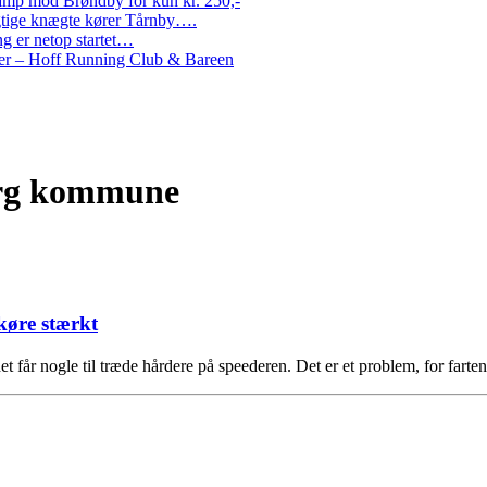
amp mod Brøndby for kun kr. 250,-
Rigtige knægte kører Tårnby….
g er netop startet…
nder – Hoff Running Club & Bareen
org kommune
 køre stærkt
t får nogle til træde hårdere på speederen. Det er et problem, for fart