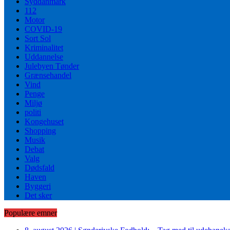
Syddanmark
112
Motor
COVID-19
Sort Sol
Kriminalitet
Uddannelse
Julebyen Tønder
Grænsehandel
Vind
Penge
Miljø
politi
Kongehuset
Shopping
Musik
Debat
Valg
Dødsfald
Haven
Byggeri
Det sker
Populære emner