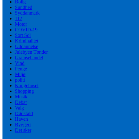
Bolig
Sundhed
Syddanmark
112
Motor
COVID-19
Sort Sol
Kriminalitet
Uddannelse
Julebyen Tønder
Grænsehandel
Vind
Penge
Miljø
politi
Kongehuset
Shopping
Musik
Debat
Valg
Dødsfald
Haven
Byggeri
Det sker