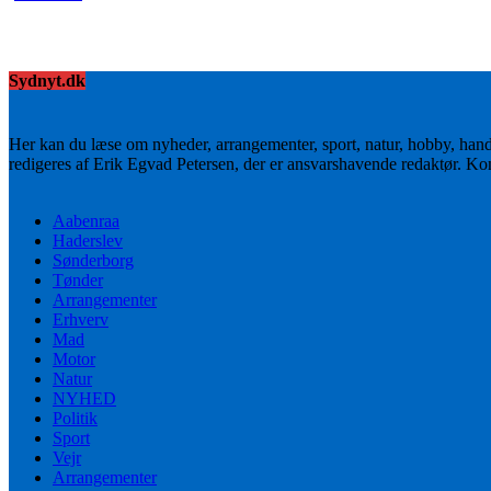
Sydnyt.dk
Her kan du læse om nyheder, arrangementer, sport, natur, hobby, han
redigeres af Erik Egvad Petersen, der er ansvarshavende redaktør. K
Aabenraa
Haderslev
Sønderborg
Tønder
Arrangementer
Erhverv
Mad
Motor
Natur
NYHED
Politik
Sport
Vejr
Arrangementer