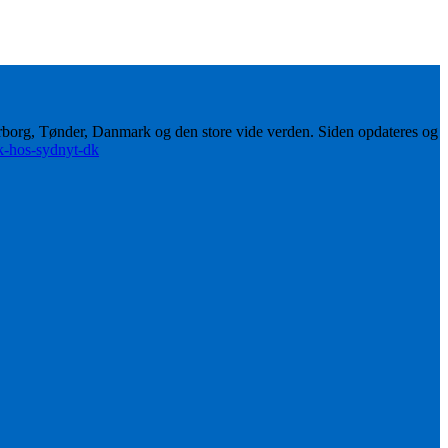
erborg, Tønder, Danmark og den store vide verden. Siden opdateres og
ik-hos-sydnyt-dk