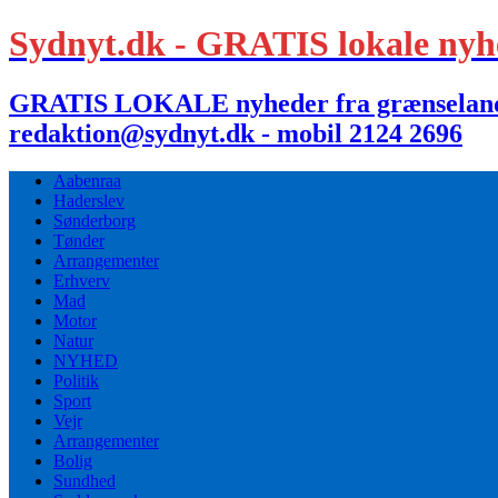
Sydnyt.dk - GRATIS lokale nyh
GRATIS LOKALE nyheder fra grænselandet,
redaktion@sydnyt.dk - mobil 2124 2696
Aabenraa
Haderslev
Sønderborg
Tønder
Arrangementer
Erhverv
Mad
Motor
Natur
NYHED
Politik
Sport
Vejr
Arrangementer
Bolig
Sundhed