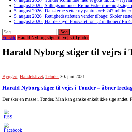
6. august 2026
|
Tønder Kommune med et godt tilbud: – Nyt sam
5. august 2026
|
Stillingsannonce: Rømø Fiskeriforening søger di
5. august 2026
|
Danskerne sætter ny pantrekord: 247 millioner
5. august 2026
|
Rettighedsstafetten vender tilbage: Skoler sætter
5. august 2026
|
Har de snydt Forsvaret for 1,2 millioner? En 40
Søg
efter:
Forside
Harald Nyborg stiger til vejrs i Tønder
Harald Nyborg stiger til vejrs i
Byggeri
,
Handelslivet
,
Tønder
30. juni 2021
Harald Nyborg stiger til vejrs i Tønder – åbner fred
Der sker en masse i Tønder. Man kan ganske enkelt ikke sige andet.