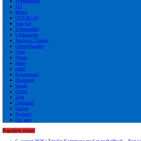
Syddanmark
112
Motor
COVID-19
Sort Sol
Kriminalitet
Uddannelse
Julebyen Tønder
Grænsehandel
Vind
Penge
Miljø
politi
Kongehuset
Shopping
Musik
Debat
Valg
Dødsfald
Haven
Byggeri
Det sker
Populære emner