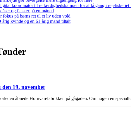
arbejde gør bevægelse mere tilgængelig for flere
gital koordinator til retfærdighedskampen for at få gang i rejefiskerie
 dåser og flasker på én måned
 fokus på børns ret til et liv uden vold
-årig kvinde og en 61-årig mand tiltalt
 Tønder
ag den 19. november
 Forleden åbnede Hornvarefabrikken på gågaden. Om nogen en specialfo