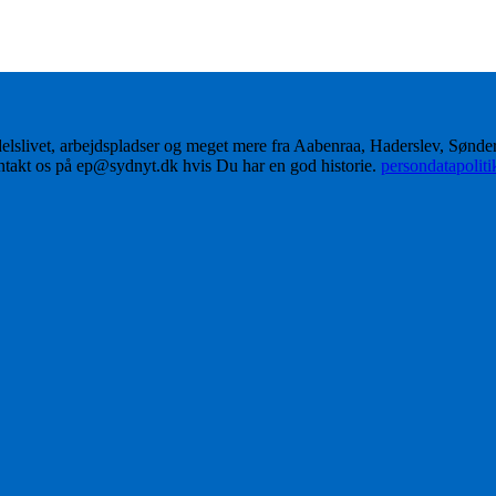
delslivet, arbejdspladser og meget mere fra Aabenraa, Haderslev, Sønd
ontakt os på ep@sydnyt.dk hvis Du har en god historie.
persondatapolit