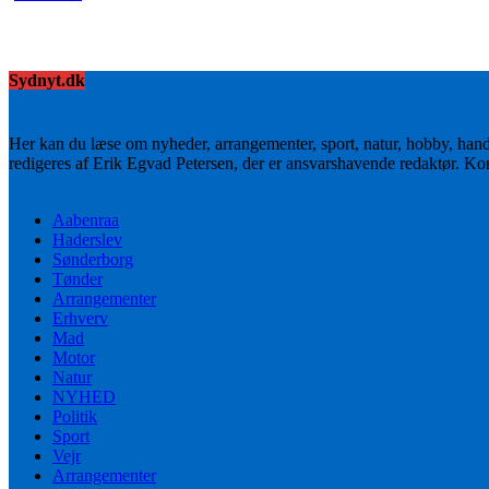
Sydnyt.dk
Her kan du læse om nyheder, arrangementer, sport, natur, hobby, han
redigeres af Erik Egvad Petersen, der er ansvarshavende redaktør. K
Aabenraa
Haderslev
Sønderborg
Tønder
Arrangementer
Erhverv
Mad
Motor
Natur
NYHED
Politik
Sport
Vejr
Arrangementer