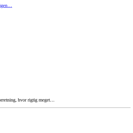
t igen…
rretning, hvor rigtig meget…