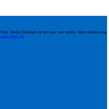
erborg, Tønder, Danmark og den store vide verden. Siden opdateres og
ik-hos-sydnyt-dk