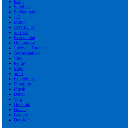
Bolig
Sundhed
Syddanmark
112
Motor
COVID-19
Sort Sol
Kriminalitet
Uddannelse
Julebyen Tønder
Grænsehandel
Vind
Penge
Miljø
politi
Kongehuset
Shopping
Musik
Debat
Valg
Dødsfald
Haven
Byggeri
Det sker