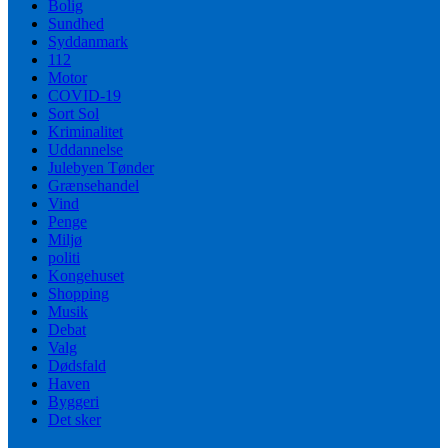
Bolig
Sundhed
Syddanmark
112
Motor
COVID-19
Sort Sol
Kriminalitet
Uddannelse
Julebyen Tønder
Grænsehandel
Vind
Penge
Miljø
politi
Kongehuset
Shopping
Musik
Debat
Valg
Dødsfald
Haven
Byggeri
Det sker