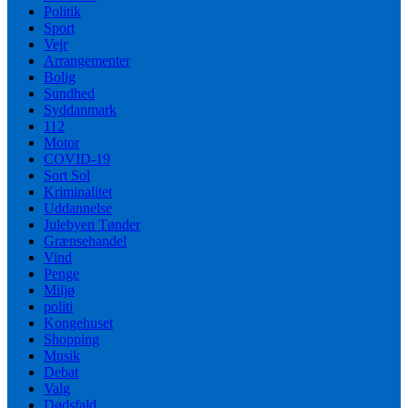
Politik
Sport
Vejr
Arrangementer
Bolig
Sundhed
Syddanmark
112
Motor
COVID-19
Sort Sol
Kriminalitet
Uddannelse
Julebyen Tønder
Grænsehandel
Vind
Penge
Miljø
politi
Kongehuset
Shopping
Musik
Debat
Valg
Dødsfald