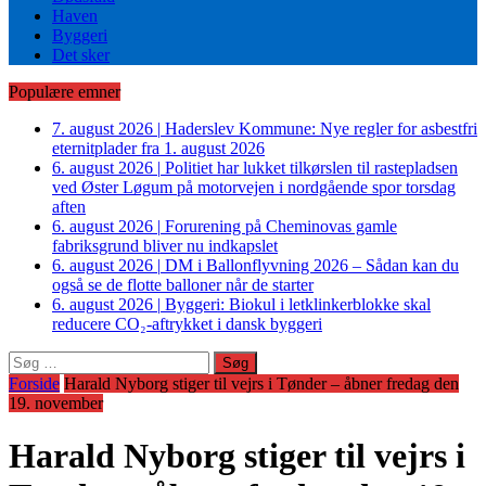
Haven
Byggeri
Det sker
Populære emner
7. august 2026
|
Haderslev Kommune: Nye regler for asbestfri
eternitplader fra 1. august 2026
6. august 2026
|
Politiet har lukket tilkørslen til rastepladsen
ved Øster Løgum på motorvejen i nordgående spor torsdag
aften
6. august 2026
|
Forurening på Cheminovas gamle
fabriksgrund bliver nu indkapslet
6. august 2026
|
DM i Ballonflyvning 2026 – Sådan kan du
også se de flotte balloner når de starter
6. august 2026
|
Byggeri: Biokul i letklinkerblokke skal
reducere CO₂-aftrykket i dansk byggeri
Søg
efter:
Forside
Harald Nyborg stiger til vejrs i Tønder – åbner fredag den
19. november
Harald Nyborg stiger til vejrs i