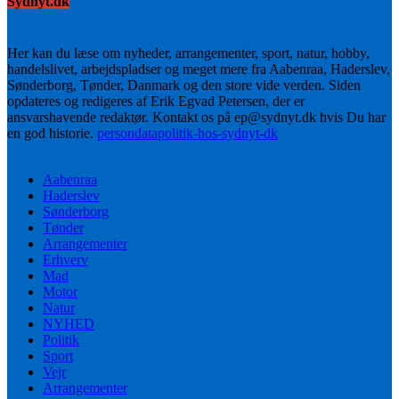
Sydnyt.dk
Her kan du læse om nyheder, arrangementer, sport, natur, hobby,
handelslivet, arbejdspladser og meget mere fra Aabenraa, Haderslev,
Sønderborg, Tønder, Danmark og den store vide verden. Siden
opdateres og redigeres af Erik Egvad Petersen, der er
ansvarshavende redaktør. Kontakt os på ep@sydnyt.dk hvis Du har
en god historie.
persondatapolitik-hos-sydnyt-dk
Aabenraa
Haderslev
Sønderborg
Tønder
Arrangementer
Erhverv
Mad
Motor
Natur
NYHED
Politik
Sport
Vejr
Arrangementer