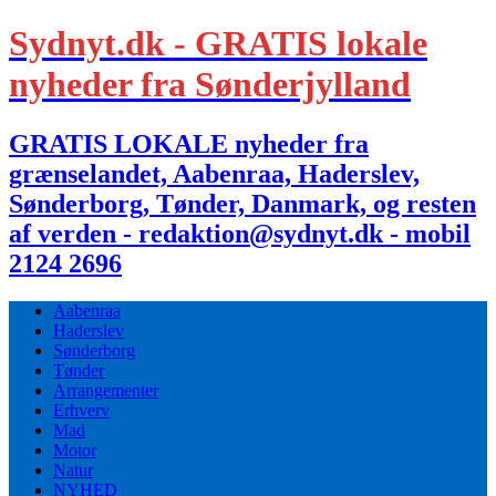
Sydnyt.dk - GRATIS lokale
nyheder fra Sønderjylland
GRATIS LOKALE nyheder fra
grænselandet, Aabenraa, Haderslev,
Sønderborg, Tønder, Danmark, og resten
af verden - redaktion@sydnyt.dk - mobil
2124 2696
Aabenraa
Haderslev
Sønderborg
Tønder
Arrangementer
Erhverv
Mad
Motor
Natur
NYHED