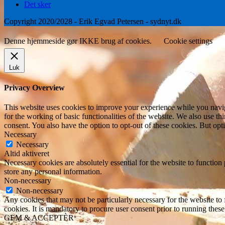
Det sker
Copyright 2020/2028 - Erik Egvad Petersen - sydnyt.dk
Denne hjemmeside gør IKKE brug af cookies.
Cookie settings
Luk
Privacy Overview
This website uses cookies to improve your experience while you naviga
for the working of basic functionalities of the website. We also use t
consent. You also have the option to opt-out of these cookies. But op
Necessary
Necessary
Altid aktiveret
Necessary cookies are absolutely essential for the website to function 
store any personal information.
Non-necessary
Non-necessary
Any cookies that may not be particularly necessary for the website to 
cookies. It is mandatory to procure user consent prior to running thes
GEM & ACCEPTÈR