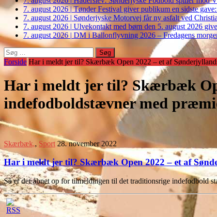
7. august 2026
|
Haderslev: Sønderjyske Fodbold spiller mod V
7. august 2026
|
Tønder Festival giver publikum en sidste gave
7. august 2026
|
Sønderjyske Motorvej får ny asfalt ved Christi
7. august 2026
|
Ulvekontakt med børn den 5. august 2026 giver
7. august 2026
|
DM i Ballonflyvning 2026 – Fredagens morge
Søg
efter:
Forside
Har i meldt jer til? Skærbæk Open 2022 – et af Sønderjylland
Har i meldt jer til? Skærbæk Op
indefodboldstævner med præmier
Skærbæk,
,
Sport
28. november 2022
Har i meldt jer til? Skærbæk Open 2022 – et af Sønd
Så er der åbnet op for tilmeldingen til det traditionsrige indefodbold 