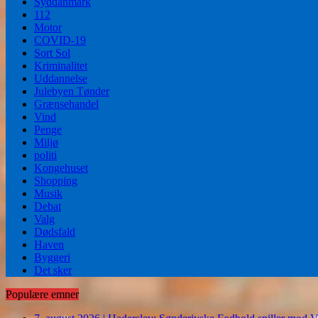
Syddanmark
112
Motor
COVID-19
Sort Sol
Kriminalitet
Uddannelse
Julebyen Tønder
Grænsehandel
Vind
Penge
Miljø
politi
Kongehuset
Shopping
Musik
Debat
Valg
Dødsfald
Haven
Byggeri
Det sker
Populære emner