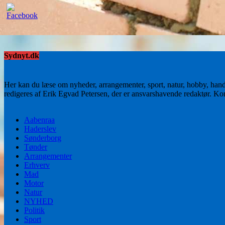
Sydnyt.dk
Her kan du læse om nyheder, arrangementer, sport, natur, hobby, han
redigeres af Erik Egvad Petersen, der er ansvarshavende redaktør. K
Aabenraa
Haderslev
Sønderborg
Tønder
Arrangementer
Erhverv
Mad
Motor
Natur
NYHED
Politik
Sport