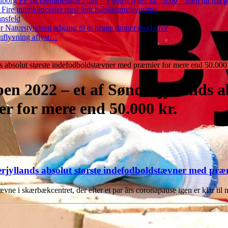
iborg FF på hjemmebane i dag – Fløjten lyder kl. 19.00 – men du må 
: Fire intimkoncerter med fem publikumsfavoritter
ansfeld
 Naturstyrelsen adgang til at bruge droner mod ulve
nflyvning aflyst…
s absolut største indefodboldstævner med præmier for mere end 50.000 
en 2022 – et af Sønderjyllands ab
 for mere end 50.000 kr.
erjyllands absolut største indefodboldstævner med præ
stævne i skærbækcentret, der efter et par års coronapause igen er klar ti