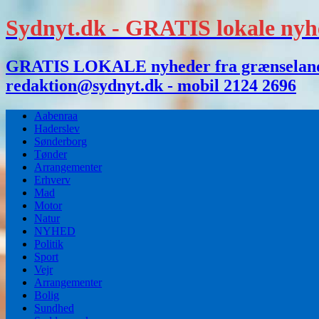
Sydnyt.dk - GRATIS lokale nyh
GRATIS LOKALE nyheder fra grænselandet,
redaktion@sydnyt.dk - mobil 2124 2696
Aabenraa
Haderslev
Sønderborg
Tønder
Arrangementer
Erhverv
Mad
Motor
Natur
NYHED
Politik
Sport
Vejr
Arrangementer
Bolig
Sundhed