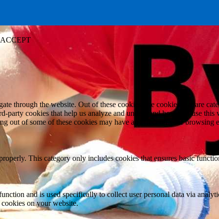
ACCEPT
te through the website. Out of these cookies, the cookies that are cate
hird-party cookies that help us analyze and understand how you use this
ting out of some of these cookies may have an effect on your browsing 
properly. This category only includes cookies that ensures basic functio
function and is used specifically to collect user personal data via anal
e cookies on your website.