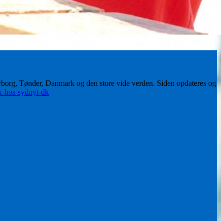
erborg, Tønder, Danmark og den store vide verden. Siden opdateres og
ik-hos-sydnyt-dk