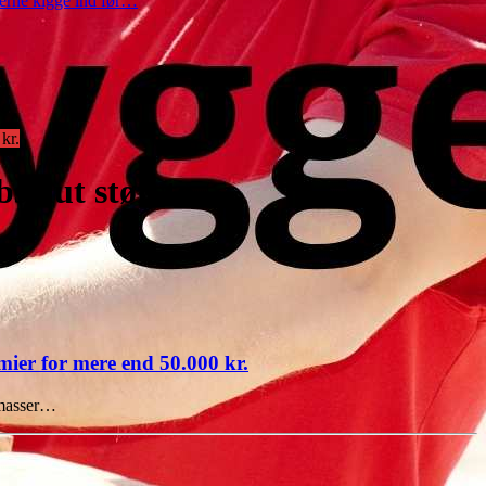
gerne kigge ind før…
kr.
solut største
mier for mere end 50.000 kr.
l masser…