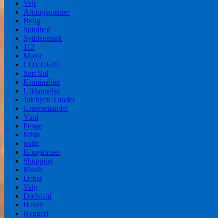
Vejr
Arrangementer
Bolig
Sundhed
Syddanmark
112
Motor
COVID-19
Sort Sol
Kriminalitet
Uddannelse
Julebyen Tønder
Grænsehandel
Vind
Penge
Miljø
politi
Kongehuset
Shopping
Musik
Debat
Valg
Dødsfald
Haven
Byggeri