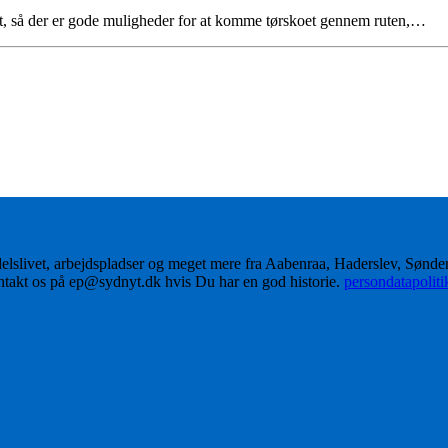
jt, så der er gode muligheder for at komme tørskoet gennem ruten,…
delslivet, arbejdspladser og meget mere fra Aabenraa, Haderslev, Sønd
ontakt os på ep@sydnyt.dk hvis Du har en god historie.
persondatapolit