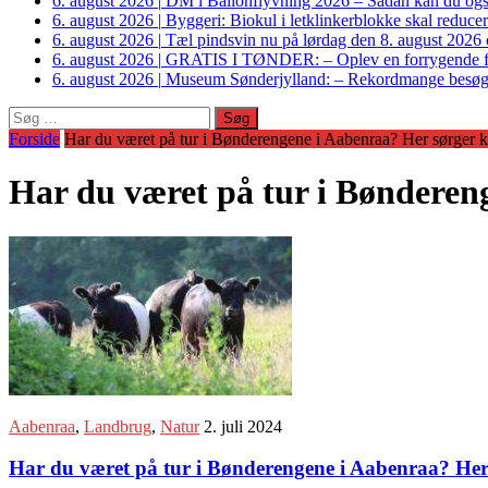
6. august 2026
|
DM i Ballonflyvning 2026 – Sådan kan du også s
6. august 2026
|
Byggeri: Biokul i letklinkerblokke skal reduce
6. august 2026
|
Tæl pindsvin nu på lørdag den 8. august 2026 o
6. august 2026
|
GRATIS I TØNDER: – Oplev en forrygende fo
6. august 2026
|
Museum Sønderjylland: – Rekordmange besøgte G
Søg
efter:
Forside
Har du været på tur i Bønderengene i Aabenraa? Her sørger kø
Har du været på tur i Bøndereng
Aabenraa
,
Landbrug
,
Natur
2. juli 2024
Har du været på tur i Bønderengene i Aabenraa? Her 