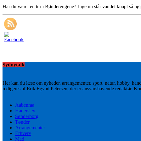
Har du været en tur i Bønderengene? Lige nu står vandet knapt så hø
Sydnyt.dk
Her kan du læse om nyheder, arrangementer, sport, natur, hobby, han
redigeres af Erik Egvad Petersen, der er ansvarshavende redaktør. K
Aabenraa
Haderslev
Sønderborg
Tønder
Arrangementer
Erhverv
Mad