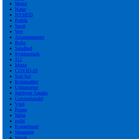
Motor
Natur
NYHED
Politik
Sport
Vejr
Arrangementer
Bolig
Sundhed
Syddanmark
112
Motor
COVID-19
Sort Sol
Kriminalitet
Uddannelse
Julebyen Tønder
Grænsehandel
Vind
Penge
Miljø
politi
Kongehuset
Shopping
Musik