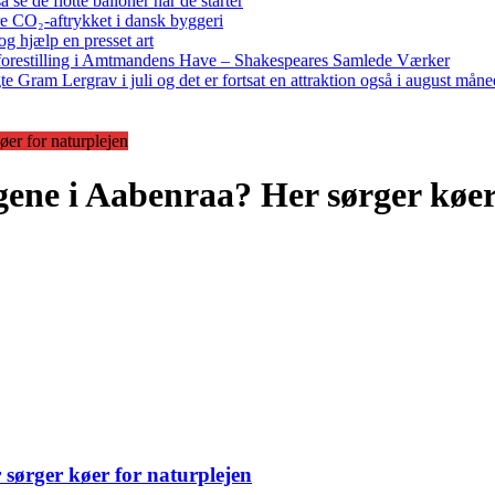
e de flotte balloner når de starter
re CO₂-aftrykket i dansk byggeri
g hjælp en presset art
restilling i Amtmandens Have – Shakespeares Samlede Værker
ram Lergrav i juli og det er fortsat en attraktion også i august måne
er for naturplejen
ene i Aabenraa? Her sørger køer
sørger køer for naturplejen