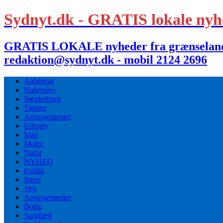
Sydnyt.dk - GRATIS lokale nyh
GRATIS LOKALE nyheder fra grænselandet,
redaktion@sydnyt.dk - mobil 2124 2696
Aabenraa
Haderslev
Sønderborg
Tønder
Arrangementer
Erhverv
Mad
Motor
Natur
NYHED
Politik
Sport
Vejr
Arrangementer
Bolig
Sundhed