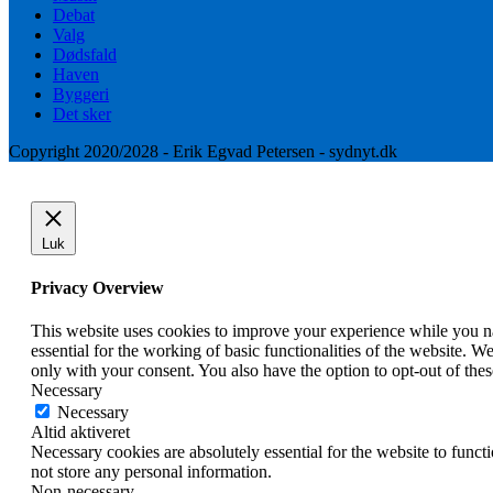
Debat
Valg
Dødsfald
Haven
Byggeri
Det sker
Copyright 2020/2028 - Erik Egvad Petersen - sydnyt.dk
Luk
Privacy Overview
This website uses cookies to improve your experience while you nav
essential for the working of basic functionalities of the website. 
only with your consent. You also have the option to opt-out of th
Necessary
Necessary
Altid aktiveret
Necessary cookies are absolutely essential for the website to funct
not store any personal information.
Non-necessary