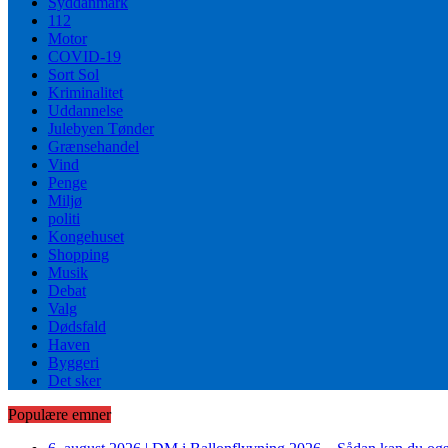
Syddanmark
112
Motor
COVID-19
Sort Sol
Kriminalitet
Uddannelse
Julebyen Tønder
Grænsehandel
Vind
Penge
Miljø
politi
Kongehuset
Shopping
Musik
Debat
Valg
Dødsfald
Haven
Byggeri
Det sker
Populære emner