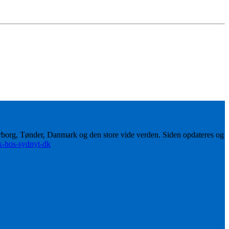
erborg, Tønder, Danmark og den store vide verden. Siden opdateres og
ik-hos-sydnyt-dk