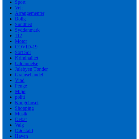
Sport
Vejr
Arrangementer
Bolig
Sundhed
Syddanmark
112
Motor
COVID-19
Sort Sol
Kriminalitet
Uddannelse
Julebyen Tønder
Grænsehandel
Vind
Penge
Miljø
politi
Kongehuset
Shopping
Musik
Debat
Valg
Dødsfald
Haven