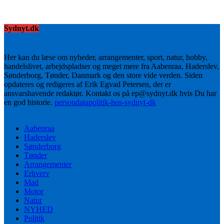
Sydnyt.dk
Her kan du læse om nyheder, arrangementer, sport, natur, hobby,
handelslivet, arbejdspladser og meget mere fra Aabenraa, Haderslev,
Sønderborg, Tønder, Danmark og den store vide verden. Siden
opdateres og redigeres af Erik Egvad Petersen, der er
ansvarshavende redaktør. Kontakt os på ep@sydnyt.dk hvis Du har
en god historie.
persondatapolitik-hos-sydnyt-dk
Aabenraa
Haderslev
Sønderborg
Tønder
Arrangementer
Erhverv
Mad
Motor
Natur
NYHED
Politik