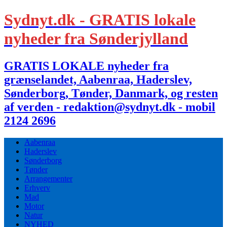
Sydnyt.dk - GRATIS lokale
nyheder fra Sønderjylland
GRATIS LOKALE nyheder fra
grænselandet, Aabenraa, Haderslev,
Sønderborg, Tønder, Danmark, og resten
af verden - redaktion@sydnyt.dk - mobil
2124 2696
Aabenraa
Haderslev
Sønderborg
Tønder
Arrangementer
Erhverv
Mad
Motor
Natur
NYHED