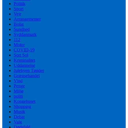
Politik
Sport
Vejr
Arrangementer
Bolig
Sundhed
Syddanmark
112
Motor
COVID-19
Sort Sol
Kriminalitet
Uddannelse
Julebyen Tønder
Grænsehandel
Vind
Penge
Miljø
politi
Kongehuset
Shopping
Musik
Debat
Valg
Dødsfald