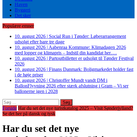
Haven
Byggeri
Det sker
Populære emner
10. august 2026
|
Social Run i Tønder: Løberarrangement
udsolgt efter bare tre dage
10. august 2026
|
Aabenraa Kommune: Klimadagen 2026
med lopper og klimapris – Indstil din kandidat her….
10. august 2026
|
Partoutbilletter er udsolgt til Tønder Festival
2026
10. august 2026
|
Finans Danmark: Boligmarkedet holder fast
i de høje priser
10. august 2026
|
Christoffer Mundt vandt DM i
BallonFlyvning 2026 efter stærk afslutning i Gram – Vi ser
ballonerne igen i 2028
Søg
efter:
Forside
Har du set det nye turistkatalog 2025 – Visit Sønderjylland?
Se det her på dansk og tysk
Har du set det nye