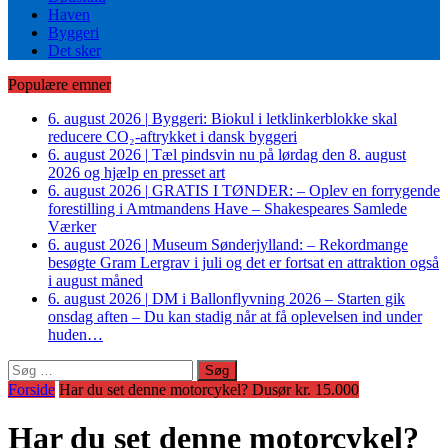
Haven
Byggeri
Det sker
Populære emner
6. august 2026
|
Byggeri: Biokul i letklinkerblokke skal
reducere CO₂-aftrykket i dansk byggeri
6. august 2026
|
Tæl pindsvin nu på lørdag den 8. august
2026 og hjælp en presset art
6. august 2026
|
GRATIS I TØNDER: – Oplev en forrygende
forestilling i Amtmandens Have – Shakespeares Samlede
Værker
6. august 2026
|
Museum Sønderjylland: – Rekordmange
besøgte Gram Lergrav i juli og det er fortsat en attraktion også
i august måned
6. august 2026
|
DM i Ballonflyvning 2026 – Starten gik
onsdag aften – Du kan stadig når at få oplevelsen ind under
huden…
Søg
efter:
Forside
Har du set denne motorcykel? Dusør kr. 15.000
Har du set denne motorcykel?