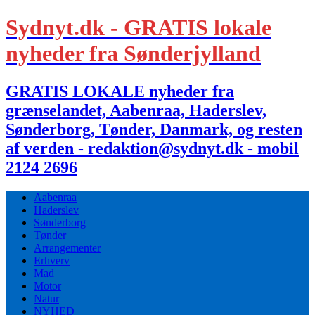
Sydnyt.dk - GRATIS lokale
nyheder fra Sønderjylland
GRATIS LOKALE nyheder fra
grænselandet, Aabenraa, Haderslev,
Sønderborg, Tønder, Danmark, og resten
af verden - redaktion@sydnyt.dk - mobil
2124 2696
Aabenraa
Haderslev
Sønderborg
Tønder
Arrangementer
Erhverv
Mad
Motor
Natur
NYHED