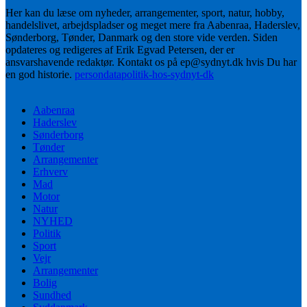
Her kan du læse om nyheder, arrangementer, sport, natur, hobby,
handelslivet, arbejdspladser og meget mere fra Aabenraa, Haderslev,
Sønderborg, Tønder, Danmark og den store vide verden. Siden
opdateres og redigeres af Erik Egvad Petersen, der er
ansvarshavende redaktør. Kontakt os på ep@sydnyt.dk hvis Du har
en god historie.
persondatapolitik-hos-sydnyt-dk
Aabenraa
Haderslev
Sønderborg
Tønder
Arrangementer
Erhverv
Mad
Motor
Natur
NYHED
Politik
Sport
Vejr
Arrangementer
Bolig
Sundhed