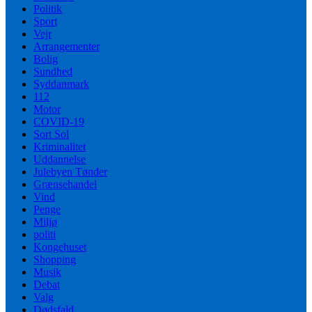
Politik
Sport
Vejr
Arrangementer
Bolig
Sundhed
Syddanmark
112
Motor
COVID-19
Sort Sol
Kriminalitet
Uddannelse
Julebyen Tønder
Grænsehandel
Vind
Penge
Miljø
politi
Kongehuset
Shopping
Musik
Debat
Valg
Dødsfald