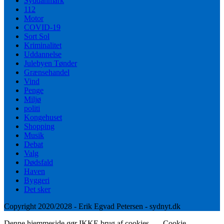
Syddanmark
112
Motor
COVID-19
Sort Sol
Kriminalitet
Uddannelse
Julebyen Tønder
Grænsehandel
Vind
Penge
Miljø
politi
Kongehuset
Shopping
Musik
Debat
Valg
Dødsfald
Haven
Byggeri
Det sker
Copyright 2020/2028 - Erik Egvad Petersen - sydnyt.dk
Denne hjemmeside gør IKKE brug af cookies.
Cookie