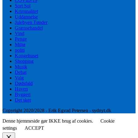
COVID-19
Sort Sol
Kriminalitet
Uddannelse
Julebyen Tønder
Grænsehandel
Vind
Penge
Miljø
politi
Kongehuset
Shopping
Musik
Debat
Valg
Dødsfald
Haven
Byggeri
Det sker
Copyright 2020/2028 - Erik Egvad Petersen - sydnyt.dk
Denne hjemmeside gør IKKE brug af cookies.
Cookie
settings
ACCEPT