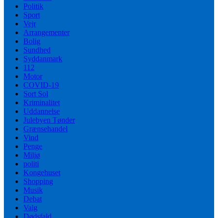
Politik
Sport
Vejr
Arrangementer
Bolig
Sundhed
Syddanmark
112
Motor
COVID-19
Sort Sol
Kriminalitet
Uddannelse
Julebyen Tønder
Grænsehandel
Vind
Penge
Miljø
politi
Kongehuset
Shopping
Musik
Debat
Valg
Dødsfald