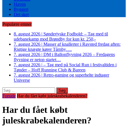
Haven
Byggeri
Det sker
Populære emner
8. august 2026
|
Sønderjyske Fodbold: – Tag med til
udebanekamp mod Brøndby for kun kr. 250,-
7. august 2026
|
Masser af knallerter i Ravsted fredag aften:
Rigtige knægte kører Tårnby….
7. august 2026
|
DM i Ballonflyvning 2026 – Fredagens
flyvning er netop startet…
7. august 2026
|
– Tag med på Social Run i festivaltiden i
Tønder – Hoff Running Club & Bareen
7. august 2026
|
Retro-gaming og superhelte indtager
Universe
Søg
efter:
Forside
Har du fået købt juleskrabekalenderen?
Har du fået købt
juleskrabekalenderen?