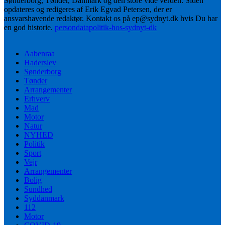
Sønderborg, Tønder, Danmark og den store vide verden. Siden
opdateres og redigeres af Erik Egvad Petersen, der er
ansvarshavende redaktør. Kontakt os på ep@sydnyt.dk hvis Du har
en god historie.
persondatapolitik-hos-sydnyt-dk
Aabenraa
Haderslev
Sønderborg
Tønder
Arrangementer
Erhverv
Mad
Motor
Natur
NYHED
Politik
Sport
Vejr
Arrangementer
Bolig
Sundhed
Syddanmark
112
Motor