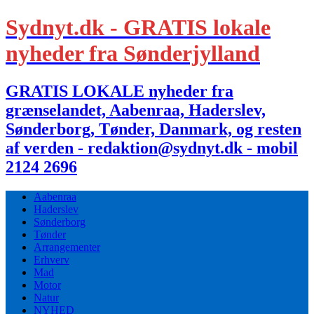
Sydnyt.dk - GRATIS lokale
nyheder fra Sønderjylland
GRATIS LOKALE nyheder fra
grænselandet, Aabenraa, Haderslev,
Sønderborg, Tønder, Danmark, og resten
af verden - redaktion@sydnyt.dk - mobil
2124 2696
Aabenraa
Haderslev
Sønderborg
Tønder
Arrangementer
Erhverv
Mad
Motor
Natur
NYHED