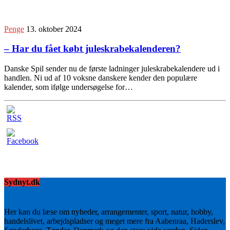
Penge
13. oktober 2024
– Har du fået købt juleskrabekalenderen?
Danske Spil sender nu de første ladninger juleskrabekalendere ud i
handlen. Ni ud af 10 voksne danskere kender den populære
kalender, som ifølge undersøgelse for…
Sydnyt.dk
Her kan du læse om nyheder, arrangementer, sport, natur, hobby,
handelslivet, arbejdspladser og meget mere fra Aabenraa, Haderslev,