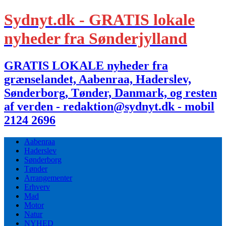
Sydnyt.dk - GRATIS lokale
nyheder fra Sønderjylland
GRATIS LOKALE nyheder fra
grænselandet, Aabenraa, Haderslev,
Sønderborg, Tønder, Danmark, og resten
af verden - redaktion@sydnyt.dk - mobil
2124 2696
Aabenraa
Haderslev
Sønderborg
Tønder
Arrangementer
Erhverv
Mad
Motor
Natur
NYHED