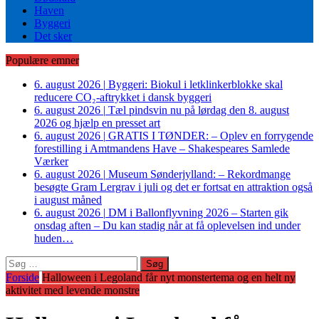
Haven
Byggeri
Det sker
Populære emner
6. august 2026
|
Byggeri: Biokul i letklinkerblokke skal
reducere CO₂-aftrykket i dansk byggeri
6. august 2026
|
Tæl pindsvin nu på lørdag den 8. august
2026 og hjælp en presset art
6. august 2026
|
GRATIS I TØNDER: – Oplev en forrygende
forestilling i Amtmandens Have – Shakespeares Samlede
Værker
6. august 2026
|
Museum Sønderjylland: – Rekordmange
besøgte Gram Lergrav i juli og det er fortsat en attraktion også
i august måned
6. august 2026
|
DM i Ballonflyvning 2026 – Starten gik
onsdag aften – Du kan stadig når at få oplevelsen ind under
huden…
Søg
efter:
Forside
Halloween i Legoland får nyt monstertema og en helt ny
aktivitet med levende monstre