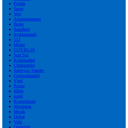
Politik
Sport
Vejr
Arrangementer
Bolig
Sundhed
Syddanmark
112
Motor
COVID-19
Sort Sol
Kriminalitet
Uddannelse
Julebyen Tønder
Grænsehandel
Vind
Penge
Miljø
politi
Kongehuset
Shopping
Musik
Debat
Valg
Dødsfald