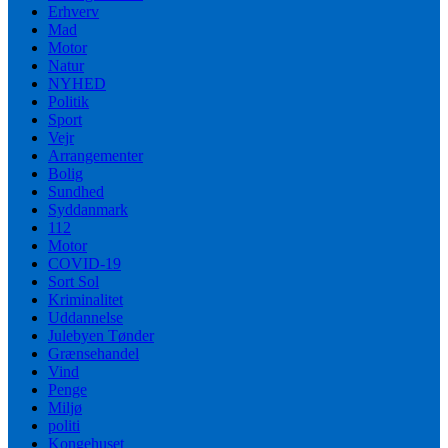
Erhverv
Mad
Motor
Natur
NYHED
Politik
Sport
Vejr
Arrangementer
Bolig
Sundhed
Syddanmark
112
Motor
COVID-19
Sort Sol
Kriminalitet
Uddannelse
Julebyen Tønder
Grænsehandel
Vind
Penge
Miljø
politi
Kongehuset