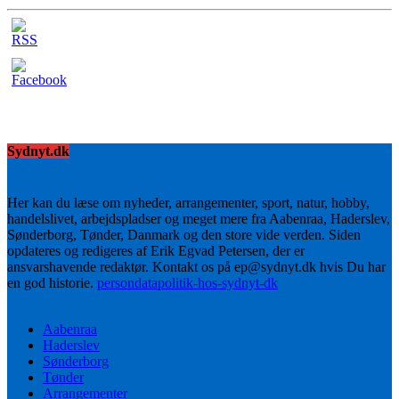
Sydnyt.dk
Her kan du læse om nyheder, arrangementer, sport, natur, hobby,
handelslivet, arbejdspladser og meget mere fra Aabenraa, Haderslev,
Sønderborg, Tønder, Danmark og den store vide verden. Siden
opdateres og redigeres af Erik Egvad Petersen, der er
ansvarshavende redaktør. Kontakt os på ep@sydnyt.dk hvis Du har
en god historie.
persondatapolitik-hos-sydnyt-dk
Aabenraa
Haderslev
Sønderborg
Tønder
Arrangementer