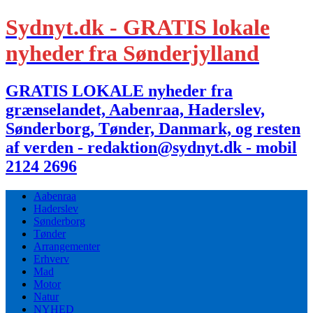
Sydnyt.dk - GRATIS lokale
nyheder fra Sønderjylland
GRATIS LOKALE nyheder fra
grænselandet, Aabenraa, Haderslev,
Sønderborg, Tønder, Danmark, og resten
af verden - redaktion@sydnyt.dk - mobil
2124 2696
Aabenraa
Haderslev
Sønderborg
Tønder
Arrangementer
Erhverv
Mad
Motor
Natur
NYHED