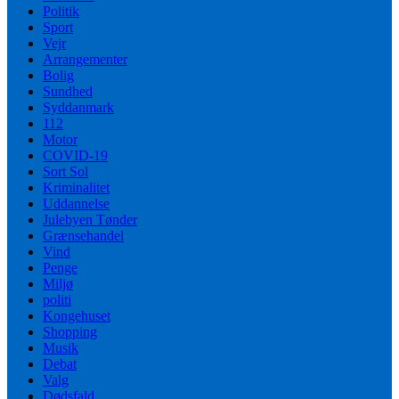
Politik
Sport
Vejr
Arrangementer
Bolig
Sundhed
Syddanmark
112
Motor
COVID-19
Sort Sol
Kriminalitet
Uddannelse
Julebyen Tønder
Grænsehandel
Vind
Penge
Miljø
politi
Kongehuset
Shopping
Musik
Debat
Valg
Dødsfald