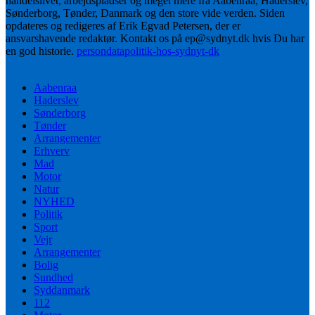
handelslivet, arbejdspladser og meget mere fra Aabenraa, Haderslev,
Sønderborg, Tønder, Danmark og den store vide verden. Siden
opdateres og redigeres af Erik Egvad Petersen, der er
ansvarshavende redaktør. Kontakt os på ep@sydnyt.dk hvis Du har
en god historie.
persondatapolitik-hos-sydnyt-dk
Aabenraa
Haderslev
Sønderborg
Tønder
Arrangementer
Erhverv
Mad
Motor
Natur
NYHED
Politik
Sport
Vejr
Arrangementer
Bolig
Sundhed
Syddanmark
112