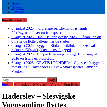
Haven
Byggeri
Det sker
Populære emner
6. august 2026
|
Forurening på Cheminovas gamle
fabriksgrund bliver nu indkapslet
6. august 2026
|
DM i Ballonflyvning 2026 – Sådan kan du
også se de flotte balloner når de starter
6. august 2026
|
Byggeri: Biokul i letklinkerblokke skal
reducere CO₂-aftrykket i dansk byggeri
6. august 2026
|
Tæl pindsvin nu på lørdag den 8. august
2026 og hjælp en presset art
6. august 2026
|
GRATIS I TØNDER: – Oplev en forrygende
forestilling i Amtmandens Have – Shakespeares Samlede
Værker
Søg
efter:
Forside
Haderslev – Slesvigske Vognsamling flyttes
Haderslev – Slesvigske
Vognsamling flyttes