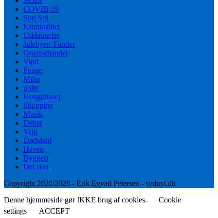
Motor
COVID-19
Sort Sol
Kriminalitet
Uddannelse
Julebyen Tønder
Grænsehandel
Vind
Penge
Miljø
politi
Kongehuset
Shopping
Musik
Debat
Valg
Dødsfald
Haven
Byggeri
Det sker
Copyright 2020/2028 - Erik Egvad Petersen - sydnyt.dk
Denne hjemmeside gør IKKE brug af cookies.
Cookie
settings
ACCEPT