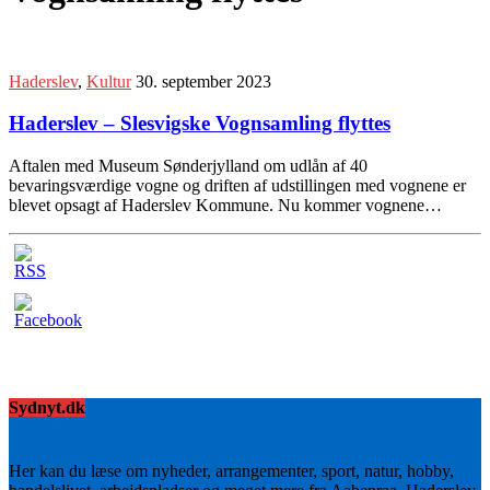
Haderslev
,
Kultur
30. september 2023
Haderslev – Slesvigske Vognsamling flyttes
Aftalen med Museum Sønderjylland om udlån af 40
bevaringsværdige vogne og driften af udstillingen med vognene er
blevet opsagt af Haderslev Kommune. Nu kommer vognene…
Sydnyt.dk
Her kan du læse om nyheder, arrangementer, sport, natur, hobby,