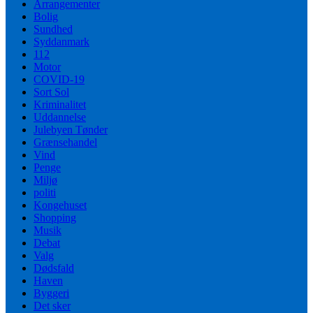
Arrangementer
Bolig
Sundhed
Syddanmark
112
Motor
COVID-19
Sort Sol
Kriminalitet
Uddannelse
Julebyen Tønder
Grænsehandel
Vind
Penge
Miljø
politi
Kongehuset
Shopping
Musik
Debat
Valg
Dødsfald
Haven
Byggeri
Det sker