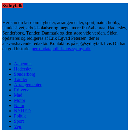
Sydnyt.dk
Her kan du læse om nyheder, arrangementer, sport, natur, hobby,
handelslivet, arbejdspladser og meget mere fra Aabenraa, Haderslev,
Sønderborg, Tønder, Danmark og den store vide verden. Siden
opdateres og redigeres af Erik Egvad Petersen, der er
ansvarshavende redaktør. Kontakt os på ep@sydnyt.dk hvis Du har
en god historie.
persondatapolitik-hos-sydnyt-dk
Aabenraa
Haderslev
Sønderborg
Tønder
Arrangementer
Erhverv
Mad
Motor
Natur
NYHED
Politik
Sport
Vejr