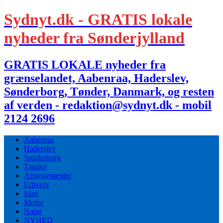
Sydnyt.dk - GRATIS lokale
nyheder fra Sønderjylland
GRATIS LOKALE nyheder fra
grænselandet, Aabenraa, Haderslev,
Sønderborg, Tønder, Danmark, og resten
af verden - redaktion@sydnyt.dk - mobil
2124 2696
Aabenraa
Haderslev
Sønderborg
Tønder
Arrangementer
Erhverv
Mad
Motor
Natur
NYHED