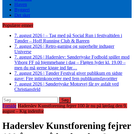
Haven
Byggeri
Det sker
Populære emner
7. august 2026
|
– Tag med på Social Run i festivaltiden i
Tønder – Hoff Running Club & Bareen
7. august 2026
|
Retro-gaming og superhelte indtager
Universe
7. august 2026
|
Haderslev: Sønderjyske Fodbold spiller mod
Viborg FF på hjemmebane i dag – Fløjten lyder kl. 19.00 –
men du må gerne kigge ind før…
7. august 2026
|
Tønder Festival giver publikum en sidste
gave: Fire intimkoncerter med fem publikumsfavoritter
7. august 2026
|
Sønderjyske Motorvej får ny asfalt ved
Christiansfeld
Søg
efter:
Forside
Haderslev Kunstforening fejrer 100 år nu på lørdag den 9.
august – Kig indenfor
Haderslev Kunstforening fejrer