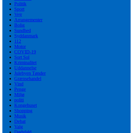
Politik
Sport
Vejr
Arrangementer
Bolig
Sundhed
Syddanmark
112
Motor
COVID-19
Sort Sol
Kriminalitet
Uddannelse
Julebyen Tønder
Grænsehandel
Vind
Penge
Miljø
politi
Kongehuset
Shopping
Musik
Debat
Valg
Dødsfald