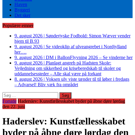
Haven
Byggeri
Det sker
Populære emner
9. august 2026
|
Sønderjyske Fodbold: Simon Wæver vender
hjem til B.93
9. august 2026
|
Se videoklip af ulveangrebet i Nordjylland
her….
9. august 2026
|
DM i BallonFlyvning 2026 – Se vinderne her
9. august 2026
|
Planlagt angreb på Hadsten Skole:
Vejledning om sikkerhed og kriseberedskab til skoler og
uddannelsessteder – Alle skal være på forkant
8. august 2026
|
Voksen ulv viste tænder til til løber i fredags
– Advarsel! Bliv væk fra området
Søg
efter:
Forside
Haderslev: Kunstfællesskabet byder på åbne døre lørdag
den 22. juni
Haderslev: Kunstfællesskabet
byder på åbne døre lørdag den