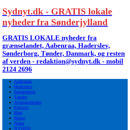
Sydnyt.dk - GRATIS lokale
nyheder fra Sønderjylland
GRATIS LOKALE nyheder fra
grænselandet, Aabenraa, Haderslev,
Sønderborg, Tønder, Danmark, og resten
af verden - redaktion@sydnyt.dk - mobil
2124 2696
Aabenraa
Haderslev
Sønderborg
Tønder
Arrangementer
Erhverv
Mad
Motor
Natur
NYHED