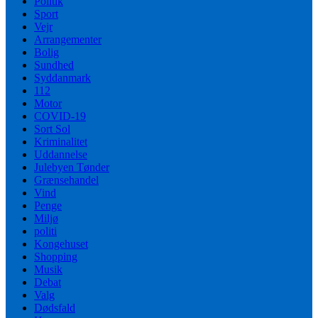
Politik
Sport
Vejr
Arrangementer
Bolig
Sundhed
Syddanmark
112
Motor
COVID-19
Sort Sol
Kriminalitet
Uddannelse
Julebyen Tønder
Grænsehandel
Vind
Penge
Miljø
politi
Kongehuset
Shopping
Musik
Debat
Valg
Dødsfald