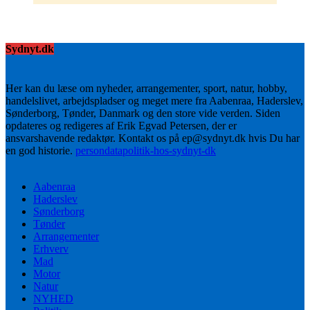
Sydnyt.dk
Her kan du læse om nyheder, arrangementer, sport, natur, hobby,
handelslivet, arbejdspladser og meget mere fra Aabenraa, Haderslev,
Sønderborg, Tønder, Danmark og den store vide verden. Siden
opdateres og redigeres af Erik Egvad Petersen, der er
ansvarshavende redaktør. Kontakt os på ep@sydnyt.dk hvis Du har
en god historie.
persondatapolitik-hos-sydnyt-dk
Aabenraa
Haderslev
Sønderborg
Tønder
Arrangementer
Erhverv
Mad
Motor
Natur
NYHED