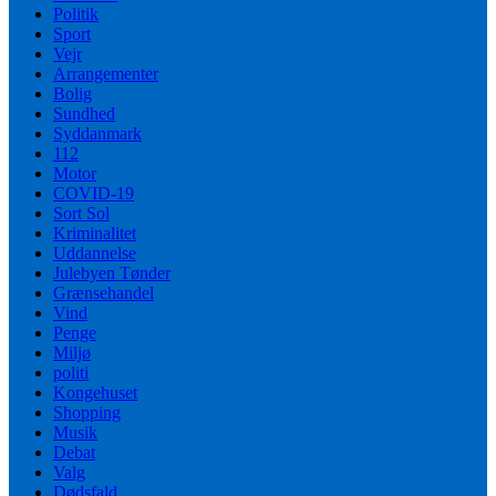
Politik
Sport
Vejr
Arrangementer
Bolig
Sundhed
Syddanmark
112
Motor
COVID-19
Sort Sol
Kriminalitet
Uddannelse
Julebyen Tønder
Grænsehandel
Vind
Penge
Miljø
politi
Kongehuset
Shopping
Musik
Debat
Valg
Dødsfald