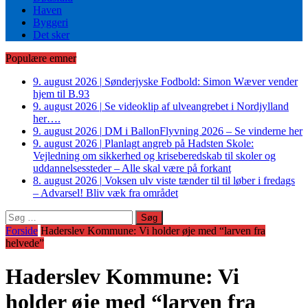
Haven
Byggeri
Det sker
Populære emner
9. august 2026
|
Sønderjyske Fodbold: Simon Wæver vender
hjem til B.93
9. august 2026
|
Se videoklip af ulveangrebet i Nordjylland
her….
9. august 2026
|
DM i BallonFlyvning 2026 – Se vinderne her
9. august 2026
|
Planlagt angreb på Hadsten Skole:
Vejledning om sikkerhed og kriseberedskab til skoler og
uddannelsessteder – Alle skal være på forkant
8. august 2026
|
Voksen ulv viste tænder til til løber i fredags
– Advarsel! Bliv væk fra området
Søg
efter:
Forside
Haderslev Kommune: Vi holder øje med “larven fra
helvede”
Haderslev Kommune: Vi
holder øje med “larven fra