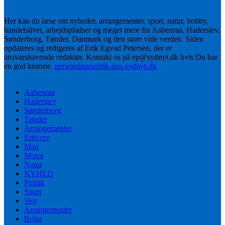
Her kan du læse om nyheder, arrangementer, sport, natur, hobby,
handelslivet, arbejdspladser og meget mere fra Aabenraa, Haderslev,
Sønderborg, Tønder, Danmark og den store vide verden. Siden
opdateres og redigeres af Erik Egvad Petersen, der er
ansvarshavende redaktør. Kontakt os på ep@sydnyt.dk hvis Du har
en god historie.
persondatapolitik-hos-sydnyt-dk
Aabenraa
Haderslev
Sønderborg
Tønder
Arrangementer
Erhverv
Mad
Motor
Natur
NYHED
Politik
Sport
Vejr
Arrangementer
Bolig