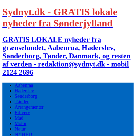
Sydnyt.dk - GRATIS lokale
nyheder fra Sønderjylland
GRATIS LOKALE nyheder fra
grænselandet, Aabenraa, Haderslev,
Sønderborg, Tønder, Danmark, og resten
af verden - redaktion@sydnyt.dk - mobil
2124 2696
Aabenraa
Haderslev
Sønderborg
Tønder
Arrangementer
Erhverv
Mad
Motor
Natur
NYHED