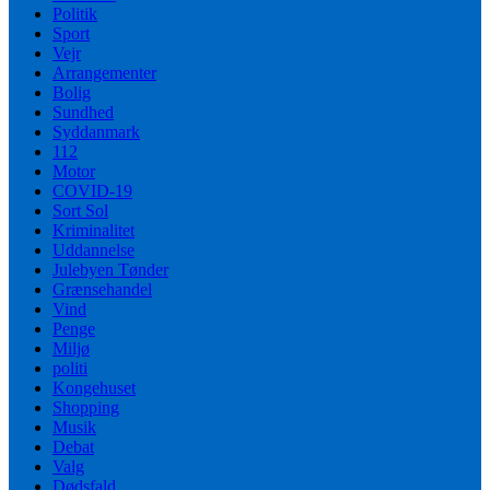
Politik
Sport
Vejr
Arrangementer
Bolig
Sundhed
Syddanmark
112
Motor
COVID-19
Sort Sol
Kriminalitet
Uddannelse
Julebyen Tønder
Grænsehandel
Vind
Penge
Miljø
politi
Kongehuset
Shopping
Musik
Debat
Valg
Dødsfald