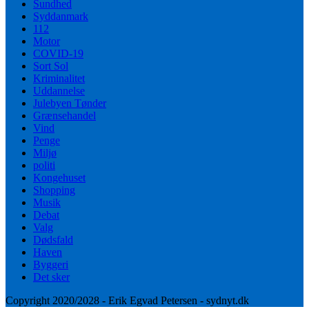
Sundhed
Syddanmark
112
Motor
COVID-19
Sort Sol
Kriminalitet
Uddannelse
Julebyen Tønder
Grænsehandel
Vind
Penge
Miljø
politi
Kongehuset
Shopping
Musik
Debat
Valg
Dødsfald
Haven
Byggeri
Det sker
Copyright 2020/2028 - Erik Egvad Petersen - sydnyt.dk