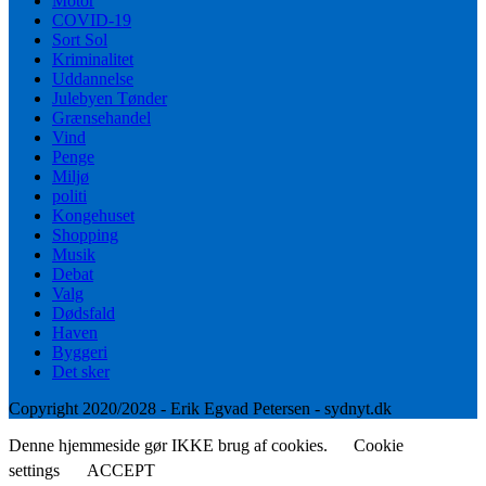
Motor
COVID-19
Sort Sol
Kriminalitet
Uddannelse
Julebyen Tønder
Grænsehandel
Vind
Penge
Miljø
politi
Kongehuset
Shopping
Musik
Debat
Valg
Dødsfald
Haven
Byggeri
Det sker
Copyright 2020/2028 - Erik Egvad Petersen - sydnyt.dk
Denne hjemmeside gør IKKE brug af cookies.
Cookie
settings
ACCEPT