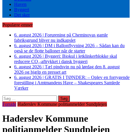
Haven
Byggeri
Det sker
Populære emner
6. august 2026
|
Forurening på Cheminovas gamle
fabriksgrund bliver nu indkapslet
6. august 2026
|
DM i Ballonflyvning 2026 – Sådan kan du
også se de flotte balloner når de starter
6. august 2026
|
Byggeri: Biokul i letklinkerblokke skal
reducere CO₂-aftrykket i dansk byggeri
6. august 2026
|
Tæl pindsvin nu på lørdag den 8. august
2026 og hjælp en presset art
6. august 2026
|
GRATIS I TØNDER: – Oplev en forrygende
forestilling i Amtmandens Have – Shakespeares Samlede
Værker
Søg
efter:
Forside
Haderslev Kommune politianmelder Sundplejen
Haderslev Kommune
politianmelder Sundplejen