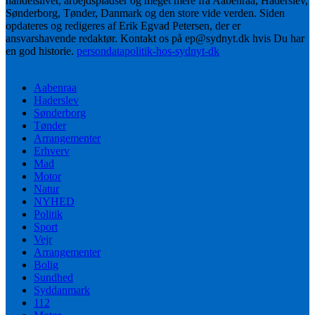
handelslivet, arbejdspladser og meget mere fra Aabenraa, Haderslev,
Sønderborg, Tønder, Danmark og den store vide verden. Siden
opdateres og redigeres af Erik Egvad Petersen, der er
ansvarshavende redaktør. Kontakt os på ep@sydnyt.dk hvis Du har
en god historie.
persondatapolitik-hos-sydnyt-dk
Aabenraa
Haderslev
Sønderborg
Tønder
Arrangementer
Erhverv
Mad
Motor
Natur
NYHED
Politik
Sport
Vejr
Arrangementer
Bolig
Sundhed
Syddanmark
112