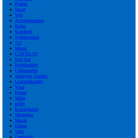
Politik
Sport
Vejr
Arrangementer
Bolig
Sundhed
Syddanmark
112
Motor
COVID-19
Sort Sol
Kriminalitet
Uddannelse
Julebyen Tønder
Grænsehandel
Vind
Penge
Miljø
politi
Kongehuset
Shopping
Musik
Debat
Valg
Dødsfald