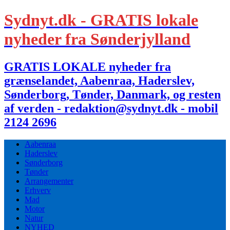
Sydnyt.dk - GRATIS lokale
nyheder fra Sønderjylland
GRATIS LOKALE nyheder fra
grænselandet, Aabenraa, Haderslev,
Sønderborg, Tønder, Danmark, og resten
af verden - redaktion@sydnyt.dk - mobil
2124 2696
Aabenraa
Haderslev
Sønderborg
Tønder
Arrangementer
Erhverv
Mad
Motor
Natur
NYHED