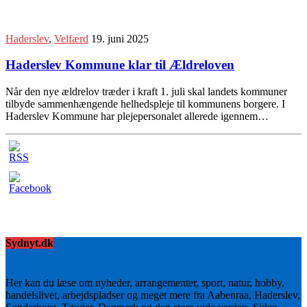
Haderslev
,
Velfærd
19. juni 2025
Haderslev Kommune klar til Ældreloven
Når den nye ældrelov træder i kraft 1. juli skal landets kommuner
tilbyde sammenhængende helhedspleje til kommunens borgere. I
Haderslev Kommune har plejepersonalet allerede igennem…
Sydnyt.dk
Her kan du læse om nyheder, arrangementer, sport, natur, hobby,
handelslivet, arbejdspladser og meget mere fra Aabenraa, Haderslev,