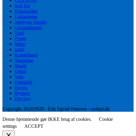
COVID-19
Sort Sol
Kriminalitet
Uddannelse
Julebyen Tønder
Grænsehandel
Vind
Penge
Miljø
politi
Kongehuset
Shopping
Musik
Debat
Valg
Dødsfald
Haven
Byggeri
Det sker
Copyright 2020/2028 - Erik Egvad Petersen - sydnyt.dk
Denne hjemmeside gør IKKE brug af cookies.
Cookie
settings
ACCEPT