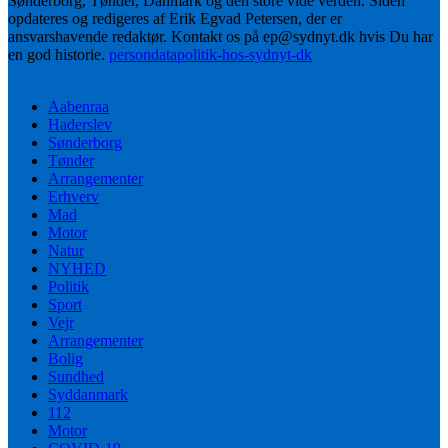
Sønderborg, Tønder, Danmark og den store vide verden. Siden
opdateres og redigeres af Erik Egvad Petersen, der er
ansvarshavende redaktør. Kontakt os på ep@sydnyt.dk hvis Du har
en god historie.
persondatapolitik-hos-sydnyt-dk
Aabenraa
Haderslev
Sønderborg
Tønder
Arrangementer
Erhverv
Mad
Motor
Natur
NYHED
Politik
Sport
Vejr
Arrangementer
Bolig
Sundhed
Syddanmark
112
Motor