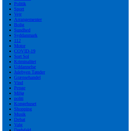
Politik
Sport
Vejr
Arrangementer
Bolig
Sundhed
Syddanmark
112
Motor
COVID-19
Sort Sol
Kriminalitet
Uddannelse
Julebyen Tønder
Grænsehandel
Vind
Penge
Miljø
politi
Kongehuset
Shopping
Musik
Debat
Valg
Dødsfald