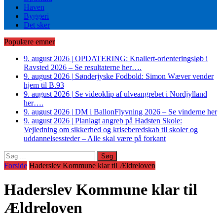
Haven
Byggeri
Det sker
Populære emner
9. august 2026
|
OPDATERING: Knallert-orienteringsløb i
Ravsted 2026 – Se resultaterne her….
9. august 2026
|
Sønderjyske Fodbold: Simon Wæver vender
hjem til B.93
9. august 2026
|
Se videoklip af ulveangrebet i Nordjylland
her….
9. august 2026
|
DM i BallonFlyvning 2026 – Se vinderne her
9. august 2026
|
Planlagt angreb på Hadsten Skole:
Vejledning om sikkerhed og kriseberedskab til skoler og
uddannelsessteder – Alle skal være på forkant
Søg
efter:
Forside
Haderslev Kommune klar til Ældreloven
Haderslev Kommune klar til
Ældreloven