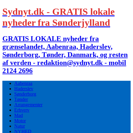
Sydnyt.dk - GRATIS lokale
nyheder fra Sønderjylland
GRATIS LOKALE nyheder fra
grænselandet, Aabenraa, Haderslev,
Sønderborg, Tønder, Danmark, og resten
af verden - redaktion@sydnyt.dk - mobil
2124 2696
Aabenraa
Haderslev
Sønderborg
Tønder
Arrangementer
Erhverv
Mad
Motor
Natur
NYHED