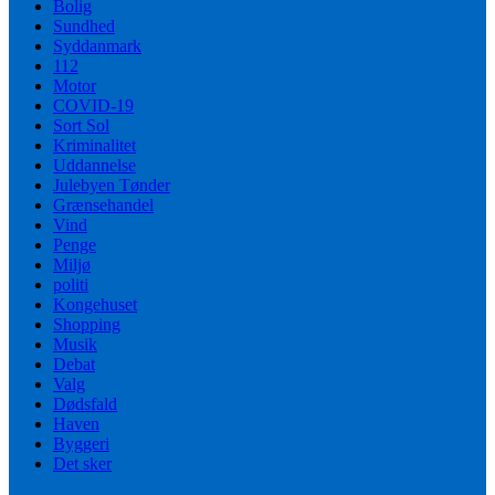
Bolig
Sundhed
Syddanmark
112
Motor
COVID-19
Sort Sol
Kriminalitet
Uddannelse
Julebyen Tønder
Grænsehandel
Vind
Penge
Miljø
politi
Kongehuset
Shopping
Musik
Debat
Valg
Dødsfald
Haven
Byggeri
Det sker