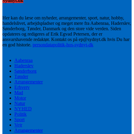
Sydnyt.dk
Her kan du læse om nyheder, arrangementer, sport, natur, hobby,
handelslivet, arbejdspladser og meget mere fra Aabenraa, Haderslev,
Sønderborg, Tønder, Danmark og den store vide verden. Siden
opdateres og redigeres af Erik Egvad Petersen, der er
ansvarshavende redaktør. Kontakt os på ep@sydnyt.dk hvis Du har
en god historie.
persondatapolitik-hos-sydnyt-dk
Aabenraa
Haderslev
Sønderborg
Tønder
Arrangementer
Erhverv
Mad
Motor
Natur
NYHED
Politik
Sport
Vejr
Arrangementer