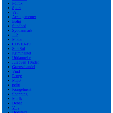
Politik
Sport
Vejr
Arrangementer
Bolig
Sundhed
Syddanmark
112
Motor
COVID-19
Sort Sol
Kriminalitet
Uddannelse
Julebyen Tønder
Grænsehandel
Vind
Penge
Miljø
politi
Kongehuset
Shopping
Musik
Debat
Valg
Dødsfald