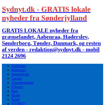
Sydnyt.dk - GRATIS lokale
nyheder fra Sønderjylland
GRATIS LOKALE nyheder fra
grænselandet, Aabenraa, Haderslev,
Sønderborg, Tønder, Danmark, og resten
af verden - redaktion@sydnyt.dk - mobil
2124 2696
Aabenraa
Haderslev
Sønderborg
Tønder
Arrangementer
Erhverv
Mad
Motor
Natur
NYHED