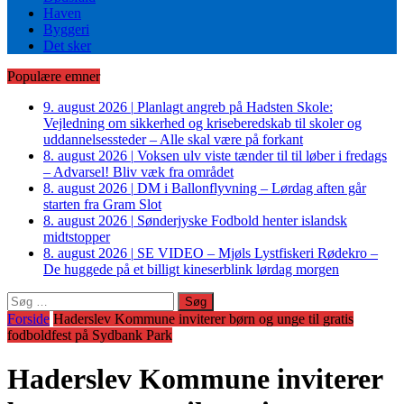
Haven
Byggeri
Det sker
Populære emner
9. august 2026
|
Planlagt angreb på Hadsten Skole:
Vejledning om sikkerhed og kriseberedskab til skoler og
uddannelsessteder – Alle skal være på forkant
8. august 2026
|
Voksen ulv viste tænder til til løber i fredags
– Advarsel! Bliv væk fra området
8. august 2026
|
DM i Ballonflyvning – Lørdag aften går
starten fra Gram Slot
8. august 2026
|
Sønderjyske Fodbold henter islandsk
midtstopper
8. august 2026
|
SE VIDEO – Mjøls Lystfiskeri Rødekro –
De huggede på et billigt kineserblink lørdag morgen
Søg
efter:
Forside
Haderslev Kommune inviterer børn og unge til gratis
fodboldfest på Sydbank Park
Haderslev Kommune inviterer