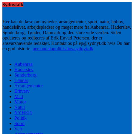
Sydnyt.dk
Her kan du læse om nyheder, arrangementer, sport, natur, hobby,
handelslivet, arbejdspladser og meget mere fra Aabenraa, Haderslev,
Sønderborg, Tønder, Danmark og den store vide verden. Siden
opdateres og redigeres af Erik Egvad Petersen, der er
ansvarshavende redaktør. Kontakt os på ep@sydnyt.dk hvis Du har
en god historie.
persondatapolitik-hos-sydnyt-dk
Aabenraa
Haderslev
Sønderborg
Tønder
Arrangementer
Erhverv
Mad
Motor
Natur
NYHED
Politik
Sport
Vejr