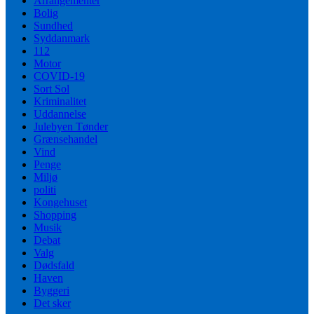
Arrangementer
Bolig
Sundhed
Syddanmark
112
Motor
COVID-19
Sort Sol
Kriminalitet
Uddannelse
Julebyen Tønder
Grænsehandel
Vind
Penge
Miljø
politi
Kongehuset
Shopping
Musik
Debat
Valg
Dødsfald
Haven
Byggeri
Det sker