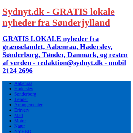
Sydnyt.dk - GRATIS lokale
nyheder fra Sønderjylland
GRATIS LOKALE nyheder fra
grænselandet, Aabenraa, Haderslev,
Sønderborg, Tønder, Danmark, og resten
af verden - redaktion@sydnyt.dk - mobil
2124 2696
Aabenraa
Haderslev
Sønderborg
Tønder
Arrangementer
Erhverv
Mad
Motor
Natur
NYHED