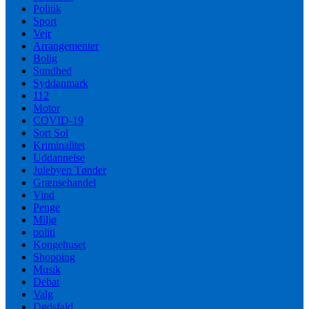
Politik
Sport
Vejr
Arrangementer
Bolig
Sundhed
Syddanmark
112
Motor
COVID-19
Sort Sol
Kriminalitet
Uddannelse
Julebyen Tønder
Grænsehandel
Vind
Penge
Miljø
politi
Kongehuset
Shopping
Musik
Debat
Valg
Dødsfald