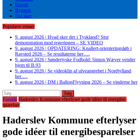
Haven
Byggeri
Det sker
Populære emner
9. august 2026
|
Hvad sker der i Tyskland? Stor
demonstration mod regeringen – SE VIDEO
9. august 2026
|
OPDATERING: Knallert-orienteringsløb i
Ravsted 2026 – Se resultaterne her….
9. august 2026
|
Sønderjyske Fodbold: Simon Wæver vender
hjem til B.93
9. august 2026
|
Se videoklip af ulveangrebet i Nordjylland
her….
9. august 2026
|
DM i BallonFlyvning 2026 – Se vinderne her
Søg
efter:
Forside
Haderslev Kommune efterlyser gode idéer til energi­be­
sparel­ser
Haderslev Kommune efterlyser
gode idéer til energi­be­sparel­ser