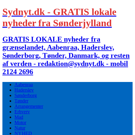
Sydnyt.dk - GRATIS lokale
nyheder fra Sønderjylland
GRATIS LOKALE nyheder fra
grænselandet, Aabenraa, Haderslev,
Sønderborg, Tønder, Danmark, og resten
af verden - redaktion@sydnyt.dk - mobil
2124 2696
Aabenraa
Haderslev
Sønderborg
Tønder
Arrangementer
Erhverv
Mad
Motor
Natur
NYHED