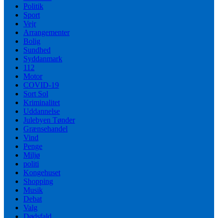
Politik
Sport
Vejr
Arrangementer
Bolig
Sundhed
Syddanmark
112
Motor
COVID-19
Sort Sol
Kriminalitet
Uddannelse
Julebyen Tønder
Grænsehandel
Vind
Penge
Miljø
politi
Kongehuset
Shopping
Musik
Debat
Valg
Dødsfald