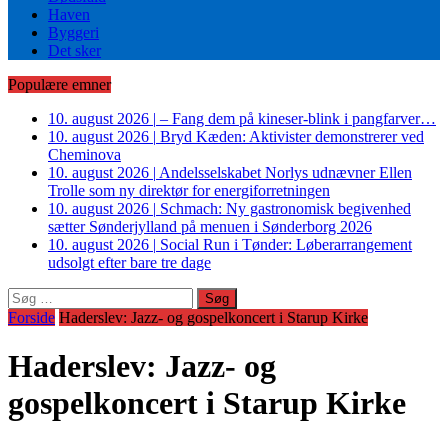
Haven
Byggeri
Det sker
Populære emner
10. august 2026
|
– Fang dem på kineser-blink i pangfarver…
10. august 2026
|
Bryd Kæden: Aktivister demonstrerer ved
Cheminova
10. august 2026
|
Andelsselskabet Norlys udnævner Ellen
Trolle som ny direktør for energiforretningen
10. august 2026
|
Schmach: Ny gastronomisk begivenhed
sætter Sønderjylland på menuen i Sønderborg 2026
10. august 2026
|
Social Run i Tønder: Løberarrangement
udsolgt efter bare tre dage
Søg
efter:
Forside
Haderslev: Jazz- og gospelkoncert i Starup Kirke
Haderslev: Jazz- og
gospelkoncert i Starup Kirke