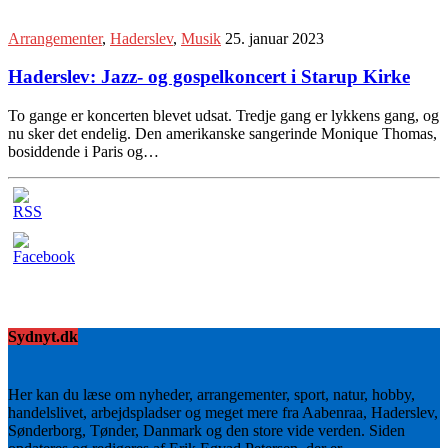
Arrangementer
,
Haderslev
,
Musik
25. januar 2023
Haderslev: Jazz- og gospelkoncert i Starup Kirke
To gange er koncerten blevet udsat. Tredje gang er lykkens gang, og
nu sker det endelig. Den amerikanske sangerinde Monique Thomas,
bosiddende i Paris og…
Sydnyt.dk
Her kan du læse om nyheder, arrangementer, sport, natur, hobby,
handelslivet, arbejdspladser og meget mere fra Aabenraa, Haderslev,
Sønderborg, Tønder, Danmark og den store vide verden. Siden