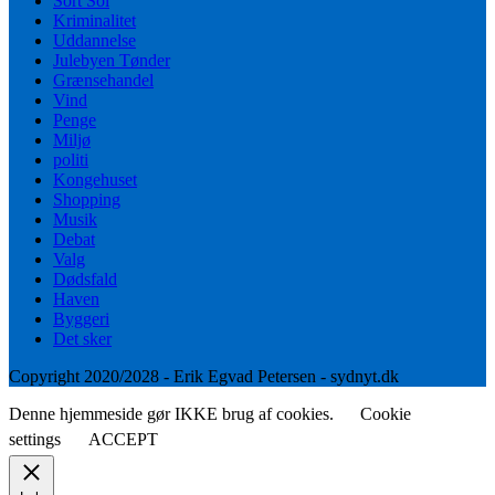
Sort Sol
Kriminalitet
Uddannelse
Julebyen Tønder
Grænsehandel
Vind
Penge
Miljø
politi
Kongehuset
Shopping
Musik
Debat
Valg
Dødsfald
Haven
Byggeri
Det sker
Copyright 2020/2028 - Erik Egvad Petersen - sydnyt.dk
Denne hjemmeside gør IKKE brug af cookies.
Cookie
settings
ACCEPT