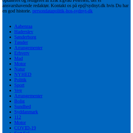
opdateres og redigeres af Erik Egvad Petersen, der er
ansvarshavende redaktør. Kontakt os på ep@sydnyt.dk hvis Du har
en god historie.
persondatapolitik-hos-sydnyt-dk
Aabenraa
Haderslev
Sønderborg
Tønder
Arrangementer
Erhverv
Mad
Motor
Natur
NYHED
Politik
Sport
Vejr
Arrangementer
Bolig
Sundhed
Syddanmark
112
Motor
COVID-19