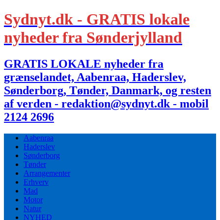
Sydnyt.dk - GRATIS lokale
nyheder fra Sønderjylland
GRATIS LOKALE nyheder fra
grænselandet, Aabenraa, Haderslev,
Sønderborg, Tønder, Danmark, og resten
af verden - redaktion@sydnyt.dk - mobil
2124 2696
Aabenraa
Haderslev
Sønderborg
Tønder
Arrangementer
Erhverv
Mad
Motor
Natur
NYHED