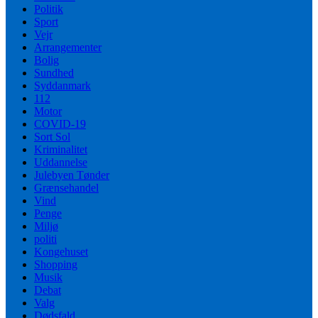
Politik
Sport
Vejr
Arrangementer
Bolig
Sundhed
Syddanmark
112
Motor
COVID-19
Sort Sol
Kriminalitet
Uddannelse
Julebyen Tønder
Grænsehandel
Vind
Penge
Miljø
politi
Kongehuset
Shopping
Musik
Debat
Valg
Dødsfald