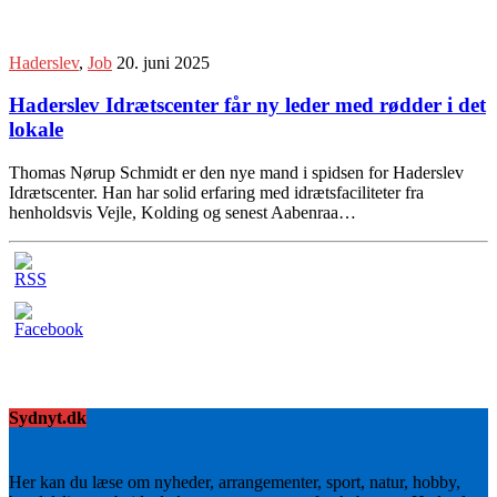
Haderslev
,
Job
20. juni 2025
Haderslev Idrætscenter får ny leder med rødder i det
lokale
Thomas Nørup Schmidt er den nye mand i spidsen for Haderslev
Idrætscenter. Han har solid erfaring med idrætsfaciliteter fra
henholdsvis Vejle, Kolding og senest Aabenraa…
Sydnyt.dk
Her kan du læse om nyheder, arrangementer, sport, natur, hobby,