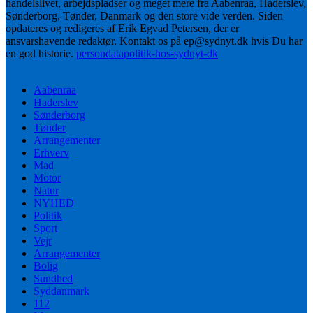
handelslivet, arbejdspladser og meget mere fra Aabenraa, Haderslev,
Sønderborg, Tønder, Danmark og den store vide verden. Siden
opdateres og redigeres af Erik Egvad Petersen, der er
ansvarshavende redaktør. Kontakt os på ep@sydnyt.dk hvis Du har
en god historie.
persondatapolitik-hos-sydnyt-dk
Aabenraa
Haderslev
Sønderborg
Tønder
Arrangementer
Erhverv
Mad
Motor
Natur
NYHED
Politik
Sport
Vejr
Arrangementer
Bolig
Sundhed
Syddanmark
112