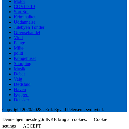
Motor
COVID-19
Sort Sol
Kriminalitet
Uddannelse
Julebyen Tønder
Grænsehandel
Vind
Penge
Miljø
politi
Kongehuset
Shopping
Musik
Debat
Valg
Dødsfald
Haven
Byggeri
Det sker
Copyright 2020/2028 - Erik Egvad Petersen - sydnyt.dk
Denne hjemmeside gør IKKE brug af cookies.
Cookie
settings
ACCEPT