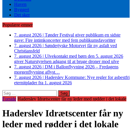
Haven
Byggeri
Det sker
Populære emner
7. august 2026
|
Tønder Festival giver publikum en sidste
gave: Fire intimkoncerter med fem publikumsfavoritter
7. august 2026
|
Sønderjyske Motorvej får ny asfalt ved
Christiansfeld
7. august 2026
|
Ulvekontakt med børn den 5. august 2026
giver Naturstyrelsen adgang til at bruge droner mod ulve
7. august 2026
|
DM i Ballonflyvning 2026 – Fredagens
morgenflyvning aflyst…
7. august 2026
|
Haderslev Kommune: Nye regler for asbestfri
eternitplader fra 1. august 2026
Søg
efter:
Forside
Haderslev Idrætscenter får ny leder med rødder i det lokale
Haderslev Idrætscenter får ny
leder med rødder i det lokale