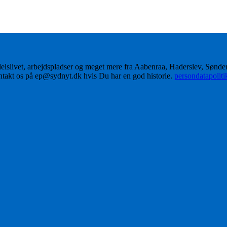
delslivet, arbejdspladser og meget mere fra Aabenraa, Haderslev, Sønd
ontakt os på ep@sydnyt.dk hvis Du har en god historie.
persondatapolit