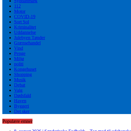
Syddanmark
112
Motor
COVID-19
Sort Sol
Kriminalitet
Uddannelse
Julebyen Tønder
Grænsehandel
Vind
Penge
Miljø
politi
Kongehuset
Shopping
Musik
Debat
Valg
Dødsfald
Haven
Byggeri
Det sker
Populære emner