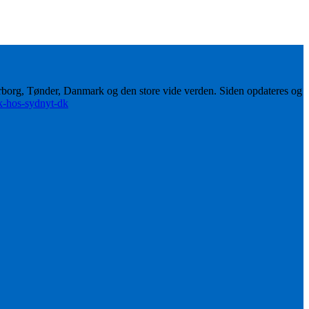
erborg, Tønder, Danmark og den store vide verden. Siden opdateres og
ik-hos-sydnyt-dk