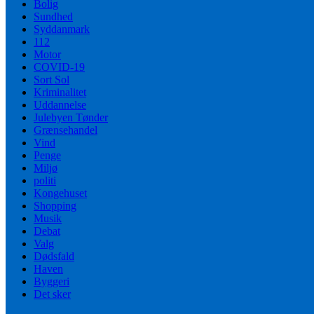
Bolig
Sundhed
Syddanmark
112
Motor
COVID-19
Sort Sol
Kriminalitet
Uddannelse
Julebyen Tønder
Grænsehandel
Vind
Penge
Miljø
politi
Kongehuset
Shopping
Musik
Debat
Valg
Dødsfald
Haven
Byggeri
Det sker