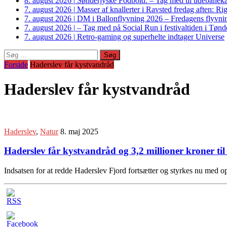
8. august 2026
|
Sønderjyske Fodbold: – Tag med til udebanek
7. august 2026
|
Masser af knallerter i Ravsted fredag aften: 
7. august 2026
|
DM i Ballonflyvning 2026 – Fredagens flyvnin
7. august 2026
|
– Tag med på Social Run i festivaltiden i Tø
7. august 2026
|
Retro-gaming og superhelte indtager Universe
Søg
efter:
Forside
Haderslev får kystvandråd
Haderslev får kystvandråd
Haderslev
,
Natur
8. maj 2025
Haderslev får kystvandråd og 3,2 millioner kroner ti
Indsatsen for at redde Haderslev Fjord fortsætter og styrkes nu med op