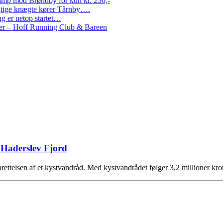
amp mod Brøndby for kun kr. 250,-
Rigtige knægte kører Tårnby….
g er netop startet…
nder – Hoff Running Club & Bareen
l Haderslev Fjord
rettelsen af et kystvandråd. Med kystvandrådet følger 3,2 millioner kro