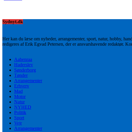
Sydnyt.dk
Her kan du læse om nyheder, arrangementer, sport, natur, hobby, han
redigeres af Erik Egvad Petersen, der er ansvarshavende redaktør. K
Aabenraa
Haderslev
Sønderborg
Tønder
Arrangementer
Erhverv
Mad
Motor
Natur
NYHED
Politik
Sport
Vejr
Arrangementer