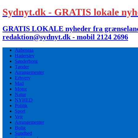
Sydnyt.dk - GRATIS lokale nyh
GRATIS LOKALE nyheder fra grænselandet,
redaktion@sydnyt.dk - mobil 2124 2696
Aabenraa
Haderslev
Sønderborg
Tønder
Arrangementer
Erhverv
Mad
Motor
Natur
NYHED
Politik
Sport
Vejr
Arrangementer
Bolig
Sundhed