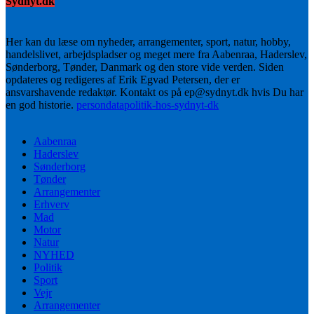
Sydnyt.dk
Her kan du læse om nyheder, arrangementer, sport, natur, hobby,
handelslivet, arbejdspladser og meget mere fra Aabenraa, Haderslev,
Sønderborg, Tønder, Danmark og den store vide verden. Siden
opdateres og redigeres af Erik Egvad Petersen, der er
ansvarshavende redaktør. Kontakt os på ep@sydnyt.dk hvis Du har
en god historie.
persondatapolitik-hos-sydnyt-dk
Aabenraa
Haderslev
Sønderborg
Tønder
Arrangementer
Erhverv
Mad
Motor
Natur
NYHED
Politik
Sport
Vejr
Arrangementer