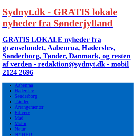
Sydnyt.dk - GRATIS lokale
nyheder fra Sønderjylland
GRATIS LOKALE nyheder fra
grænselandet, Aabenraa, Haderslev,
Sønderborg, Tønder, Danmark, og resten
af verden - redaktion@sydnyt.dk - mobil
2124 2696
Aabenraa
Haderslev
Sønderborg
Tønder
Arrangementer
Erhverv
Mad
Motor
Natur
NYHED