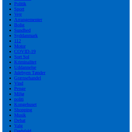
Politik
Sport
Vejr
Arrangementer
Bolig
Sundhed
Syddanmark
112
Motor
COVID-19
Sort Sol
Kriminalitet
Uddannelse
Julebyen Tønder
Grænsehandel
Vind
Penge
Miljø
politi
Kongehuset
Shopping
Musik
Debat
Valg
Dødsfald