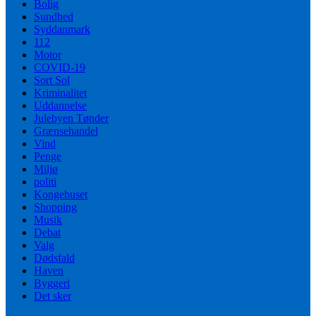
Bolig
Sundhed
Syddanmark
112
Motor
COVID-19
Sort Sol
Kriminalitet
Uddannelse
Julebyen Tønder
Grænsehandel
Vind
Penge
Miljø
politi
Kongehuset
Shopping
Musik
Debat
Valg
Dødsfald
Haven
Byggeri
Det sker