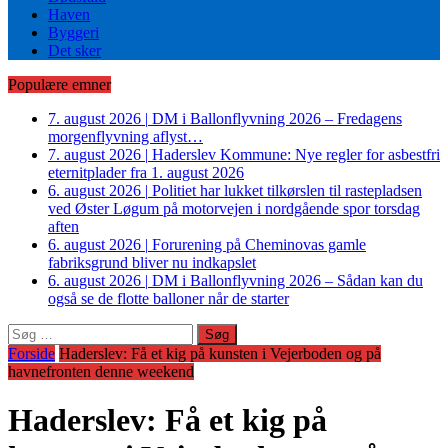
Haven
Byggeri
Det sker
Populære emner
7. august 2026
|
DM i Ballonflyvning 2026 – Fredagens
morgenflyvning aflyst…
7. august 2026
|
Haderslev Kommune: Nye regler for asbestfri
eternitplader fra 1. august 2026
6. august 2026
|
Politiet har lukket tilkørslen til rastepladsen
ved Øster Løgum på motorvejen i nordgående spor torsdag
aften
6. august 2026
|
Forurening på Cheminovas gamle
fabriksgrund bliver nu indkapslet
6. august 2026
|
DM i Ballonflyvning 2026 – Sådan kan du
også se de flotte balloner når de starter
Søg
efter:
Forside
Haderslev: Få et kig på kunsten i Vejerboden og på
havnefronten denne weekend
Haderslev: Få et kig på