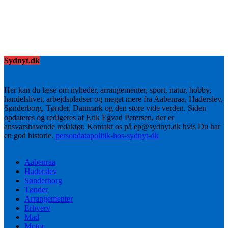
Sydnyt.dk
Her kan du læse om nyheder, arrangementer, sport, natur, hobby,
handelslivet, arbejdspladser og meget mere fra Aabenraa, Haderslev,
Sønderborg, Tønder, Danmark og den store vide verden. Siden
opdateres og redigeres af Erik Egvad Petersen, der er
ansvarshavende redaktør. Kontakt os på ep@sydnyt.dk hvis Du har
en god historie.
persondatapolitik-hos-sydnyt-dk
Aabenraa
Haderslev
Sønderborg
Tønder
Arrangementer
Erhverv
Mad
Motor