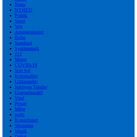
Natur
NYHED
Politik
Sport
Vejr
Arrangementer
Bolig
Sundhed
Syddanmark
112
Motor
COVID-19
Sort Sol
Kriminalitet
Uddannelse
Julebyen Tønder
Grænsehandel
Vind
Penge
Miljø
politi
Kongehuset
Shopping
Musik
Debat