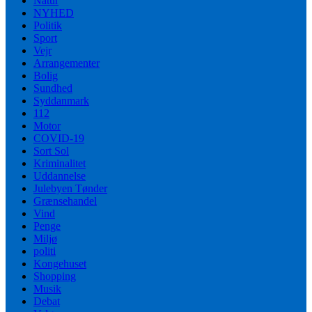
Natur
NYHED
Politik
Sport
Vejr
Arrangementer
Bolig
Sundhed
Syddanmark
112
Motor
COVID-19
Sort Sol
Kriminalitet
Uddannelse
Julebyen Tønder
Grænsehandel
Vind
Penge
Miljø
politi
Kongehuset
Shopping
Musik
Debat