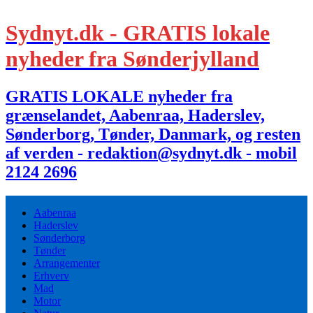
Sydnyt.dk - GRATIS lokale
nyheder fra Sønderjylland
GRATIS LOKALE nyheder fra
grænselandet, Aabenraa, Haderslev,
Sønderborg, Tønder, Danmark, og resten
af verden - redaktion@sydnyt.dk - mobil
2124 2696
Aabenraa
Haderslev
Sønderborg
Tønder
Arrangementer
Erhverv
Mad
Motor