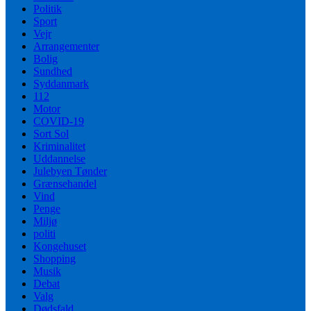
Politik
Sport
Vejr
Arrangementer
Bolig
Sundhed
Syddanmark
112
Motor
COVID-19
Sort Sol
Kriminalitet
Uddannelse
Julebyen Tønder
Grænsehandel
Vind
Penge
Miljø
politi
Kongehuset
Shopping
Musik
Debat
Valg
Dødsfald