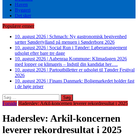
Haven
Byggeri
Det sker
Populære emner
10. august 2026
|
Schmach: Ny gastronomisk begivenhed
sætter Sønderjylland på menuen i Sønderborg 2026
10. august 2026
|
Social Run i Tønder: Løberarrangement
udsolgt efter bare tre dage
10. august 2026
|
Aabenraa Kommune: Klimadagen 2026
med lopper og klimapris – Indstil din kandidat her….
10. august 2026
|
Partoutbilletter er udsolgt til Tønder Festival
2026
10. august 2026
|
Finans Danmark: Boligmarkedet holder fast
i de høje priser
Søg
efter:
Forside
Haderslev: Arkil-koncernen leverer rekordresultat i 2025
Haderslev: Arkil-koncernen
leverer rekordresultat i 2025