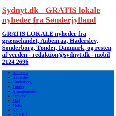
Sydnyt.dk - GRATIS lokale
nyheder fra Sønderjylland
GRATIS LOKALE nyheder fra
grænselandet, Aabenraa, Haderslev,
Sønderborg, Tønder, Danmark, og resten
af verden - redaktion@sydnyt.dk - mobil
2124 2696
Aabenraa
Haderslev
Sønderborg
Tønder
Arrangementer
Erhverv
Mad
Motor
Natur
NYHED