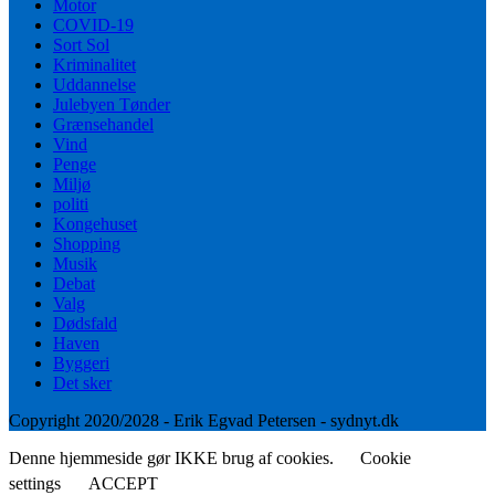
Motor
COVID-19
Sort Sol
Kriminalitet
Uddannelse
Julebyen Tønder
Grænsehandel
Vind
Penge
Miljø
politi
Kongehuset
Shopping
Musik
Debat
Valg
Dødsfald
Haven
Byggeri
Det sker
Copyright 2020/2028 - Erik Egvad Petersen - sydnyt.dk
Denne hjemmeside gør IKKE brug af cookies.
Cookie
settings
ACCEPT