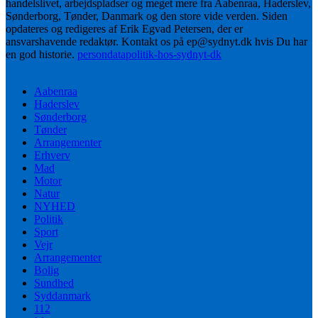
handelslivet, arbejdspladser og meget mere fra Aabenraa, Haderslev,
Sønderborg, Tønder, Danmark og den store vide verden. Siden
opdateres og redigeres af Erik Egvad Petersen, der er
ansvarshavende redaktør. Kontakt os på ep@sydnyt.dk hvis Du har
en god historie.
persondatapolitik-hos-sydnyt-dk
Aabenraa
Haderslev
Sønderborg
Tønder
Arrangementer
Erhverv
Mad
Motor
Natur
NYHED
Politik
Sport
Vejr
Arrangementer
Bolig
Sundhed
Syddanmark
112