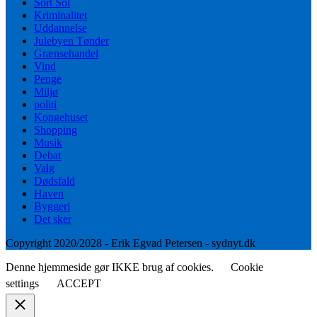
Sort Sol
Kriminalitet
Uddannelse
Julebyen Tønder
Grænsehandel
Vind
Penge
Miljø
politi
Kongehuset
Shopping
Musik
Debat
Valg
Dødsfald
Haven
Byggeri
Det sker
Copyright 2020/2028 - Erik Egvad Petersen - sydnyt.dk
Denne hjemmeside gør IKKE brug af cookies.
Cookie
settings
ACCEPT