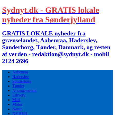
Sydnyt.dk - GRATIS lokale
nyheder fra Sønderjylland
GRATIS LOKALE nyheder fra
grænselandet, Aabenraa, Haderslev,
Sønderborg, Tønder, Danmark, og resten
af verden - redaktion@sydnyt.dk - mobil
2124 2696
Aabenraa
Haderslev
Sønderborg
Tønder
Arrangementer
Erhverv
Mad
Motor
Natur
NYHED