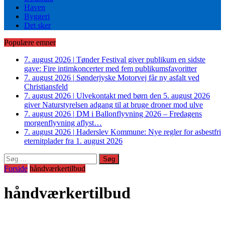
Haven
Byggeri
Det sker
Populære emner
7. august 2026
|
Tønder Festival giver publikum en sidste
gave: Fire intimkoncerter med fem publikumsfavoritter
7. august 2026
|
Sønderjyske Motorvej får ny asfalt ved
Christiansfeld
7. august 2026
|
Ulvekontakt med børn den 5. august 2026
giver Naturstyrelsen adgang til at bruge droner mod ulve
7. august 2026
|
DM i Ballonflyvning 2026 – Fredagens
morgenflyvning aflyst…
7. august 2026
|
Haderslev Kommune: Nye regler for asbestfri
eternitplader fra 1. august 2026
Søg
efter:
Forside
håndværkertilbud
håndværkertilbud