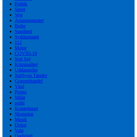
Politik
Sport
Vejr
Arrangementer
Bolig
Sundhed
Syddanmark
112
Motor
COVID-19
Sort Sol
Kriminalitet
Uddannelse
Julebyen Tønder
Grænsehandel
Vind
Penge
Miljø
politi
Kongehuset
Shopping
Musik
Debat
Valg
Dødsfald