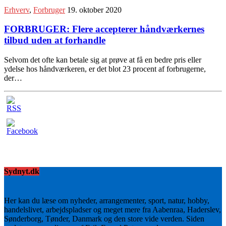
Erhverv
,
Forbruger
19. oktober 2020
FORBRUGER: Flere accepterer håndværkernes
tilbud uden at forhandle
Selvom det ofte kan betale sig at prøve at få en bedre pris eller
ydelse hos håndværkeren, er det blot 23 procent af forbrugerne,
der…
Sydnyt.dk
Her kan du læse om nyheder, arrangementer, sport, natur, hobby,
handelslivet, arbejdspladser og meget mere fra Aabenraa, Haderslev,
Sønderborg, Tønder, Danmark og den store vide verden. Siden