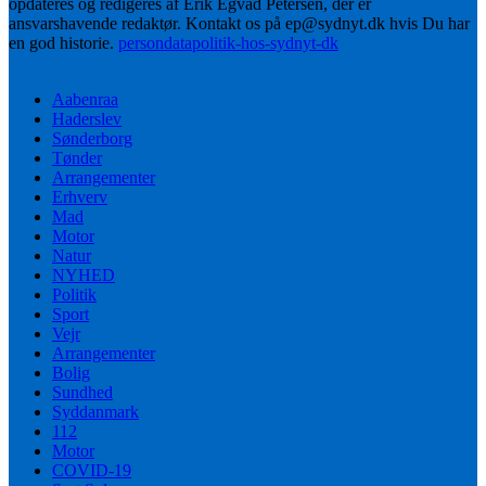
opdateres og redigeres af Erik Egvad Petersen, der er
ansvarshavende redaktør. Kontakt os på ep@sydnyt.dk hvis Du har
en god historie.
persondatapolitik-hos-sydnyt-dk
Aabenraa
Haderslev
Sønderborg
Tønder
Arrangementer
Erhverv
Mad
Motor
Natur
NYHED
Politik
Sport
Vejr
Arrangementer
Bolig
Sundhed
Syddanmark
112
Motor
COVID-19