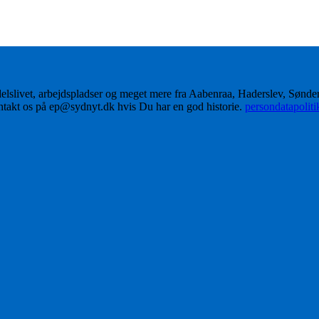
delslivet, arbejdspladser og meget mere fra Aabenraa, Haderslev, Sønd
ontakt os på ep@sydnyt.dk hvis Du har en god historie.
persondatapolit