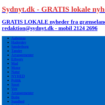
Sydnyt.dk - GRATIS lokale nyh
GRATIS LOKALE nyheder fra grænselandet,
redaktion@sydnyt.dk - mobil 2124 2696
Aabenraa
Haderslev
Sønderborg
Tønder
Arrangementer
Erhverv
Mad
Motor
Natur
NYHED
Politik
Sport
Vejr
Arrangementer
Bolig
Sundhed