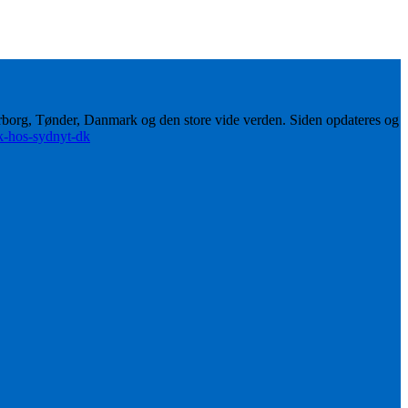
erborg, Tønder, Danmark og den store vide verden. Siden opdateres og
ik-hos-sydnyt-dk