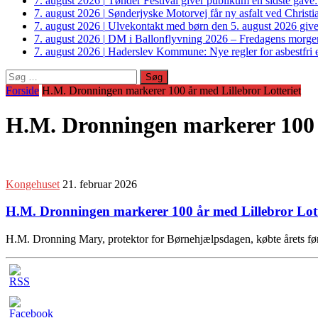
7. august 2026
|
Tønder Festival giver publikum en sidste gave
7. august 2026
|
Sønderjyske Motorvej får ny asfalt ved Christi
7. august 2026
|
Ulvekontakt med børn den 5. august 2026 giver
7. august 2026
|
DM i Ballonflyvning 2026 – Fredagens morge
7. august 2026
|
Haderslev Kommune: Nye regler for asbestfri et
Søg
efter:
Forside
H.M. Dronningen markerer 100 år med Lillebror Lotteriet
H.M. Dronningen markerer 100 å
Kongehuset
21. februar 2026
H.M. Dronningen markerer 100 år med Lillebror Lott
H.M. Dronning Mary, protektor for Børnehjælpsdagen, købte årets førs