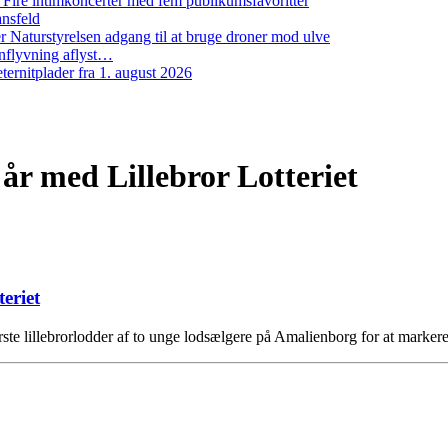
: Fire intimkoncerter med fem publikumsfavoritter
ansfeld
 Naturstyrelsen adgang til at bruge droner mod ulve
nflyvning aflyst…
ernitplader fra 1. august 2026
r med Lillebror Lotteriet
eriet
te lillebrorlodder af to unge lodsælgere på Amalienborg for at markere