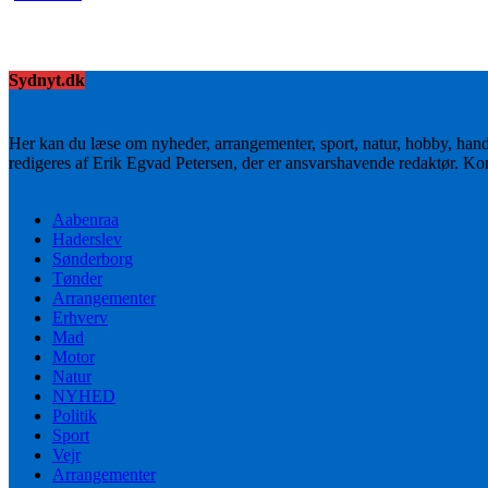
Sydnyt.dk
Her kan du læse om nyheder, arrangementer, sport, natur, hobby, han
redigeres af Erik Egvad Petersen, der er ansvarshavende redaktør. K
Aabenraa
Haderslev
Sønderborg
Tønder
Arrangementer
Erhverv
Mad
Motor
Natur
NYHED
Politik
Sport
Vejr
Arrangementer