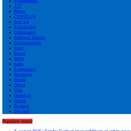
Syddanmark
112
Motor
COVID-19
Sort Sol
Kriminalitet
Uddannelse
Julebyen Tønder
Grænsehandel
Vind
Penge
Miljø
politi
Kongehuset
Shopping
Musik
Debat
Valg
Dødsfald
Haven
Byggeri
Det sker
Populære emner