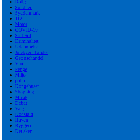
Bolig
Sundhed
Syddanmark
112
Motor
COVID-19
Sort Sol
Kriminalitet
Uddannelse
Julebyen Tønder
Grænsehandel
Vind
Penge
Miljø
politi
Kongehuset
Shopping
Musik
Debat
Valg
Dødsfald
Haven
Byggeri
Det sker