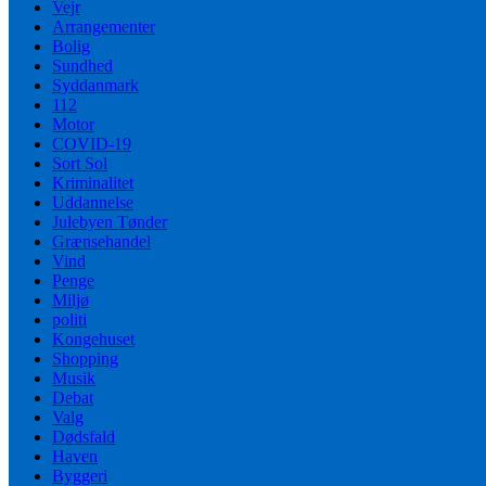
Vejr
Arrangementer
Bolig
Sundhed
Syddanmark
112
Motor
COVID-19
Sort Sol
Kriminalitet
Uddannelse
Julebyen Tønder
Grænsehandel
Vind
Penge
Miljø
politi
Kongehuset
Shopping
Musik
Debat
Valg
Dødsfald
Haven
Byggeri