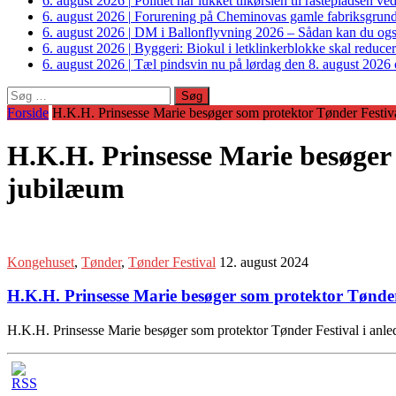
6. august 2026
|
Politiet har lukket tilkørslen til rastepladsen
6. august 2026
|
Forurening på Cheminovas gamle fabriksgrund 
6. august 2026
|
DM i Ballonflyvning 2026 – Sådan kan du også s
6. august 2026
|
Byggeri: Biokul i letklinkerblokke skal reduce
6. august 2026
|
Tæl pindsvin nu på lørdag den 8. august 2026 o
Søg
efter:
Forside
H.K.H. Prinsesse Marie besøger som protektor Tønder Festival
H.K.H. Prinsesse Marie besøger 
jubilæum
Kongehuset
,
Tønder
,
Tønder Festival
12. august 2024
H.K.H. Prinsesse Marie besøger som protektor Tønder 
H.K.H. Prinsesse Marie besøger som protektor Tønder Festival i anle