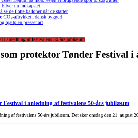
 ved Øster Løgum på motorvejen i nordgående spor torsdag aften
bliver nu indkapslet
e de flotte balloner når de starter
re CO₂-aftrykket i dansk byggeri
g hjælp en presset art
 i anledning af festivalens 50-års jubilæum
som protektor Tønder Festival i a
Festival i anledning af festivalens 50-års jubilæum
dning af festivalens 50-års jubilæum. Det sker onsdag den 21. august 