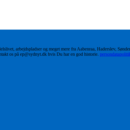
delslivet, arbejdspladser og meget mere fra Aabenraa, Haderslev, Sønd
ontakt os på ep@sydnyt.dk hvis Du har en god historie.
persondatapolit