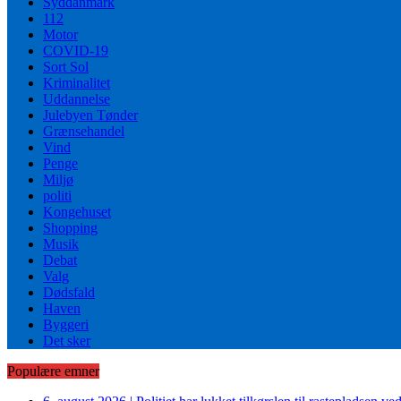
Syddanmark
112
Motor
COVID-19
Sort Sol
Kriminalitet
Uddannelse
Julebyen Tønder
Grænsehandel
Vind
Penge
Miljø
politi
Kongehuset
Shopping
Musik
Debat
Valg
Dødsfald
Haven
Byggeri
Det sker
Populære emner