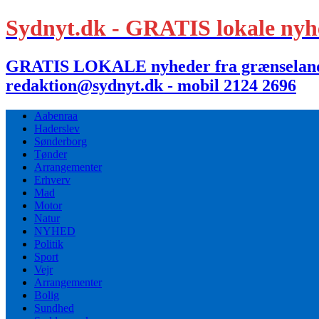
Sydnyt.dk - GRATIS lokale nyh
GRATIS LOKALE nyheder fra grænselandet,
redaktion@sydnyt.dk - mobil 2124 2696
Aabenraa
Haderslev
Sønderborg
Tønder
Arrangementer
Erhverv
Mad
Motor
Natur
NYHED
Politik
Sport
Vejr
Arrangementer
Bolig
Sundhed