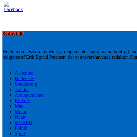
Sydnyt.dk
Her kan du læse om nyheder, arrangementer, sport, natur, hobby, han
redigeres af Erik Egvad Petersen, der er ansvarshavende redaktør. K
Aabenraa
Haderslev
Sønderborg
Tønder
Arrangementer
Erhverv
Mad
Motor
Natur
NYHED
Politik
Sport