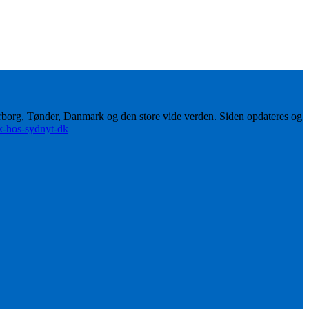
erborg, Tønder, Danmark og den store vide verden. Siden opdateres og
ik-hos-sydnyt-dk