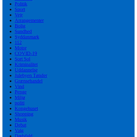
Politik
Sport
Vejr
Arrangementer
Bolig
Sundhed
Syddanmark
112
Motor
COVID-19
Sort Sol
Kriminalitet
Uddannelse
Julebyen Tønder
Grænsehandel
Vind
Penge
Miljø
politi
Kongehuset
Shopping
Musik
Debat
Valg
Dødsfald