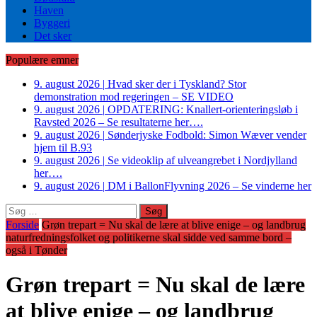
Haven
Byggeri
Det sker
Populære emner
9. august 2026
|
Hvad sker der i Tyskland? Stor
demonstration mod regeringen – SE VIDEO
9. august 2026
|
OPDATERING: Knallert-orienteringsløb i
Ravsted 2026 – Se resultaterne her….
9. august 2026
|
Sønderjyske Fodbold: Simon Wæver vender
hjem til B.93
9. august 2026
|
Se videoklip af ulveangrebet i Nordjylland
her….
9. august 2026
|
DM i BallonFlyvning 2026 – Se vinderne her
Søg
efter:
Forside
Grøn trepart = Nu skal de lære at blive enige – og landbrug
naturfredningsfolket og politikerne skal sidde ved samme bord –
også i Tønder
Grøn trepart = Nu skal de lære
at blive enige – og landbrug