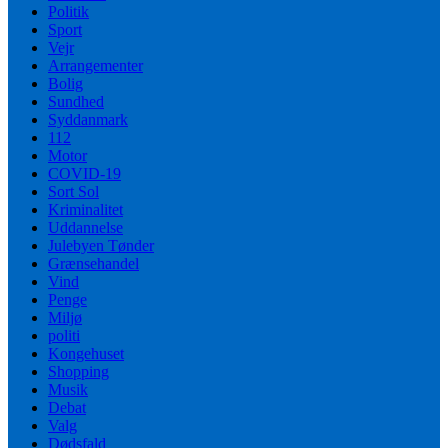
Politik
Sport
Vejr
Arrangementer
Bolig
Sundhed
Syddanmark
112
Motor
COVID-19
Sort Sol
Kriminalitet
Uddannelse
Julebyen Tønder
Grænsehandel
Vind
Penge
Miljø
politi
Kongehuset
Shopping
Musik
Debat
Valg
Dødsfald