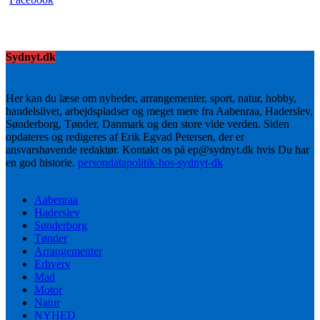
Sydnyt.dk
Her kan du læse om nyheder, arrangementer, sport, natur, hobby,
handelslivet, arbejdspladser og meget mere fra Aabenraa, Haderslev,
Sønderborg, Tønder, Danmark og den store vide verden. Siden
opdateres og redigeres af Erik Egvad Petersen, der er
ansvarshavende redaktør. Kontakt os på ep@sydnyt.dk hvis Du har
en god historie.
persondatapolitik-hos-sydnyt-dk
Aabenraa
Haderslev
Sønderborg
Tønder
Arrangementer
Erhverv
Mad
Motor
Natur
NYHED