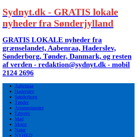
Sydnyt.dk - GRATIS lokale
nyheder fra Sønderjylland
GRATIS LOKALE nyheder fra
grænselandet, Aabenraa, Haderslev,
Sønderborg, Tønder, Danmark, og resten
af verden - redaktion@sydnyt.dk - mobil
2124 2696
Aabenraa
Haderslev
Sønderborg
Tønder
Arrangementer
Erhverv
Mad
Motor
Natur
NYHED