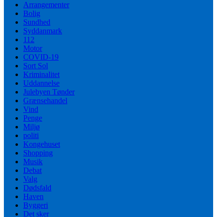
Arrangementer
Bolig
Sundhed
Syddanmark
112
Motor
COVID-19
Sort Sol
Kriminalitet
Uddannelse
Julebyen Tønder
Grænsehandel
Vind
Penge
Miljø
politi
Kongehuset
Shopping
Musik
Debat
Valg
Dødsfald
Haven
Byggeri
Det sker