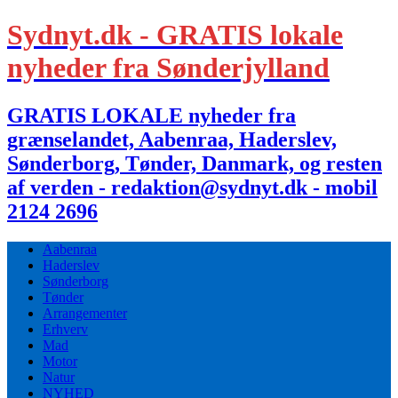
Sydnyt.dk - GRATIS lokale
nyheder fra Sønderjylland
GRATIS LOKALE nyheder fra
grænselandet, Aabenraa, Haderslev,
Sønderborg, Tønder, Danmark, og resten
af verden - redaktion@sydnyt.dk - mobil
2124 2696
Aabenraa
Haderslev
Sønderborg
Tønder
Arrangementer
Erhverv
Mad
Motor
Natur
NYHED