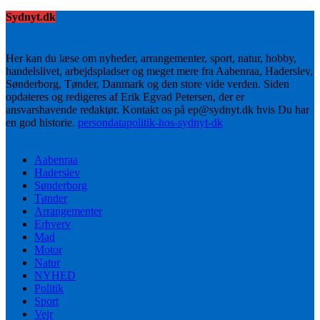
Sydnyt.dk
Her kan du læse om nyheder, arrangementer, sport, natur, hobby,
handelslivet, arbejdspladser og meget mere fra Aabenraa, Haderslev,
Sønderborg, Tønder, Danmark og den store vide verden. Siden
opdateres og redigeres af Erik Egvad Petersen, der er
ansvarshavende redaktør. Kontakt os på ep@sydnyt.dk hvis Du har
en god historie.
persondatapolitik-hos-sydnyt-dk
Aabenraa
Haderslev
Sønderborg
Tønder
Arrangementer
Erhverv
Mad
Motor
Natur
NYHED
Politik
Sport
Vejr