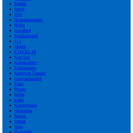
Politik
Sport
Vejr
Arrangementer
Bolig
Sundhed
Syddanmark
112
Motor
COVID-19
Sort Sol
Kriminalitet
Uddannelse
Julebyen Tønder
Grænsehandel
Vind
Penge
Miljø
politi
Kongehuset
Shopping
Musik
Debat
Valg
Dødsfald