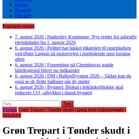
Haven
Byggeri
Det sker
Populære emner
7. august 2026
|
Haderslev Kommune: Nye regler for asbestfri
eternitplader fra 1. august 2026
6. august 2026
|
Politiet har lukket tilkørslen til rastepladsen
ved Øster Løgum på motorvejen i nordgående spor torsdag
aften
6. august 2026
|
Forurening på Cheminovas gamle
fabriksgrund bliver nu indkapslet
6. august 2026
|
DM i Ballonflyvning 2026 – Sådan kan du
også se de flotte balloner når de starter
6. august 2026
|
Byggeri: Biokul i letklinkerblokke skal
reducere CO₂-aftrykket i dansk byggeri
Søg
efter:
Forside
Grøn Trepart i Tønder skudt i gang med lodsejermøde i
Skærbæk
Grøn Trepart i Tønder skudt i