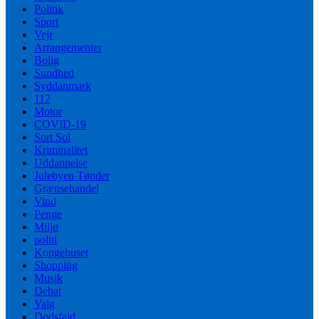
Politik
Sport
Vejr
Arrangementer
Bolig
Sundhed
Syddanmark
112
Motor
COVID-19
Sort Sol
Kriminalitet
Uddannelse
Julebyen Tønder
Grænsehandel
Vind
Penge
Miljø
politi
Kongehuset
Shopping
Musik
Debat
Valg
Dødsfald