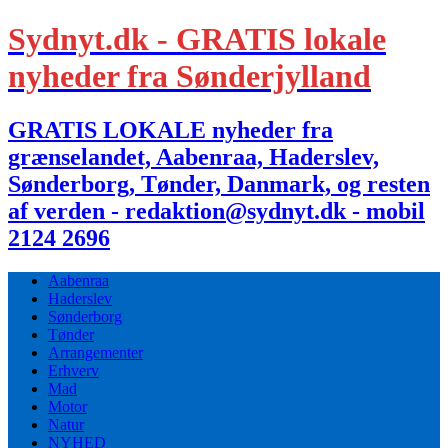
Sydnyt.dk - GRATIS lokale
nyheder fra Sønderjylland
GRATIS LOKALE nyheder fra
grænselandet, Aabenraa, Haderslev,
Sønderborg, Tønder, Danmark, og resten
af verden - redaktion@sydnyt.dk - mobil
2124 2696
Aabenraa
Haderslev
Sønderborg
Tønder
Arrangementer
Erhverv
Mad
Motor
Natur
NYHED