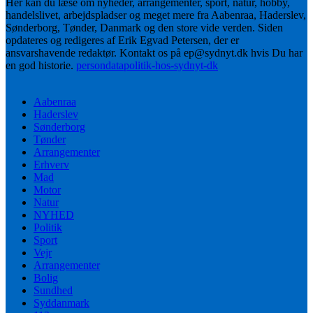
Her kan du læse om nyheder, arrangementer, sport, natur, hobby,
handelslivet, arbejdspladser og meget mere fra Aabenraa, Haderslev,
Sønderborg, Tønder, Danmark og den store vide verden. Siden
opdateres og redigeres af Erik Egvad Petersen, der er
ansvarshavende redaktør. Kontakt os på ep@sydnyt.dk hvis Du har
en god historie.
persondatapolitik-hos-sydnyt-dk
Aabenraa
Haderslev
Sønderborg
Tønder
Arrangementer
Erhverv
Mad
Motor
Natur
NYHED
Politik
Sport
Vejr
Arrangementer
Bolig
Sundhed
Syddanmark