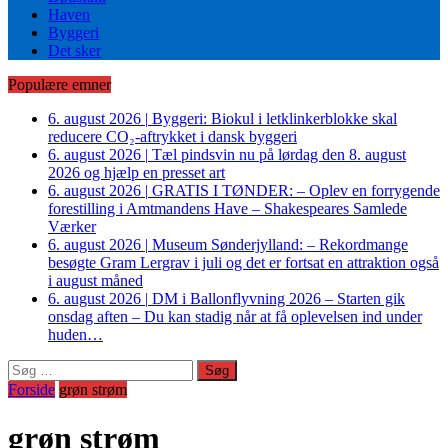
Haven
Byggeri
Det sker
Populære emner
6. august 2026
|
Byggeri: Biokul i letklinkerblokke skal
reducere CO₂-aftrykket i dansk byggeri
6. august 2026
|
Tæl pindsvin nu på lørdag den 8. august
2026 og hjælp en presset art
6. august 2026
|
GRATIS I TØNDER: – Oplev en forrygende
forestilling i Amtmandens Have – Shakespeares Samlede
Værker
6. august 2026
|
Museum Sønderjylland: – Rekordmange
besøgte Gram Lergrav i juli og det er fortsat en attraktion også
i august måned
6. august 2026
|
DM i Ballonflyvning 2026 – Starten gik
onsdag aften – Du kan stadig når at få oplevelsen ind under
huden…
Søg
efter:
Forside
grøn strøm
grøn strøm