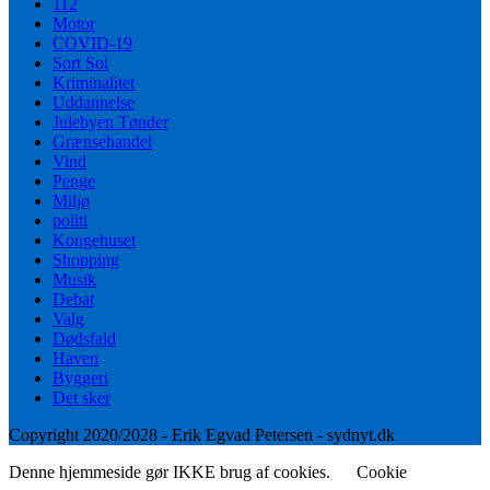
112
Motor
COVID-19
Sort Sol
Kriminalitet
Uddannelse
Julebyen Tønder
Grænsehandel
Vind
Penge
Miljø
politi
Kongehuset
Shopping
Musik
Debat
Valg
Dødsfald
Haven
Byggeri
Det sker
Copyright 2020/2028 - Erik Egvad Petersen - sydnyt.dk
Denne hjemmeside gør IKKE brug af cookies.
Cookie