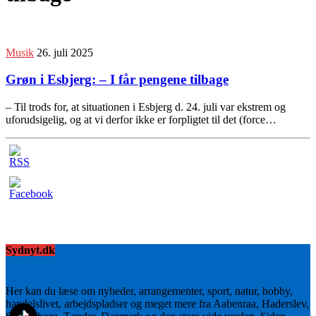
Musik
26. juli 2025
Grøn i Esbjerg: – I får pengene tilbage
– Til trods for, at situationen i Esbjerg d. 24. juli var ekstrem og
uforudsigelig, og at vi derfor ikke er forpligtet til det (force…
Sydnyt.dk
Her kan du læse om nyheder, arrangementer, sport, natur, hobby,
handelslivet, arbejdspladser og meget mere fra Aabenraa, Haderslev,