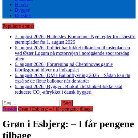
Haven
Byggeri
Det sker
Populære emner
7. august 2026
|
Haderslev Kommune: Nye regler for asbestfri
eternitplader fra 1. august 2026
6. august 2026
|
Politiet har lukket tilkørslen til rastepladsen
ved Øster Løgum på motorvejen i nordgående spor torsdag
aften
6. august 2026
|
Forurening på Cheminovas gamle
fabriksgrund bliver nu indkapslet
6. august 2026
|
DM i Ballonflyvning 2026 – Sådan kan du
også se de flotte balloner når de starter
6. august 2026
|
Byggeri: Biokul i letklinkerblokke skal
reducere CO₂-aftrykket i dansk byggeri
Søg
efter:
Forside
Grøn i Esbjerg: – I får pengene tilbage
Grøn i Esbjerg: – I får pengene
tilbage