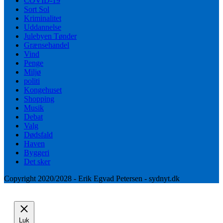
COVID-19
Sort Sol
Kriminalitet
Uddannelse
Julebyen Tønder
Grænsehandel
Vind
Penge
Miljø
politi
Kongehuset
Shopping
Musik
Debat
Valg
Dødsfald
Haven
Byggeri
Det sker
Copyright 2020/2028 - Erik Egvad Petersen - sydnyt.dk
Luk