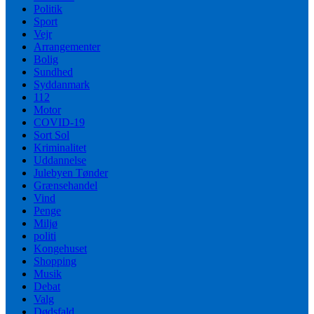
Politik
Sport
Vejr
Arrangementer
Bolig
Sundhed
Syddanmark
112
Motor
COVID-19
Sort Sol
Kriminalitet
Uddannelse
Julebyen Tønder
Grænsehandel
Vind
Penge
Miljø
politi
Kongehuset
Shopping
Musik
Debat
Valg
Dødsfald