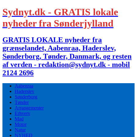
Sydnyt.dk - GRATIS lokale
nyheder fra Sønderjylland
GRATIS LOKALE nyheder fra
grænselandet, Aabenraa, Haderslev,
Sønderborg, Tønder, Danmark, og resten
af verden - redaktion@sydnyt.dk - mobil
2124 2696
Aabenraa
Haderslev
Sønderborg
Tønder
Arrangementer
Erhverv
Mad
Motor
Natur
NYHED