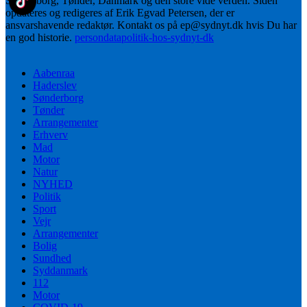
Sønderborg, Tønder, Danmark og den store vide verden. Siden
opdateres og redigeres af Erik Egvad Petersen, der er
ansvarshavende redaktør. Kontakt os på ep@sydnyt.dk hvis Du har
en god historie.
persondatapolitik-hos-sydnyt-dk
Aabenraa
Haderslev
Sønderborg
Tønder
Arrangementer
Erhverv
Mad
Motor
Natur
NYHED
Politik
Sport
Vejr
Arrangementer
Bolig
Sundhed
Syddanmark
112
Motor