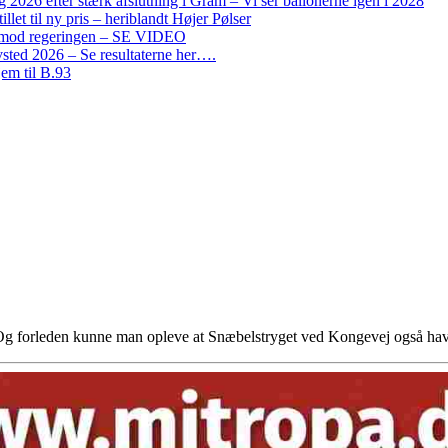
2026 efter stærk afslutning i Gram – Vi ser ballonerne igen i 2028
let til ny pris – heriblandt Højer Pølser
on mod regeringen – SE VIDEO
ted 2026 – Se resultaterne her….
em til B.93
 Og forleden kunne man opleve at Snæbelstryget ved Kongevej også h