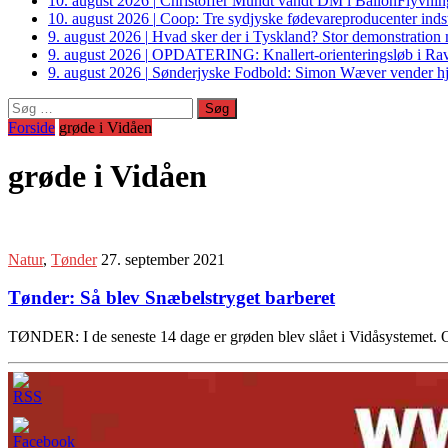
10. august 2026
|
Christoffer Mundt vandt DM i BallonFlyvning 
10. august 2026
|
Coop: Tre sydjyske fødevareproducenter indstil
9. august 2026
|
Hvad sker der i Tyskland? Stor demonstrati
9. august 2026
|
OPDATERING: Knallert-orienteringsløb i Ravs
9. august 2026
|
Sønderjyske Fodbold: Simon Wæver vender hj
Søg
efter:
Forside
grøde i Vidåen
grøde i Vidåen
Natur
,
Tønder
27. september 2021
Tønder: Så blev Snæbelstryget barberet
TØNDER: I de seneste 14 dage er grøden blev slået i Vidåsystemet.