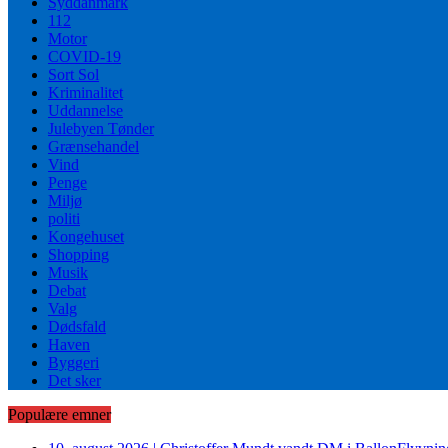
Syddanmark
112
Motor
COVID-19
Sort Sol
Kriminalitet
Uddannelse
Julebyen Tønder
Grænsehandel
Vind
Penge
Miljø
politi
Kongehuset
Shopping
Musik
Debat
Valg
Dødsfald
Haven
Byggeri
Det sker
Populære emner