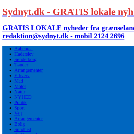
Sydnyt.dk - GRATIS lokale nyh
GRATIS LOKALE nyheder fra grænselandet,
redaktion@sydnyt.dk - mobil 2124 2696
Aabenraa
Haderslev
Sønderborg
Tønder
Arrangementer
Erhverv
Mad
Motor
Natur
NYHED
Politik
Sport
Vejr
Arrangementer
Bolig
Sundhed