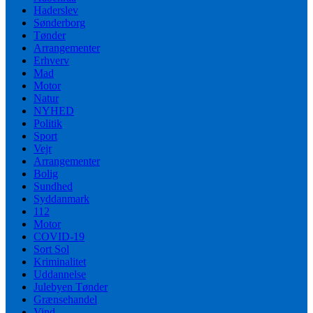
Haderslev
Sønderborg
Tønder
Arrangementer
Erhverv
Mad
Motor
Natur
NYHED
Politik
Sport
Vejr
Arrangementer
Bolig
Sundhed
Syddanmark
112
Motor
COVID-19
Sort Sol
Kriminalitet
Uddannelse
Julebyen Tønder
Grænsehandel
Vind