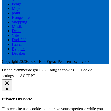
Penge
Miljø
politi
Kongehuset
Shopping
Musik
Debat
Valg
Dødsfald
Haven
Byggeri
Det sker
Copyright 2020/2028 - Erik Egvad Petersen - sydnyt.dk
Denne hjemmeside gør IKKE brug af cookies.
Cookie
settings
ACCEPT
Luk
Privacy Overview
This website uses cookies to improve your experience while you