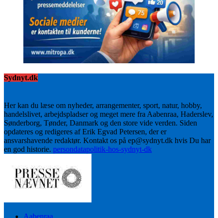
Sydnyt.dk
Her kan du læse om nyheder, arrangementer, sport, natur, hobby,
handelslivet, arbejdspladser og meget mere fra Aabenraa, Haderslev,
Sønderborg, Tønder, Danmark og den store vide verden. Siden
opdateres og redigeres af Erik Egvad Petersen, der er
ansvarshavende redaktør. Kontakt os på ep@sydnyt.dk hvis Du har
en god historie.
persondatapolitik-hos-sydnyt-dk
Aabenraa