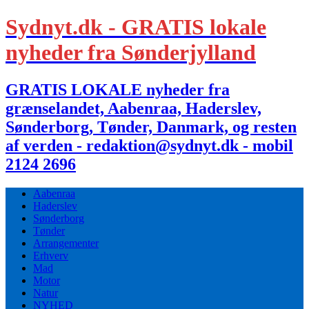
Sydnyt.dk - GRATIS lokale
nyheder fra Sønderjylland
GRATIS LOKALE nyheder fra
grænselandet, Aabenraa, Haderslev,
Sønderborg, Tønder, Danmark, og resten
af verden - redaktion@sydnyt.dk - mobil
2124 2696
Aabenraa
Haderslev
Sønderborg
Tønder
Arrangementer
Erhverv
Mad
Motor
Natur
NYHED