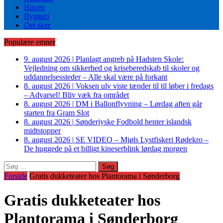
Haven
Byggeri
Det sker
Populære emner
9. august 2026
|
Planlagt angreb på Hadsten Skole:
Vejledning om sikkerhed og kriseberedskab til skoler og
uddannelsessteder – Alle skal være på forkant
8. august 2026
|
Voksen ulv viste tænder til til løber i fredags
– Advarsel! Bliv væk fra området
8. august 2026
|
DM i Ballonflyvning – Lørdag aften går
starten fra Gram Slot
8. august 2026
|
Sønderjyske Fodbold henter islandsk
midtstopper
8. august 2026
|
SE VIDEO – Mjøls Lystfiskeri Rødekro –
De huggede på et billigt kineserblink lørdag morgen
Søg
efter:
Forside
Gratis dukketeater hos Plantorama i Sønderborg
Gratis dukketeater hos
Plantorama i Sønderborg