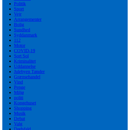
Politik
Sport
Vejr
Arrangementer
Bolig
Sundhed
Syddanmark
112
Motor
COVID-19
Sort Sol
Kriminalitet
Uddannelse
Julebyen Tønder
Grænsehandel
Vind
Penge
Miljø
politi
Kongehuset
Shopping
Musik
Debat
Valg
Dødsfald