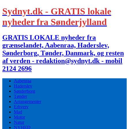
Sydnyt.dk - GRATIS lokale
nyheder fra Sønderjylland
GRATIS LOKALE nyheder fra
grænselandet, Aabenraa, Haderslev,
Sønderborg, Tønder, Danmark, og resten
af verden - redaktion@sydnyt.dk - mobil
2124 2696
Aabenraa
Haderslev
Sønderborg
Tønder
Arrangementer
Erhverv
Mad
Motor
Natur
NYHED