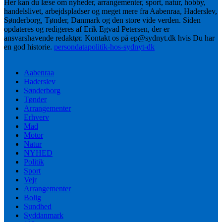
Her kan du læse om nyheder, arrangementer, sport, natur, hobby,
handelslivet, arbejdspladser og meget mere fra Aabenraa, Haderslev,
Sønderborg, Tønder, Danmark og den store vide verden. Siden
opdateres og redigeres af Erik Egvad Petersen, der er
ansvarshavende redaktør. Kontakt os på ep@sydnyt.dk hvis Du har
en god historie.
persondatapolitik-hos-sydnyt-dk
Aabenraa
Haderslev
Sønderborg
Tønder
Arrangementer
Erhverv
Mad
Motor
Natur
NYHED
Politik
Sport
Vejr
Arrangementer
Bolig
Sundhed
Syddanmark