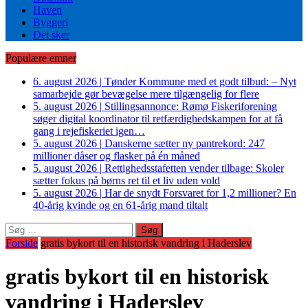
Haven
Byggeri
Det sker
Populære emner
6. august 2026
|
Tønder Kommune med et godt tilbud: – Nyt
samarbejde gør bevægelse mere tilgængelig for flere
5. august 2026
|
Stillingsannonce: Rømø Fiskeriforening
søger digital koordinator til retfærdighedskampen for at få
gang i rejefiskeriet igen…
5. august 2026
|
Danskerne sætter ny pantrekord: 247
millioner dåser og flasker på én måned
5. august 2026
|
Rettighedsstafetten vender tilbage: Skoler
sætter fokus på børns ret til et liv uden vold
5. august 2026
|
Har de snydt Forsvaret for 1,2 millioner? En
40-årig kvinde og en 61-årig mand tiltalt
Søg
efter:
Forside
gratis bykort til en historisk vandring i Haderslev
gratis bykort til en historisk
vandring i Haderslev