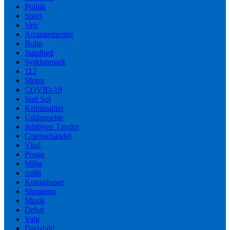
Politik
Sport
Vejr
Arrangementer
Bolig
Sundhed
Syddanmark
112
Motor
COVID-19
Sort Sol
Kriminalitet
Uddannelse
Julebyen Tønder
Grænsehandel
Vind
Penge
Miljø
politi
Kongehuset
Shopping
Musik
Debat
Valg
Dødsfald