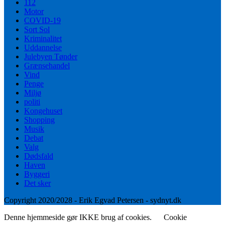
112
Motor
COVID-19
Sort Sol
Kriminalitet
Uddannelse
Julebyen Tønder
Grænsehandel
Vind
Penge
Miljø
politi
Kongehuset
Shopping
Musik
Debat
Valg
Dødsfald
Haven
Byggeri
Det sker
Copyright 2020/2028 - Erik Egvad Petersen - sydnyt.dk
Denne hjemmeside gør IKKE brug af cookies.
Cookie