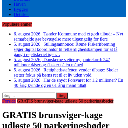
Haven
Byggeri
Det sker
Populære emner
6. august 2026
|
Tønder Kommune med et godt tilbud: – Nyt
samarbejde gør bevægelse mere tilgængelig for flere
5. august 2026
|
Stillingsannonce: Rømø Fiskeriforening
søger digital koordinator til retfærdighedskampen for at få
gang i rejefiskeriet igen…
5. august 2026
|
Danskerne sætter ny pantrekord: 247
millioner dåser og flasker på én måned
5. august 2026
|
Rettighedsstafetten vender tilbage: Skoler
sætter fokus på børns ret til et liv uden vold
5. august 2026
|
Har de snydt Forsvaret for 1,2 millioner? En
40-årig kvinde og en 61-årig mand tiltalt
Søg
efter:
Forside
GRATIS brunsviger-kage udløste 50 parkeringsbøder
GRATIS brunsviger-kage
udløste 50 parkeringsbøder