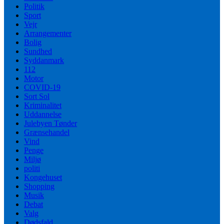
Politik
Sport
Vejr
Arrangementer
Bolig
Sundhed
Syddanmark
112
Motor
COVID-19
Sort Sol
Kriminalitet
Uddannelse
Julebyen Tønder
Grænsehandel
Vind
Penge
Miljø
politi
Kongehuset
Shopping
Musik
Debat
Valg
Dødsfald