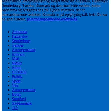
handelslivet, arbejdspladser og meget mere fra Aabenraa, Haderslev,
Sønderborg, Tønder, Danmark og den store vide verden. Siden
opdateres og redigeres af Erik Egvad Petersen, der er
ansvarshavende redaktør. Kontakt os på ep@sydnyt.dk hvis Du har
en god historie.
persondatapolitik-hos-sydnyt-dk
Aabenraa
Haderslev
Sønderborg
Tønder
Arrangementer
Erhverv
Mad
Motor
Natur
NYHED
Politik
Sport
Vejr
Arrangementer
Bolig
Sundhed
Syddanmark
112