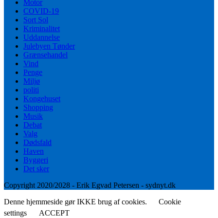
Motor
COVID-19
Sort Sol
Kriminalitet
Uddannelse
Julebyen Tønder
Grænsehandel
Vind
Penge
Miljø
politi
Kongehuset
Shopping
Musik
Debat
Valg
Dødsfald
Haven
Byggeri
Det sker
Copyright 2020/2028 - Erik Egvad Petersen - sydnyt.dk
Denne hjemmeside gør IKKE brug af cookies.
Cookie
settings
ACCEPT