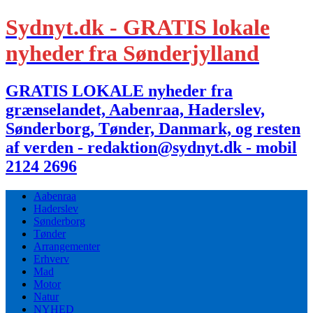
Sydnyt.dk - GRATIS lokale
nyheder fra Sønderjylland
GRATIS LOKALE nyheder fra
grænselandet, Aabenraa, Haderslev,
Sønderborg, Tønder, Danmark, og resten
af verden - redaktion@sydnyt.dk - mobil
2124 2696
Aabenraa
Haderslev
Sønderborg
Tønder
Arrangementer
Erhverv
Mad
Motor
Natur
NYHED