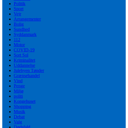
Politik
Sport
Vejr
Arrangementer
Bolig
Sundhed
Syddanmark
112
Motor
COVID-19
Sort Sol
Kriminalitet
Uddannelse
Julebyen Tønder
Grænsehandel
Vind
Penge
Miljø
politi
Kongehuset
Shopping
Musik
Debat
Valg
Dødsfald