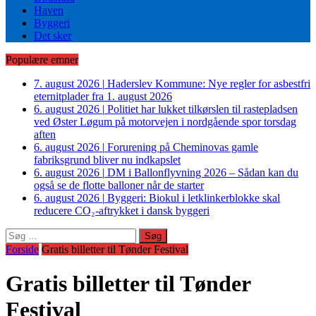
Haven
Byggeri
Det sker
Populære emner
7. august 2026
|
Haderslev Kommune: Nye regler for asbestfri
eternitplader fra 1. august 2026
6. august 2026
|
Politiet har lukket tilkørslen til rastepladsen
ved Øster Løgum på motorvejen i nordgående spor torsdag
aften
6. august 2026
|
Forurening på Cheminovas gamle
fabriksgrund bliver nu indkapslet
6. august 2026
|
DM i Ballonflyvning 2026 – Sådan kan du
også se de flotte balloner når de starter
6. august 2026
|
Byggeri: Biokul i letklinkerblokke skal
reducere CO₂-aftrykket i dansk byggeri
Søg
efter:
Forside
Gratis billetter til Tønder Festival
Gratis billetter til Tønder
Festival