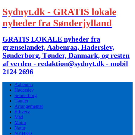
Sydnyt.dk - GRATIS lokale
nyheder fra Sønderjylland
GRATIS LOKALE nyheder fra
grænselandet, Aabenraa, Haderslev,
Sønderborg, Tønder, Danmark, og resten
af verden - redaktion@sydnyt.dk - mobil
2124 2696
Aabenraa
Haderslev
Sønderborg
Tønder
Arrangementer
Erhverv
Mad
Motor
Natur
NYHED