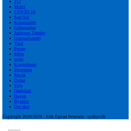
112
Motor
COVID-19
Sort Sol
Kriminalitet
Uddannelse
Julebyen Tønder
Grænsehandel
Vind
Penge
Miljø
politi
Kongehuset
Shopping
Musik
Debat
Valg
Dødsfald
Haven
Byggeri
Det sker
Copyright 2020/2028 - Erik Egvad Petersen - sydnyt.dk