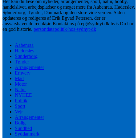
Her kan du læse om nyheder, arrangementer, sport, natur, hobby,
handelslivet, arbejdspladser og meget mere fra Aabenraa, Haderslev,
Sønderborg, Tønder, Danmark og den store vide verden. Siden
opdateres og redigeres af Erik Egvad Petersen, der er
ansvarshavende redaktør. Kontakt os på ep@sydnyt.dk hvis Du har
en god historie.
persondatapolitik-hos-sydnyt-dk
Aabenraa
Haderslev
Sønderborg
Tønder
Arrangementer
Erhverv
Mad
Motor
Natur
NYHED
Politik
Sport
Vejr
Arrangementer
Bolig
Sundhed
Syddanmark