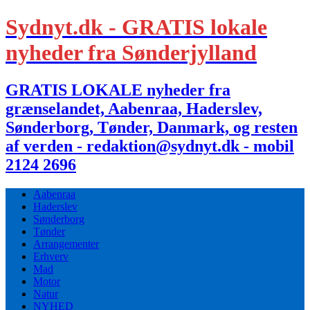
Sydnyt.dk - GRATIS lokale
nyheder fra Sønderjylland
GRATIS LOKALE nyheder fra
grænselandet, Aabenraa, Haderslev,
Sønderborg, Tønder, Danmark, og resten
af verden - redaktion@sydnyt.dk - mobil
2124 2696
Aabenraa
Haderslev
Sønderborg
Tønder
Arrangementer
Erhverv
Mad
Motor
Natur
NYHED