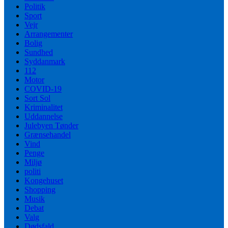
Politik
Sport
Vejr
Arrangementer
Bolig
Sundhed
Syddanmark
112
Motor
COVID-19
Sort Sol
Kriminalitet
Uddannelse
Julebyen Tønder
Grænsehandel
Vind
Penge
Miljø
politi
Kongehuset
Shopping
Musik
Debat
Valg
Dødsfald