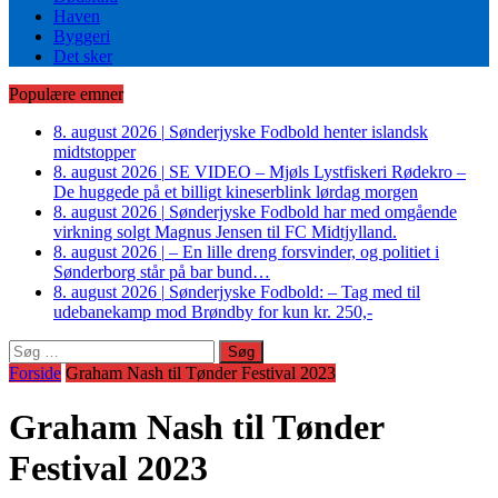
Haven
Byggeri
Det sker
Populære emner
8. august 2026
|
Sønderjyske Fodbold henter islandsk
midtstopper
8. august 2026
|
SE VIDEO – Mjøls Lystfiskeri Rødekro –
De huggede på et billigt kineserblink lørdag morgen
8. august 2026
|
Sønderjyske Fodbold har med omgående
virkning solgt Magnus Jensen til FC Midtjylland.
8. august 2026
|
– En lille dreng forsvinder, og politiet i
Sønderborg står på bar bund…
8. august 2026
|
Sønderjyske Fodbold: – Tag med til
udebanekamp mod Brøndby for kun kr. 250,-
Søg
efter:
Forside
Graham Nash til Tønder Festival 2023
Graham Nash til Tønder
Festival 2023