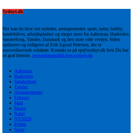
Sydnyt.dk
Her kan du læse om nyheder, arrangementer, sport, natur, hobby,
handelslivet, arbejdspladser og meget mere fra Aabenraa, Haderslev,
Sønderborg, Tønder, Danmark og den store vide verden. Siden
opdateres og redigeres af Erik Egvad Petersen, der er
ansvarshavende redaktør. Kontakt os på ep@sydnyt.dk hvis Du har
en god historie.
persondatapolitik-hos-sydnyt-dk
Aabenraa
Haderslev
Sønderborg
Tønder
Arrangementer
Erhverv
Mad
Motor
Natur
NYHED
Politik
Sport