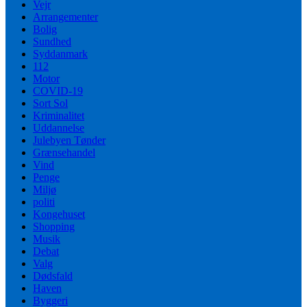
Vejr
Arrangementer
Bolig
Sundhed
Syddanmark
112
Motor
COVID-19
Sort Sol
Kriminalitet
Uddannelse
Julebyen Tønder
Grænsehandel
Vind
Penge
Miljø
politi
Kongehuset
Shopping
Musik
Debat
Valg
Dødsfald
Haven
Byggeri