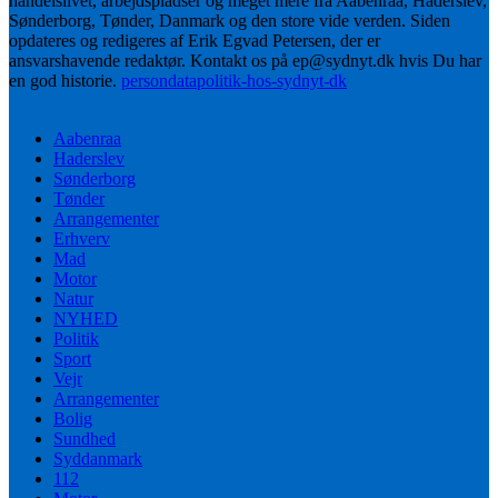
handelslivet, arbejdspladser og meget mere fra Aabenraa, Haderslev,
Sønderborg, Tønder, Danmark og den store vide verden. Siden
opdateres og redigeres af Erik Egvad Petersen, der er
ansvarshavende redaktør. Kontakt os på ep@sydnyt.dk hvis Du har
en god historie.
persondatapolitik-hos-sydnyt-dk
Aabenraa
Haderslev
Sønderborg
Tønder
Arrangementer
Erhverv
Mad
Motor
Natur
NYHED
Politik
Sport
Vejr
Arrangementer
Bolig
Sundhed
Syddanmark
112