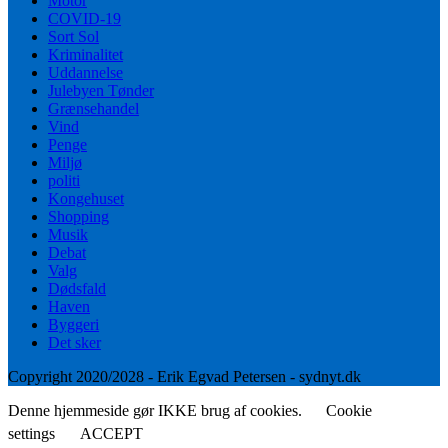
Motor
COVID-19
Sort Sol
Kriminalitet
Uddannelse
Julebyen Tønder
Grænsehandel
Vind
Penge
Miljø
politi
Kongehuset
Shopping
Musik
Debat
Valg
Dødsfald
Haven
Byggeri
Det sker
Copyright 2020/2028 - Erik Egvad Petersen - sydnyt.dk
Denne hjemmeside gør IKKE brug af cookies.
Cookie
settings
ACCEPT