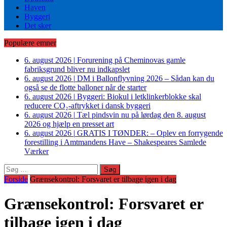
Haven
Byggeri
Det sker
Populære emner
6. august 2026
|
Forurening på Cheminovas gamle
fabriksgrund bliver nu indkapslet
6. august 2026
|
DM i Ballonflyvning 2026 – Sådan kan du
også se de flotte balloner når de starter
6. august 2026
|
Byggeri: Biokul i letklinkerblokke skal
reducere CO₂-aftrykket i dansk byggeri
6. august 2026
|
Tæl pindsvin nu på lørdag den 8. august
2026 og hjælp en presset art
6. august 2026
|
GRATIS I TØNDER: – Oplev en forrygende
forestilling i Amtmandens Have – Shakespeares Samlede
Værker
Søg
efter:
Forside
Grænsekontrol: Forsvaret er tilbage igen i dag
Grænsekontrol: Forsvaret er
tilbage igen i dag