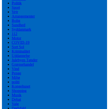
Politik
Sport
Vejr
Arrangementer
Bolig
Sundhed
Syddanmark
112
Motor
COVID-19
Sort Sol
Kriminalitet
Uddannelse
Julebyen Tønder
Grænsehandel
Vind
Penge
Miljø
politi
Kongehuset
Shopping
Musik
Debat
Valg
Dødsfald