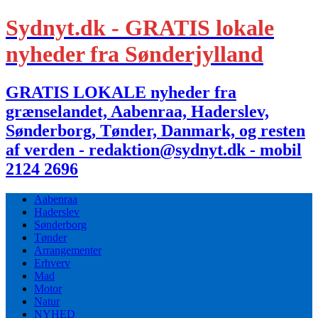
Sydnyt.dk - GRATIS lokale
nyheder fra Sønderjylland
GRATIS LOKALE nyheder fra
grænselandet, Aabenraa, Haderslev,
Sønderborg, Tønder, Danmark, og resten
af verden - redaktion@sydnyt.dk - mobil
2124 2696
Aabenraa
Haderslev
Sønderborg
Tønder
Arrangementer
Erhverv
Mad
Motor
Natur
NYHED