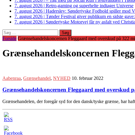
7. august 2026
|
– Tag med på Social Run i festivaltiden i Tø
7. august 2026
|
Retro-gaming og superhelte indtager Universe
7. august 2026
|
Haderslev: Sønderjyske Fodbold spiller mod V
7. august 2026
|
Tønder Festival giver publikum en sidste gave
7. august 2026
|
Sønderjyske Motorvej får ny asfalt ved Christi
Søg
efter:
Forside
Grænsehandelskoncernen Fleggaard med overskud på 322 mil
Grænsehandelskoncernen Flegga
Aabenraa
,
Grænsehandel
,
NYHED
10. februar 2022
Grænsehandelskoncernen Fleggaard med overskud på
Grænsehandelen, der foregår syd for den dansk/tyske grænse, har haft