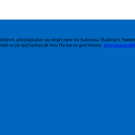
delslivet, arbejdspladser og meget mere fra Aabenraa, Haderslev, Sønd
ontakt os på ep@sydnyt.dk hvis Du har en god historie.
persondatapolit