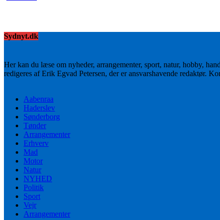
Sydnyt.dk
Her kan du læse om nyheder, arrangementer, sport, natur, hobby, han
redigeres af Erik Egvad Petersen, der er ansvarshavende redaktør. K
Aabenraa
Haderslev
Sønderborg
Tønder
Arrangementer
Erhverv
Mad
Motor
Natur
NYHED
Politik
Sport
Vejr
Arrangementer