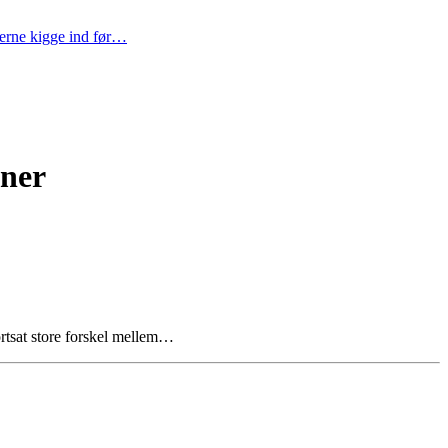
gerne kigge ind før…
oner
ortsat store forskel mellem…