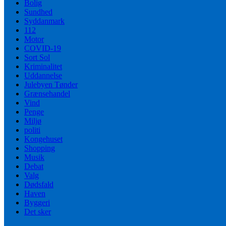
Bolig
Sundhed
Syddanmark
112
Motor
COVID-19
Sort Sol
Kriminalitet
Uddannelse
Julebyen Tønder
Grænsehandel
Vind
Penge
Miljø
politi
Kongehuset
Shopping
Musik
Debat
Valg
Dødsfald
Haven
Byggeri
Det sker