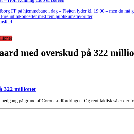
nder – Hoff Running Club & Bareen
iborg FF på hjemmebane i dag – Fløjten lyder kl. 19.00 – men du må 
: Fire intimkoncerter med fem publikumsfavoritter
ansfeld
lioner
ard med overskud på 322 milli
 322 millioner
 nedgang på grund af Corona-udfordringen. Og rent faktisk så er der f