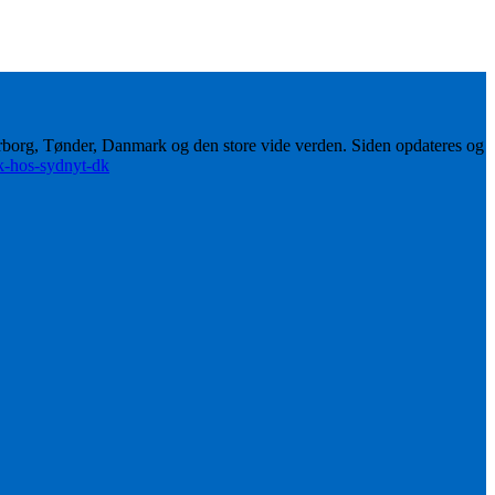
erborg, Tønder, Danmark og den store vide verden. Siden opdateres og
ik-hos-sydnyt-dk