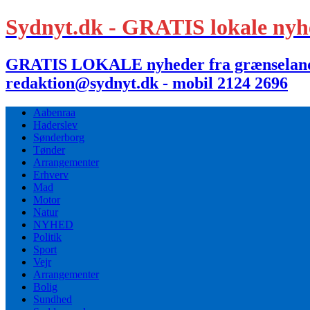
Sydnyt.dk - GRATIS lokale nyh
GRATIS LOKALE nyheder fra grænselandet,
redaktion@sydnyt.dk - mobil 2124 2696
Aabenraa
Haderslev
Sønderborg
Tønder
Arrangementer
Erhverv
Mad
Motor
Natur
NYHED
Politik
Sport
Vejr
Arrangementer
Bolig
Sundhed