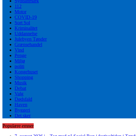
Syddanmark
112
Motor
COVID-19
Sort Sol
Kriminalitet
Uddannelse
Julebyen Tønder
Grænsehandel
Vind
Penge
Miljø
politi
Kongehuset
Shopping
Musik
Debat
Valg
Dødsfald
Haven
Byggeri
Det sker
Populære emner