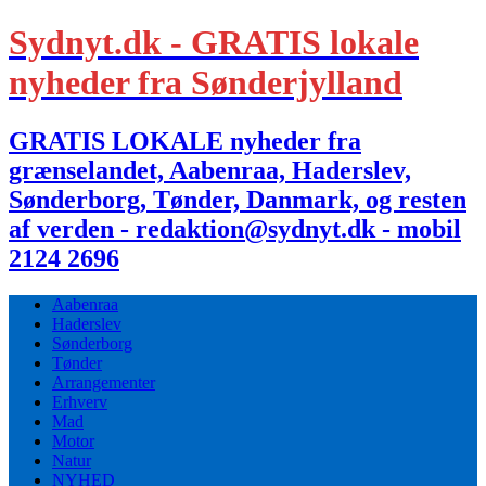
Sydnyt.dk - GRATIS lokale
nyheder fra Sønderjylland
GRATIS LOKALE nyheder fra
grænselandet, Aabenraa, Haderslev,
Sønderborg, Tønder, Danmark, og resten
af verden - redaktion@sydnyt.dk - mobil
2124 2696
Aabenraa
Haderslev
Sønderborg
Tønder
Arrangementer
Erhverv
Mad
Motor
Natur
NYHED