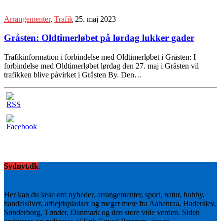
Arrangementer
,
Trafik
25. maj 2023
Gråsten: Oldtimerløbet på lørdag lukker gader
Trafikinformation i forbindelse med Oldtimerløbet i Gråsten: I
forbindelse med Oldtimerløbet lørdag den 27. maj i Gråsten vil
trafikken blive påvirket i Gråsten By. Den…
Sydnyt.dk
Her kan du læse om nyheder, arrangementer, sport, natur, hobby,
handelslivet, arbejdspladser og meget mere fra Aabenraa, Haderslev,
Sønderborg, Tønder, Danmark og den store vide verden. Siden