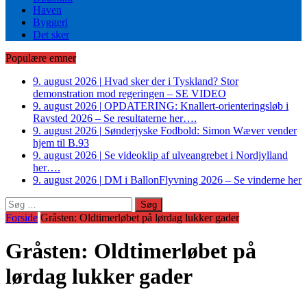
Haven
Byggeri
Det sker
Populære emner
9. august 2026
|
Hvad sker der i Tyskland? Stor
demonstration mod regeringen – SE VIDEO
9. august 2026
|
OPDATERING: Knallert-orienteringsløb i
Ravsted 2026 – Se resultaterne her….
9. august 2026
|
Sønderjyske Fodbold: Simon Wæver vender
hjem til B.93
9. august 2026
|
Se videoklip af ulveangrebet i Nordjylland
her….
9. august 2026
|
DM i BallonFlyvning 2026 – Se vinderne her
Søg
efter:
Forside
Gråsten: Oldtimerløbet på lørdag lukker gader
Gråsten: Oldtimerløbet på
lørdag lukker gader