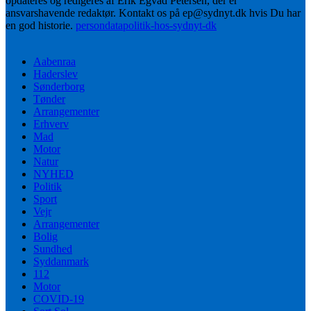
opdateres og redigeres af Erik Egvad Petersen, der er
ansvarshavende redaktør. Kontakt os på ep@sydnyt.dk hvis Du har
en god historie.
persondatapolitik-hos-sydnyt-dk
Aabenraa
Haderslev
Sønderborg
Tønder
Arrangementer
Erhverv
Mad
Motor
Natur
NYHED
Politik
Sport
Vejr
Arrangementer
Bolig
Sundhed
Syddanmark
112
Motor
COVID-19