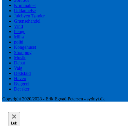
Sort Sol
Kriminalitet
Uddannelse
Julebyen Tønder
Grænsehandel
Vind
Penge
Miljø
politi
Kongehuset
Shopping
Musik
Debat
Valg
Dødsfald
Haven
Byggeri
Det sker
Copyright 2020/2028 - Erik Egvad Petersen - sydnyt.dk
Luk