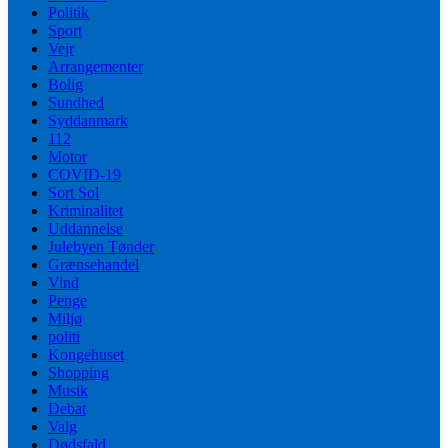
Politik
Sport
Vejr
Arrangementer
Bolig
Sundhed
Syddanmark
112
Motor
COVID-19
Sort Sol
Kriminalitet
Uddannelse
Julebyen Tønder
Grænsehandel
Vind
Penge
Miljø
politi
Kongehuset
Shopping
Musik
Debat
Valg
Dødsfald