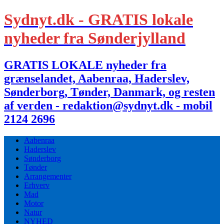
Sydnyt.dk - GRATIS lokale
nyheder fra Sønderjylland
GRATIS LOKALE nyheder fra
grænselandet, Aabenraa, Haderslev,
Sønderborg, Tønder, Danmark, og resten
af verden - redaktion@sydnyt.dk - mobil
2124 2696
Aabenraa
Haderslev
Sønderborg
Tønder
Arrangementer
Erhverv
Mad
Motor
Natur
NYHED