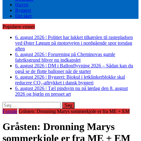
Haven
Byggeri
Det sker
Populære emner
6. august 2026
|
Politiet har lukket tilkørslen til rastepladsen
ved Øster Løgum på motorvejen i nordgående spor torsdag
aften
6. august 2026
|
Forurening på Cheminovas gamle
fabriksgrund bliver nu indkapslet
6. august 2026
|
DM i Ballonflyvning 2026 – Sådan kan du
også se de flotte balloner når de starter
6. august 2026
|
Byggeri: Biokul i letklinkerblokke skal
reducere CO₂-aftrykket i dansk byggeri
6. august 2026
|
Tæl pindsvin nu på lørdag den 8. august
2026 og hjælp en presset art
Søg
efter:
Forside
Gråsten: Dronning Marys sommerkjole er fra ME + EM
Gråsten: Dronning Marys
sommerkjole er fra ME + EM