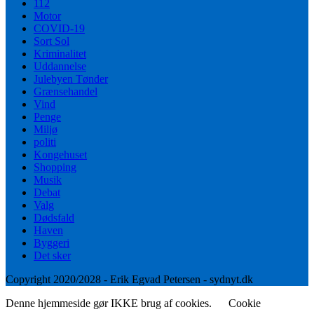
112
Motor
COVID-19
Sort Sol
Kriminalitet
Uddannelse
Julebyen Tønder
Grænsehandel
Vind
Penge
Miljø
politi
Kongehuset
Shopping
Musik
Debat
Valg
Dødsfald
Haven
Byggeri
Det sker
Copyright 2020/2028 - Erik Egvad Petersen - sydnyt.dk
Denne hjemmeside gør IKKE brug af cookies.
Cookie