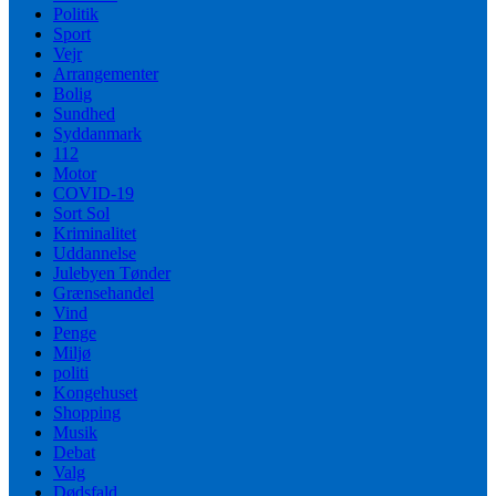
Politik
Sport
Vejr
Arrangementer
Bolig
Sundhed
Syddanmark
112
Motor
COVID-19
Sort Sol
Kriminalitet
Uddannelse
Julebyen Tønder
Grænsehandel
Vind
Penge
Miljø
politi
Kongehuset
Shopping
Musik
Debat
Valg
Dødsfald