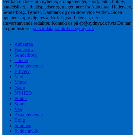
Her kan du læse om nyheder, arrangementer, sport, natur, hobby,
handelslivet, arbejdspladser og meget mere fra Aabenraa, Haderslev,
Sønderborg, Tønder, Danmark og den store vide verden. Siden
opdateres og redigeres af Erik Egvad Petersen, der er
ansvarshavende redaktør. Kontakt os på ep@sydnyt.dk hvis Du har
en god historie.
persondatapolitik-hos-sydnyt-dk
Aabenraa
Haderslev
Sønderborg
Tønder
Arrangementer
Erhverv
Mad
Motor
Natur
NYHED
Politik
Sport
Vejr
Arrangementer
Bolig
Sundhed
Syddanmark