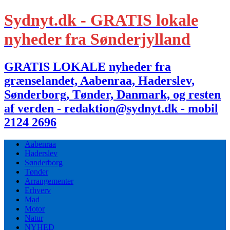
Sydnyt.dk - GRATIS lokale
nyheder fra Sønderjylland
GRATIS LOKALE nyheder fra
grænselandet, Aabenraa, Haderslev,
Sønderborg, Tønder, Danmark, og resten
af verden - redaktion@sydnyt.dk - mobil
2124 2696
Aabenraa
Haderslev
Sønderborg
Tønder
Arrangementer
Erhverv
Mad
Motor
Natur
NYHED