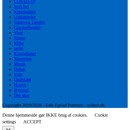
COVID-19
Sort Sol
Kriminalitet
Uddannelse
Julebyen Tønder
Grænsehandel
Vind
Penge
Miljø
politi
Kongehuset
Shopping
Musik
Debat
Valg
Dødsfald
Haven
Byggeri
Det sker
Copyright 2020/2028 - Erik Egvad Petersen - sydnyt.dk
Denne hjemmeside gør IKKE brug af cookies.
Cookie
settings
ACCEPT