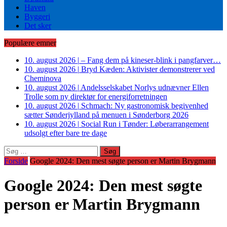
Haven
Byggeri
Det sker
Populære emner
10. august 2026
|
– Fang dem på kineser-blink i pangfarver…
10. august 2026
|
Bryd Kæden: Aktivister demonstrerer ved
Cheminova
10. august 2026
|
Andelsselskabet Norlys udnævner Ellen
Trolle som ny direktør for energiforretningen
10. august 2026
|
Schmach: Ny gastronomisk begivenhed
sætter Sønderjylland på menuen i Sønderborg 2026
10. august 2026
|
Social Run i Tønder: Løberarrangement
udsolgt efter bare tre dage
Søg
efter:
Forside
Google 2024: Den mest søgte person er Martin Brygmann
Google 2024: Den mest søgte
person er Martin Brygmann