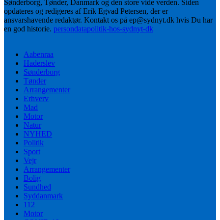
Sønderborg, Tønder, Danmark og den store vide verden. Siden
opdateres og redigeres af Erik Egvad Petersen, der er
ansvarshavende redaktør. Kontakt os på ep@sydnyt.dk hvis Du har
en god historie.
persondatapolitik-hos-sydnyt-dk
Aabenraa
Haderslev
Sønderborg
Tønder
Arrangementer
Erhverv
Mad
Motor
Natur
NYHED
Politik
Sport
Vejr
Arrangementer
Bolig
Sundhed
Syddanmark
112
Motor