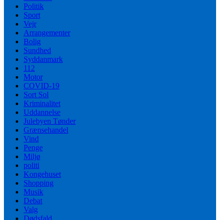
Politik
Sport
Vejr
Arrangementer
Bolig
Sundhed
Syddanmark
112
Motor
COVID-19
Sort Sol
Kriminalitet
Uddannelse
Julebyen Tønder
Grænsehandel
Vind
Penge
Miljø
politi
Kongehuset
Shopping
Musik
Debat
Valg
Dødsfald