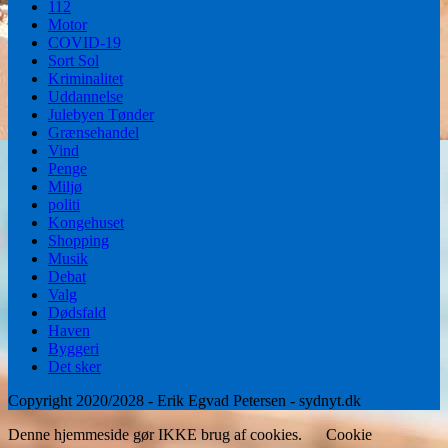
112
Motor
COVID-19
Sort Sol
Kriminalitet
Uddannelse
Julebyen Tønder
Grænsehandel
Vind
Penge
Miljø
politi
Kongehuset
Shopping
Musik
Debat
Valg
Dødsfald
Haven
Byggeri
Det sker
Copyright 2020/2028 - Erik Egvad Petersen - sydnyt.dk
Denne hjemmeside gør IKKE brug af cookies.
Cookie