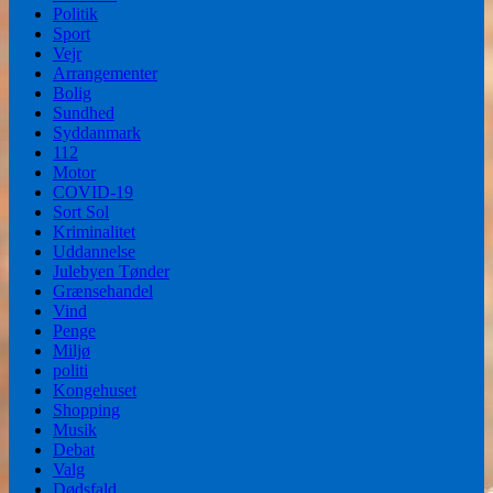
Politik
Sport
Vejr
Arrangementer
Bolig
Sundhed
Syddanmark
112
Motor
COVID-19
Sort Sol
Kriminalitet
Uddannelse
Julebyen Tønder
Grænsehandel
Vind
Penge
Miljø
politi
Kongehuset
Shopping
Musik
Debat
Valg
Dødsfald