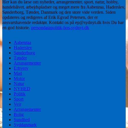
Her kan du læse om nyheder, arrangementer, sport, natur, hobby,
handelslivet, arbejdspladser og meget mere fra Aabenraa, Haderslev,
Sønderborg, Tønder, Danmark og den store vide verden. Siden
opdateres og redigeres af Erik Egvad Petersen, der er
ansvarshavende redaktør. Kontakt os på ep@sydnyt.dk hvis Du har
en god historie.
persondatapolitik-hos-sydnyt-dk
Aabenraa
Haderslev
Sønderborg
Tønder
Arrangementer
Erhverv
Mad
Motor
Natur
NYHED
Politik
Sport
Vejr
Arrangementer
Bolig
Sundhed
Syddanmark