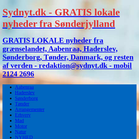
Sydnyt.dk - GRATIS lokale
nyheder fra Sønderjylland
GRATIS LOKALE nyheder fra
grænselandet, Aabenraa, Haderslev,
Sønderborg, Tønder, Danmark, og resten
af verden - redaktion@sydnyt.dk - mobil
2124 2696
Aabenraa
Haderslev
Sønderborg
Tønder
Arrangementer
Erhverv
Mad
Motor
Natur
NYHED