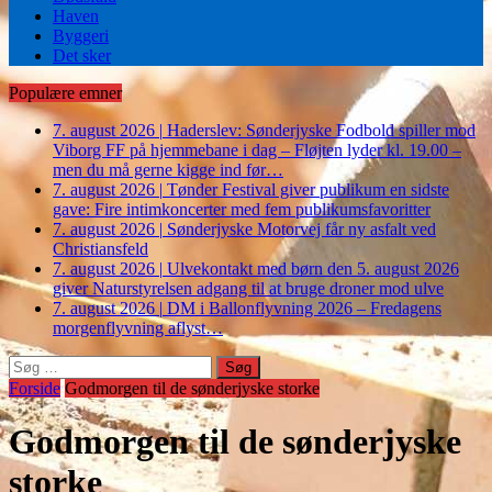
Haven
Byggeri
Det sker
Populære emner
7. august 2026
|
Haderslev: Sønderjyske Fodbold spiller mod
Viborg FF på hjemmebane i dag – Fløjten lyder kl. 19.00 –
men du må gerne kigge ind før…
7. august 2026
|
Tønder Festival giver publikum en sidste
gave: Fire intimkoncerter med fem publikumsfavoritter
7. august 2026
|
Sønderjyske Motorvej får ny asfalt ved
Christiansfeld
7. august 2026
|
Ulvekontakt med børn den 5. august 2026
giver Naturstyrelsen adgang til at bruge droner mod ulve
7. august 2026
|
DM i Ballonflyvning 2026 – Fredagens
morgenflyvning aflyst…
Søg
efter:
Forside
Godmorgen til de sønderjyske storke
Godmorgen til de sønderjyske
storke